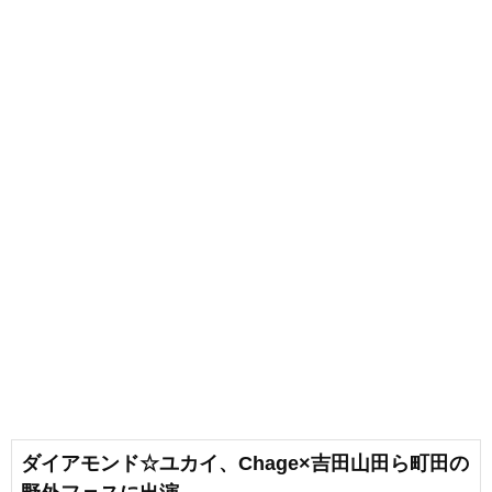
ダイアモンド☆ユカイ、Chage×吉田山田ら町田の