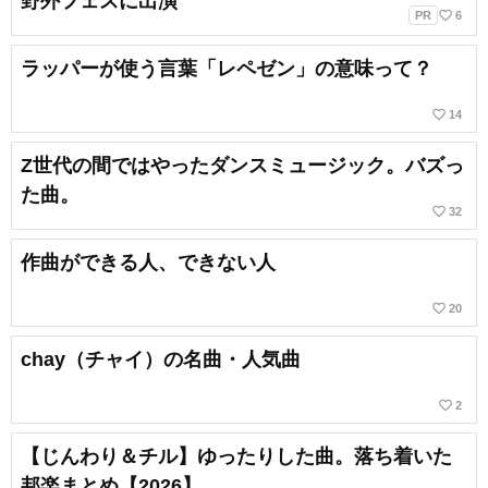
野外フェスに出演
favorite_border
PR
6
ラッパーが使う言葉「レペゼン」の意味って？
favorite_border
14
Z世代の間ではやったダンスミュージック。バズっ
た曲。
favorite_border
32
作曲ができる人、できない人
favorite_border
20
chay（チャイ）の名曲・人気曲
favorite_border
2
【じんわり＆チル】ゆったりした曲。落ち着いた
邦楽まとめ【2026】