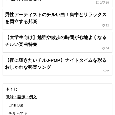
chat_bubble_outline
favorite_border
2
15
男性アーティストのチルい曲！集中とリラックス
を両立する邦楽
favorite_border
12
【大学生向け】勉強や散歩の時間が心地よくなる
チルい楽曲特集
favorite_border
34
【夜に聴きたいチルJ-POP】ナイトタイムを彩る
おしゃれな邦楽ソング
favorite_border
2
もくじ
意味・語源・例文
Chill Out
チルってる