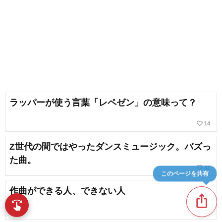
ラッパーが使う言葉「レペゼン」の意味って？
favorite_border
14
Z世代の間ではやったダンスミュージック。バズっ
た曲。
favorite_border
32
このページを共有
作曲ができる人、できない人
ios_share
swipe
指先で音楽をブラウズ
favorite_border
20