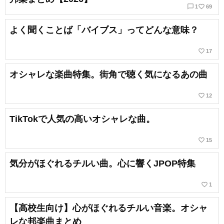
chat_bubble_outline
favorite_border
1
69
よく聞くことば「バイブス」ってどんな意味？
favorite_border
17
オシャレな楽曲特集。街角で聴く気になるあの曲
favorite_border
12
TikTokで人気の高いオシャレな曲。
favorite_border
15
気分がほぐれるチルい曲。心に響くJPOP特集
favorite_border
1
【高校生向け】心がほぐれるチルい音楽。オシャ
レな邦楽曲まとめ