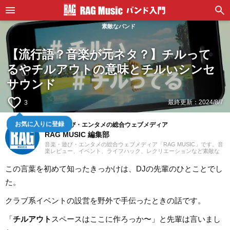
素敵なバンド
【流行語？音楽が元ネタ？】チルって
るやチルアウトの意味とチルいシンセ
サウンド
favorite_border
最終更新：
2024/8/7
3
音楽・遊び・エンタメの総合ウェブメディア
お気に入りに登録
RAG MUSIC 編集部
音楽・遊び・エンタメの総合ウェブメディア「RAG MUSIC」です。音
楽レビュー、イベント、ライフハック、レクリエーションなど素敵な
エンタメ情報をお届けします。
この言葉を初めて知ったきっかけは、DJの先輩のひとことでし
た。
クラブ系イベントの設営を野外で手伝ったときの話です。
「
チルアウト
スペースはここに作ろっか〜」と先輩は言いまし