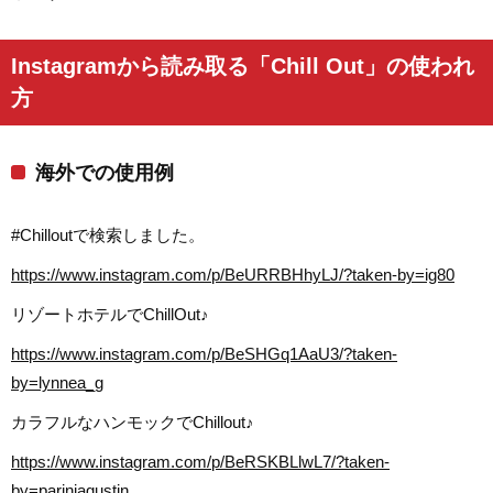
Instagramから読み取る「Chill Out」の使われ
方
海外での使用例
#Chilloutで検索しました。
https://www.instagram.com/p/BeURRBHhyLJ/?taken-by=ig80
リゾートホテルでChillOut♪
https://www.instagram.com/p/BeSHGq1AaU3/?taken-
by=lynnea_g
カラフルなハンモックでChillout♪
https://www.instagram.com/p/BeRSKBLlwL7/?taken-
by=pariniagustin