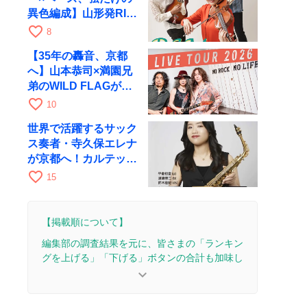
異色編成】山形発RIM
が初全国ツアーで8月
favorite_border
8
17日にRAGへ
【35年の轟音、京都
へ】山本恭司×満園兄
弟のWILD FLAGが8
月6日にRAGでライブ
favorite_border
10
世界で活躍するサック
ス奏者・寺久保エレナ
が京都へ！カルテッ
ト・ツアー京都公演を
favorite_border
15
10月28日に開催
【掲載順について】
編集部の調査結果を元に、皆さまの「ランキン
グを上げる」「下げる」ボタンの合計も加味し
て決まります。
keyboard_arrow_down
【更新履歴】