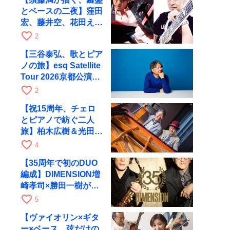
とベースの二夜】窪田
宏、藤井空、花田えみ
と京都RAGで共演
favorite_border
2
【三谷泰弘、歌とピア
ノの旅】esq Satellite
Tour 2026京都公演を
10月に開催
favorite_border
2
【祝15周年、チェロ
とピアノで紡ぐ二人
旅】柏木広樹＆光田健
一が11月12日に京都
favorite_border
4
RAGへ
【35周年で初のDUO
編成】DIMENSION増
崎孝司×勝田一樹が10
月11日に京都RAGへ
favorite_border
5
【ヴァイオリン×ギタ
ー×ベース、弦だけの