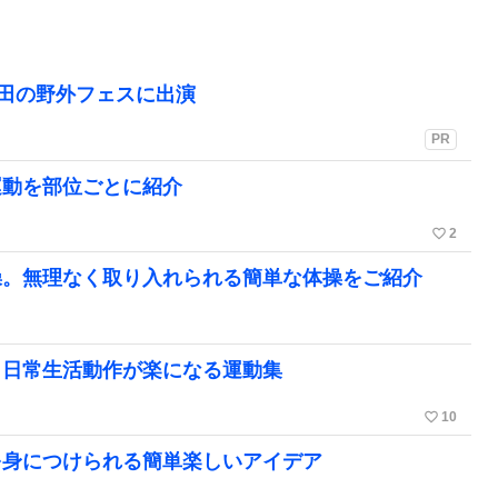
町田の野外フェスに出演
PR
運動を部位ごとに紹介
favorite_border
2
操。無理なく取り入れられる簡単な体操をご紹介
。日常生活動作が楽になる運動集
favorite_border
10
を身につけられる簡単楽しいアイデア