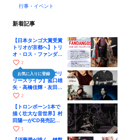
行事・イベント
新着記事
【日本タンゴ大賞受賞
トリオが京都へ】トリ
オ・ロス・ファンダン
ゴスが10月9日にRAG
favorite_border
2
で公演
【川口千里、京都でリ
お気に入りに登録
リースライブ】菰口雄
矢・高橋佳輝・友田ジ
ュンと9月28日にRAG
favorite_border
2
へ
【トロンボーン1本で
描く壮大な音世界】村
田陽一がCD発売記念
ツアーで9月4日に京
favorite_border
1
都へ
【須藤満が描く、鍵盤