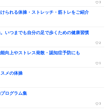
favorite_border
3
続けられる体操・ストレッチ・筋トレをご紹介
操。いつまでも自分の足で歩くための健康習慣
favorite_border
2
機能向上やストレス発散・認知症予防にも
favorite_border
1
ススメの体操
動プログラム集
favorite_border
3