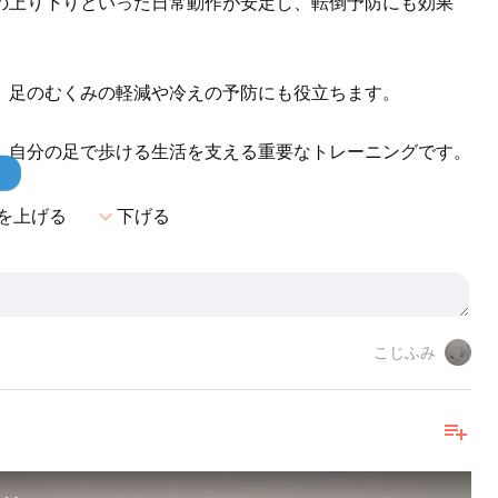
の上り下りといった日常動作が安定し、転倒予防にも効果
、足のむくみの軽減や冷えの予防にも役立ちます。
、自分の足で歩ける生活を支える重要なトレーニングです。
！
expand_more
を上げる
下げる
こじふみ
playlist_add