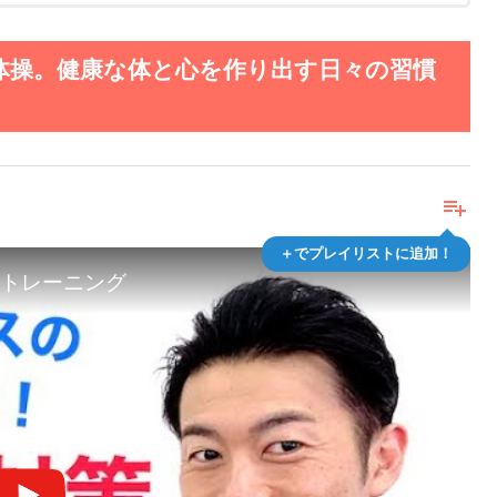
体操。健康な体と心を作り出す日々の習慣
playlist_add
＋でプレイリストに追加！
トレーニング