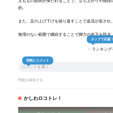
太ももの筋肉が保たれることで、立ち上がりや階段
的。
また、足の上げ下げを繰り返すことで血流が促され
無理のない範囲で継続することで脚力の低下を防ぎ
タップで応援
expand_less
ランキング
気軽にコメント
問題を報告する
かしわロコトレ！