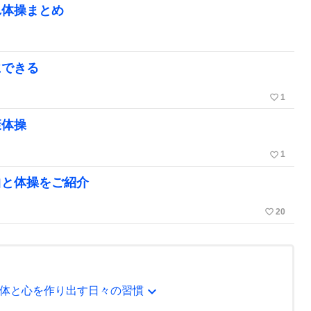
れ体操まとめ
にできる
favorite_border
1
康体操
favorite_border
1
曲と体操をご紹介
favorite_border
20
expand_more
体と心を作り出す日々の習慣