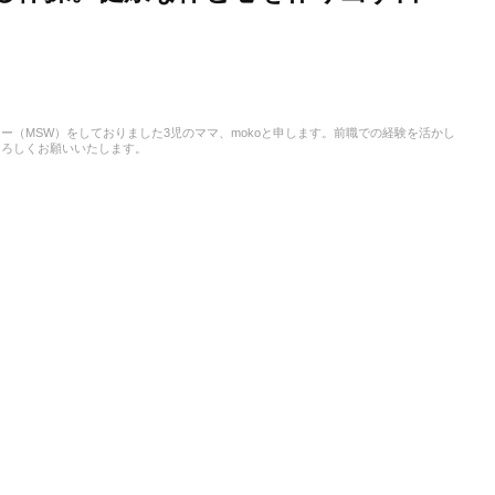
（MSW）をしておりました3児のママ、mokoと申します。前職での経験を活かし
よろしくお願いいたします。