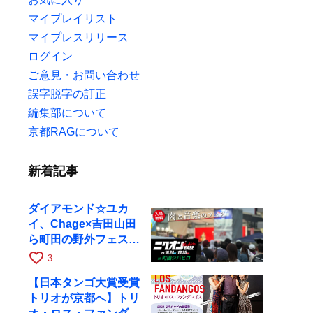
マイプレイリスト
マイプレスリリース
ログイン
ご意見・お問い合わせ
誤字脱字の訂正
編集部について
京都RAGについて
新着記事
ダイアモンド☆ユカ
イ、Chage×吉田山田
ら町田の野外フェスに
出演
favorite_border
3
【日本タンゴ大賞受賞
トリオが京都へ】トリ