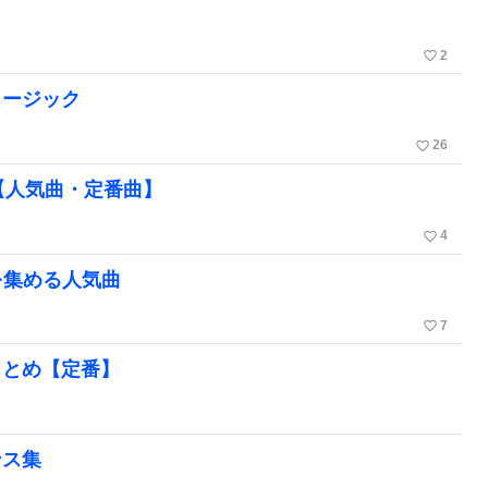
！
favorite_border
2
ュージック
favorite_border
26
。【人気曲・定番曲】
favorite_border
4
を集める人気曲
favorite_border
7
まとめ【定番】
ンス集