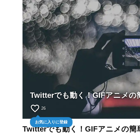
Twitterでも動く！GIFア
favorite_border
26
お気に入りに登録
Twitterでも動く！GIFアニメ