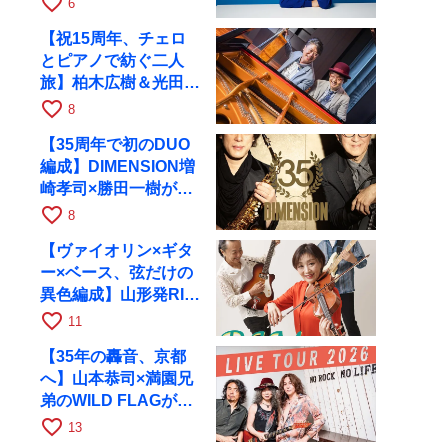
favorite_border
6
【祝15周年、チェロ
とピアノで紡ぐ二人
旅】柏木広樹＆光田健
一が11月12日に京都
favorite_border
8
RAGへ
【35周年で初のDUO
編成】DIMENSION増
崎孝司×勝田一樹が10
月11日に京都RAGへ
favorite_border
8
【ヴァイオリン×ギタ
ー×ベース、弦だけの
異色編成】山形発RIM
が初全国ツアーで8月
favorite_border
11
17日にRAGへ
【35年の轟音、京都
へ】山本恭司×満園兄
弟のWILD FLAGが8
月6日にRAGでライブ
favorite_border
13