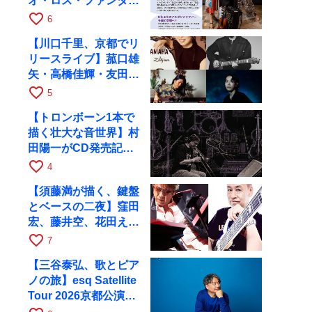
オ・ロス・ファンダン
ゴスが10月9日にRAG
favorite_border
6
で公演
【川口千里、京都でリ
リースライブ】菰口雄
矢・高橋佳輝・友田ジ
ュンと9月28日にRAG
favorite_border
5
へ
【トロンボーン1本で
描く壮大な音世界】村
田陽一がCD発売記念
ツアーで9月4日に京
favorite_border
4
都へ
【須藤満が描く、鍵盤
とベースの二夜】窪田
宏、藤井空、花田えみ
と京都RAGで共演
favorite_border
7
【三谷泰弘、歌とピア
ノの旅】esq Satellite
Tour 2026京都公演を
10月に開催