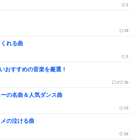
favorite_border
2
favorite_border
19
てくれる曲
favorite_border
2
いたいおすすめの音楽を厳選！
chat_bubble_outline
favorite_border
2
35
ニーの名曲＆人気ダンス曲
favorite_border
15
スメの泣ける曲
favorite_border
26