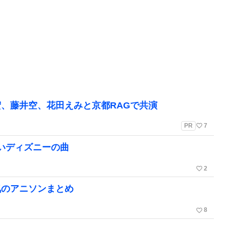
、藤井空、花田えみと京都RAGで共演
favorite_border
PR
7
たいディズニーの曲
favorite_border
2
気のアニソンまとめ
favorite_border
8