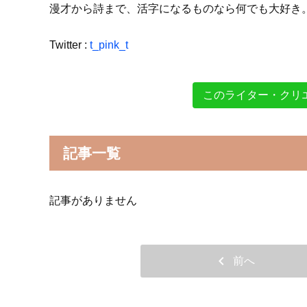
漫才から詩まで、活字になるものなら何でも大好き
Twitter :
t_pink_t
このライター・クリ
記事一覧
記事がありません
chevron_left
前へ