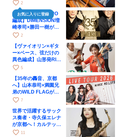
一が11月12日に京都
favorite_border
2
RAGへ
【35周年で初のDUO
お気に入りに登録
編成】DIMENSION増
崎孝司×勝田一樹が10
月11日に京都RAGへ
favorite_border
2
【ヴァイオリン×ギタ
ー×ベース、弦だけの
異色編成】山形発RIM
が初全国ツアーで8月
favorite_border
5
17日にRAGへ
【35年の轟音、京都
へ】山本恭司×満園兄
弟のWILD FLAGが8
月6日にRAGでライブ
favorite_border
7
世界で活躍するサック
ス奏者・寺久保エレナ
が京都へ！カルテッ
ト・ツアー京都公演を
favorite_border
11