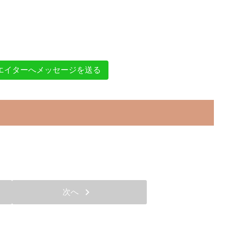
。
エイターへメッセージを送る
chevron_right
次へ