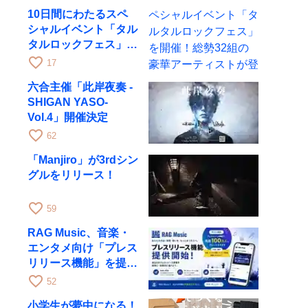
10月28日に開催
10日間にわたるスペ
シャルイベント「タル
タルロックフェス」を
開催！総勢32組の豪
favorite_border
17
華アーティストが登場
六合主催「此岸夜奏 -
SHIGAN YASO-
Vol.4」開催決定
favorite_border
62
「Manjiro」が3rdシン
グルをリリース！
favorite_border
59
RAG Music、音楽・
エンタメ向け「プレス
リリース機能」を提供
開始
favorite_border
52
小学生が夢中になる！