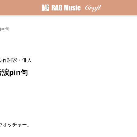
pin句
ル作詞家・俳人
涙pin句
ウオッチャー。