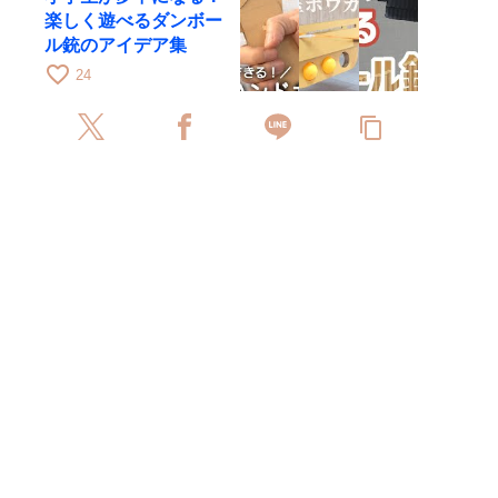
楽しく遊べるダンボー
ル銃のアイデア集
favorite_border
24
content_copy