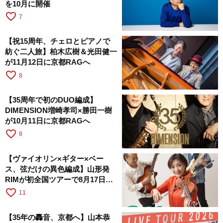
を10月に開催
favorite_border
7
【祝15周年、チェロとピアノで
紡ぐ二人旅】柏木広樹＆光田健一
が11月12日に京都RAGへ
favorite_border
8
【35周年で初のDUO編成】
DIMENSION増崎孝司×勝田一樹
が10月11日に京都RAGへ
favorite_border
8
【ヴァイオリン×ギター×ベー
ス、弦だけの異色編成】山形発
RIMが初全国ツアーで8月17日に
RAGへ
favorite_border
11
【35年の轟音、京都へ】山本恭