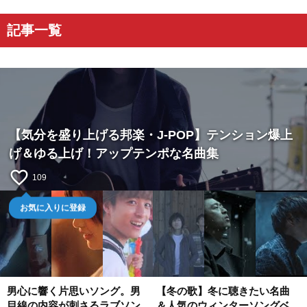
記事一覧
【気分を盛り上げる邦楽・J-POP】テンション爆上
げ＆ゆる上げ！アップテンポな名曲集
favorite_border
109
お気に入りに登録
男心に響く片思いソング。男
【冬の歌】冬に聴きたい名曲
目線の内容が刺さるラブソン
＆人気のウィンターソングベ