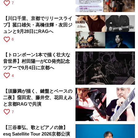
favorite_border
7
【川口千里、京都でリリースライ
ブ】菰口雄矢・高橋佳輝・友田ジ
ュンと9月28日にRAGへ
favorite_border
6
【トロンボーン1本で描く壮大な
音世界】村田陽一がCD発売記念
ツアーで9月4日に京都へ
favorite_border
4
【須藤満が描く、鍵盤とベースの
二夜】窪田宏、藤井空、花田えみ
と京都RAGで共演
favorite_border
7
【三谷泰弘、歌とピアノの旅】
esq Satellite Tour 2026京都公演