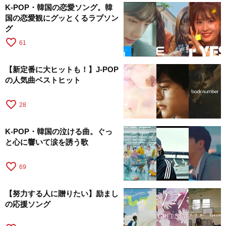
K-POP・韓国の恋愛ソング。韓
国の恋愛観にグッとくるラブソン
グ
favorite_border
61
【新定番に大ヒットも！】J-POP
の人気曲ベストヒット
favorite_border
28
K-POP・韓国の泣ける曲。ぐっ
と心に響いて涙を誘う歌
favorite_border
69
【努力する人に贈りたい】励まし
の応援ソング