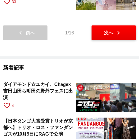
favorite_border
33
chevron_left
chevron_right
前へ
1/16
次へ
新着記事
ダイアモンド☆ユカイ、Chage×
吉田山田ら町田の野外フェスに出
演
favorite_border
4
【日本タンゴ大賞受賞トリオが京
都へ】トリオ・ロス・ファンダン
ゴスが10月9日にRAGで公演