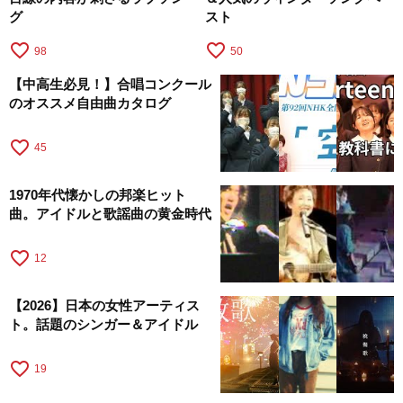
グ
スト
favorite_border
favorite_border
98
50
【中高生必見！】合唱コンクール
のオススメ自由曲カタログ
favorite_border
45
1970年代懐かしの邦楽ヒット
曲。アイドルと歌謡曲の黄金時代
favorite_border
12
【2026】日本の女性アーティス
ト。話題のシンガー＆アイドル
favorite_border
19