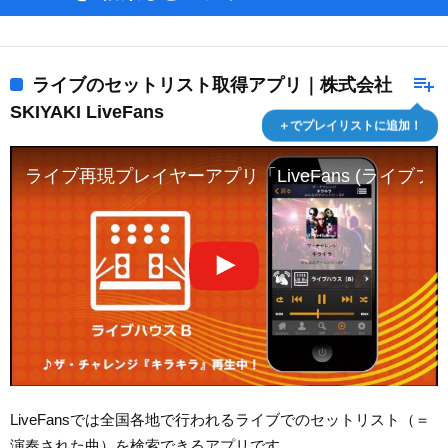
playlist_add
ライブのセットリスト取得アプリ｜株式会社
SKIYAKI LiveFans
＋でプレイリストに追加！
ライブ再現プレイヤーアプリ「LiveFans (ライブフ
LiveFansでは全国各地で行われるライブでのセットリスト（＝
演奏された曲）を検索できるアプリです。