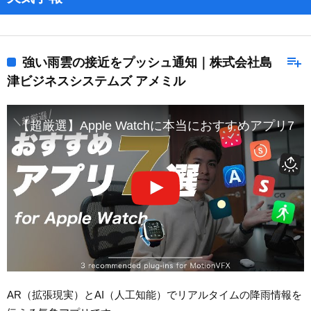
playlist_add
強い雨雲の接近をプッシュ通知｜株式会社島
津ビジネスシステムズ アメミル
【超厳選】Apple Watchに本当におすすめアプリ7選
AR（拡張現実）とAI（人工知能）でリアルタイムの降雨情報を