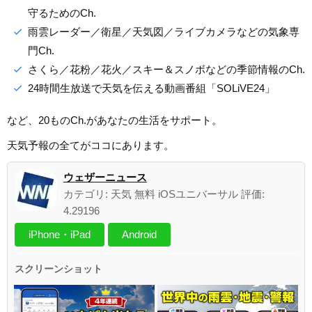
守るためのCh.
雨雲レーダー／衛星／天気図／ライブカメラなどの気象専
門Ch.
さくら／花粉／花火／スキー＆スノボなどの季節情報のCh.
24時間生放送で天気を伝える動画番組「SOLiVE24」
など、20ものCh.があなたの生活をサポート。
天気予報の全てがココにあります。
ウェザーニュース
カテゴリ: 天気 無料 iOSユニバーサル 評価:
4.29196
iPhone・iPad
Android
スクリーンショット