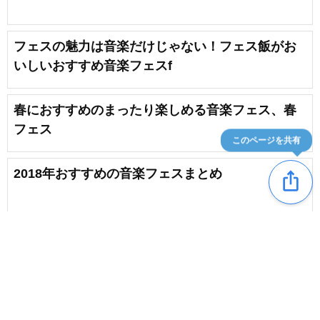
フェスの魅力は音楽だけじゃない！フェス飯がお
いしいおすすめ音楽フェスf
春におすすめのまったり楽しめる音楽フェス、春
フェス
このページを共有
2018年おすすめの音楽フェスまとめ
ios_share
夏フェス・ロックフェス「SUMMER SONIC（サ
マソニ）」の魅力
favorite_border
1
11月の音楽フェス【2026】秋フェス・野外ロック
content_copy