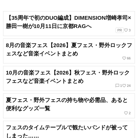
【35周年で初のDUO編成】DIMENSION増崎孝司×
勝田一樹が10月11日に京都RAGへ
favorite_border
PR
3
8月の音楽フェス【2026】夏フェス・野外ロックフ
ェスなど音楽イベントまとめ
favorite_border
66
10月の音楽フェス【2026】秋フェス・野外ロック
フェスなど音楽イベントまとめ
chat_bubble_outline
favorite_border
1
24
夏フェス・野外フェスの持ち物や必需品、あると
便利なグッズ一覧
favorite_border
2
フェスのタイムテーブルで観たいバンドが被って
しまった……