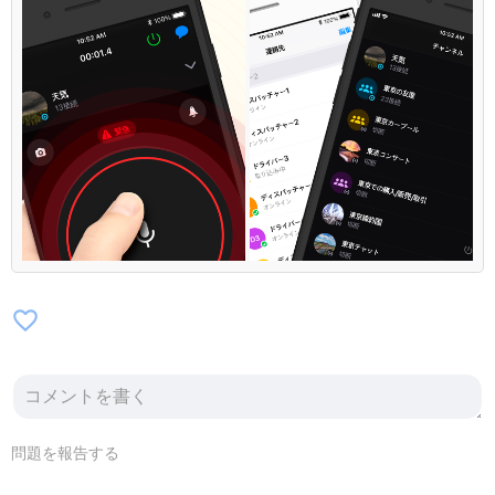
favorite_border
問題を報告する