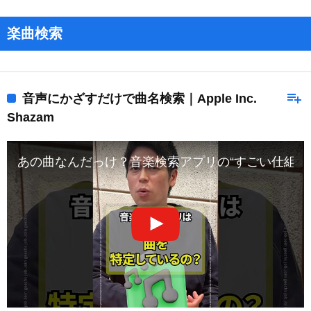
楽曲検索
playlist_add
音声にかざすだけで曲名検索｜Apple Inc.
Shazam
あの曲なんだっけ？音楽検索アプリの“すごい仕組み”｜geech