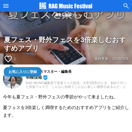
素敵な音楽フェス
夏フェス・野外フェスを3倍楽しむおす
すめアプリ
favorite_border
最終更新：
2026/7/29
1
音楽フェスマスター・編集長
お気に入りに登録
羽根佳祐
beenhere
RAG MUSIC編集長で音楽フェス担当。大学1回生のとき、初めて行っ
た音楽フェスで「こんなに自由でこんなに楽しい場所があるんだ」と
その魅力に取り憑かれました。すてきな音楽フェスの情報をお届け
し、音楽フェスファンを増やすべく、日々発信中。
今年も夏フェス・野外フェスの季節がやって来ましたね。
夏フェスを3倍楽しく満喫するためのおすすめアプリをご紹介し
ます。