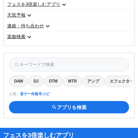
expand_more
フェスを3倍楽しむアプリ
expand_more
天気予報
expand_more
連絡・待ち合わせ
expand_more
楽曲検索
search
キーワードで検索
DAW
DJ
DTM
MTR
アンプ
エフェクター
人気：
音ゲー
作曲
耳コピ
search
アプリを検索
フェスを3倍楽しむアプリ