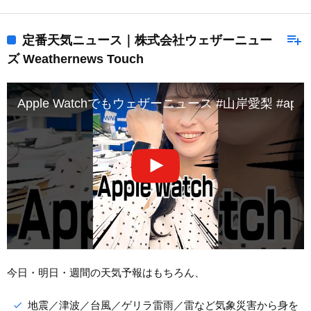
playlist_add
定番天気ニュース｜株式会社ウェザーニュー
ズ Weathernews Touch
Apple Watchでもウェザーニュース #山岸愛梨 #app
今日・明日・週間の天気予報はもちろん、
地震／津波／台風／ゲリラ雷雨／雷など気象災害から身を