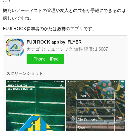
観たいアーティストの管理や友人との共有が手軽にできるのは
嬉しいですね。
FUJI ROCK参加者のかたは必携のアプリです。
FUJI ROCK app by iFLYER
カテゴリ: ミュージック 無料 評価: 1.6087
iPhone・iPad
スクリーンショット