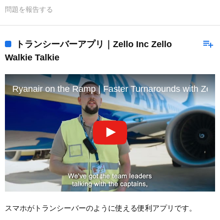
問題を報告する
playlist_add
トランシーバーアプリ｜Zello Inc Zello
Walkie Talkie
Ryanair on the Ramp | Faster Turnarounds with Zello
スマホがトランシーバーのように使える便利アプリです。