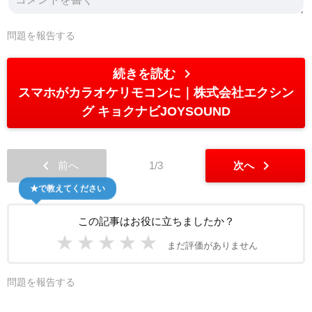
問題を報告する
chevron_right
続きを読む
スマホがカラオケリモコンに｜株式会社エクシン
グ キョクナビJOYSOUND
chevron_left
chevron_right
前へ
1/3
次へ
★で教えてください
この記事はお役に立ちましたか？
★
★
★
★
★
まだ評価がありません
問題を報告する