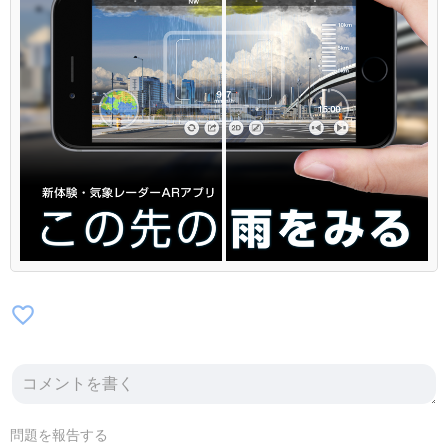
favorite_border
問題を報告する