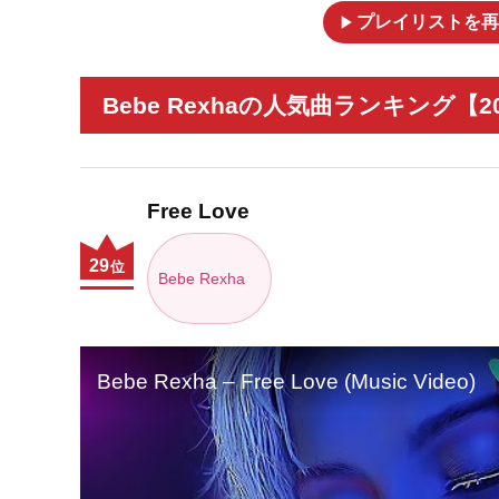
play_arrow
プレイリストを再
Bebe Rexhaの人気曲ランキング【2
Free Love
29
位
Bebe Rexha
Bebe Rexha – Free Love (Music Video)