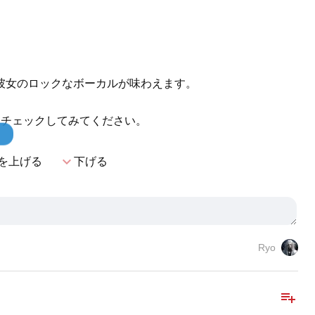
彼女のロックなボーカルが味わえます。
ひチェックしてみてください。
！
expand_more
を上げる
下げる
Ryo
playlist_add