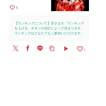
favorite_border
5
【ランキングについて】皆さまの「ランキング
を上げる」ボタンの合計によって決まります。
ランキングはどなたでもご参加いただけます。
play_arrow
favorite_border
content_copy
1