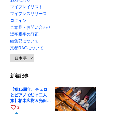
マイプレイリスト
マイプレスリリース
ログイン
ご意見・お問い合わせ
誤字脱字の訂正
編集部について
京都RAGについて
新着記事
【祝15周年、チェロ
とピアノで紡ぐ二人
旅】柏木広樹＆光田健
一が11月12日に京都
favorite_border
2
RAGへ