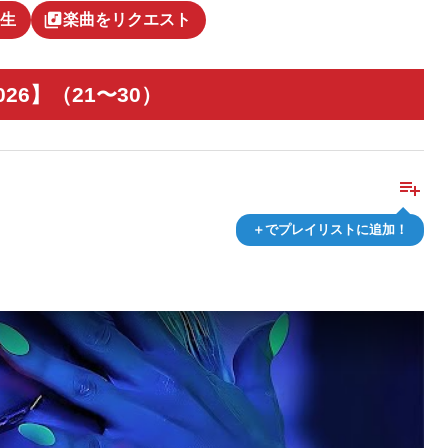
library_music
生
楽曲をリクエスト
026】（21〜30）
playlist_add
＋でプレイリストに追加！