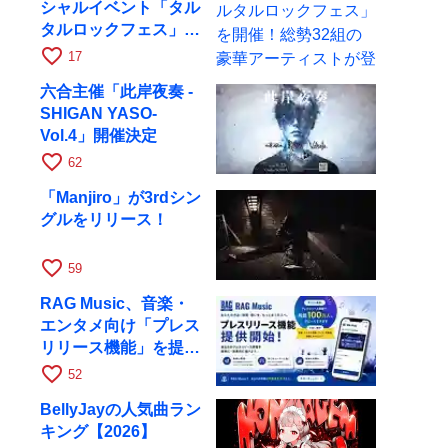
シャルイベント「タル
タルロックフェス」を
開催！総勢32組の豪
favorite_border
17
華アーティストが登場
六合主催「此岸夜奏 -
SHIGAN YASO-
Vol.4」開催決定
favorite_border
62
「Manjiro」が3rdシン
グルをリリース！
favorite_border
59
RAG Music、音楽・
エンタメ向け「プレス
リリース機能」を提供
開始
favorite_border
52
BellyJayの人気曲ラン
キング【2026】