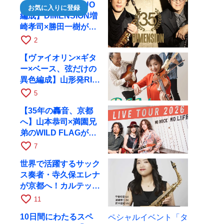
【35周年で初のDUO
お気に入りに登録
編成】DIMENSION増
崎孝司×勝田一樹が10
月11日に京都RAGへ
favorite_border
2
【ヴァイオリン×ギタ
ー×ベース、弦だけの
異色編成】山形発RIM
が初全国ツアーで8月
favorite_border
5
17日にRAGへ
【35年の轟音、京都
へ】山本恭司×満園兄
弟のWILD FLAGが8
月6日にRAGでライブ
favorite_border
7
世界で活躍するサック
ス奏者・寺久保エレナ
が京都へ！カルテッ
ト・ツアー京都公演を
favorite_border
11
10月28日に開催
10日間にわたるスペ