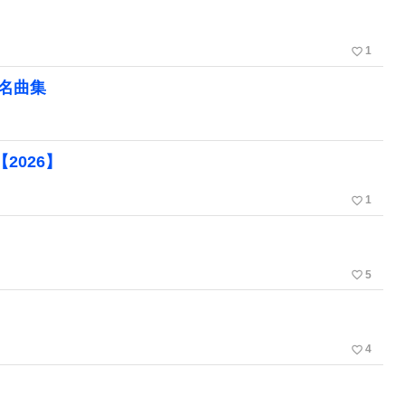
favorite_border
1
る名曲集
【2026】
favorite_border
1
favorite_border
5
favorite_border
4