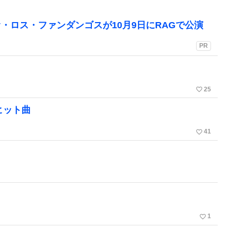
・ロス・ファンダンゴスが10月9日にRAGで公演
PR
favorite_border
25
ヒット曲
favorite_border
41
favorite_border
1