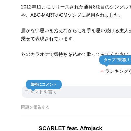
2012年11月にリリースされた通算8枚目のシング
や、ABC-MARTのCMソングに起用されました。
届かない思いを抱えながらも相手を思い続ける主人
乗せて表現されています。
冬のカラオケで気持ちを込めて歌ってみてください
タップで応援！
expand_less
ランキング
気軽にコメント
問題を報告する
SCARLET feat. Afrojack