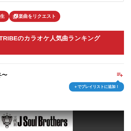
library_music
生
楽曲をリクエスト
 EXILE TRIBEのカラオケ人気曲ランキング
playlist_add
冬〜
＋でプレイリストに追加！