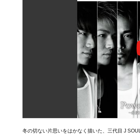
冬の切ない片思いをはかなく描いた、三代目 J SOUL BR