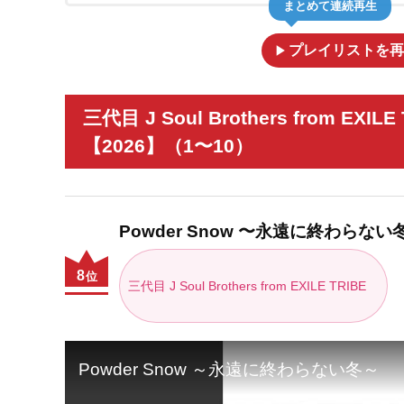
まとめて連続再生
play_arrow
プレイリストを再
三代目 J Soul Brothers from
【2026】（1〜10）
Powder Snow 〜永遠に終わらない
8
位
三代目 J Soul Brothers from EXILE TRIBE
Powder Snow ～永遠に終わらない冬～