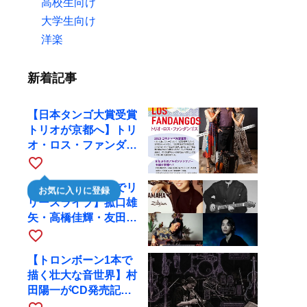
高校生向け
大学生向け
洋楽
新着記事
【日本タンゴ大賞受賞
トリオが京都へ】トリ
オ・ロス・ファンダン
ゴスが10月9日にRAG
favorite_border
で公演
【川口千里、京都でリ
お気に入りに登録
リースライブ】菰口雄
矢・高橋佳輝・友田ジ
ュンと9月28日にRAG
favorite_border
へ
【トロンボーン1本で
描く壮大な音世界】村
田陽一がCD発売記念
ツアーで9月4日に京