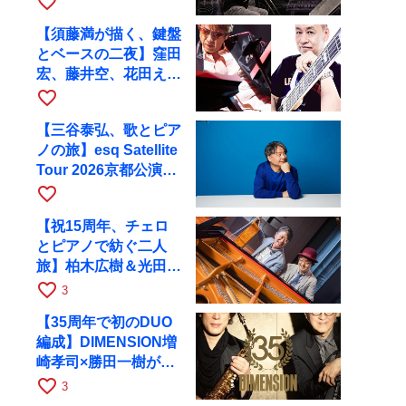
favorite_border
都へ
【須藤満が描く、鍵盤
とベースの二夜】窪田
宏、藤井空、花田えみ
と京都RAGで共演
favorite_border
【三谷泰弘、歌とピア
ノの旅】esq Satellite
Tour 2026京都公演を
10月に開催
favorite_border
【祝15周年、チェロ
とピアノで紡ぐ二人
旅】柏木広樹＆光田健
一が11月12日に京都
favorite_border
3
RAGへ
【35周年で初のDUO
編成】DIMENSION増
崎孝司×勝田一樹が10
月11日に京都RAGへ
favorite_border
3