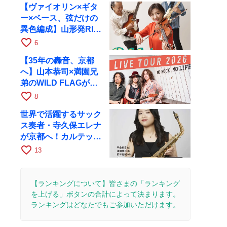
【ヴァイオリン×ギタ
ー×ベース、弦だけの
異色編成】山形発RIM
が初全国ツアーで8月
favorite_border
6
17日にRAGへ
【35年の轟音、京都
へ】山本恭司×満園兄
弟のWILD FLAGが8
月6日にRAGでライブ
favorite_border
8
世界で活躍するサック
ス奏者・寺久保エレナ
が京都へ！カルテッ
ト・ツアー京都公演を
favorite_border
13
10月28日に開催
【ランキングについて】皆さまの「ランキング
を上げる」ボタンの合計によって決まります。
ランキングはどなたでもご参加いただけます。