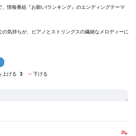
ルで、情報番組『お願い!ランキング』のエンディングテーマ
公の気持ちが、ピアノとストリングスの繊細なメロディーに
。
expand_more
を上げる
3
下げる
playlist_add