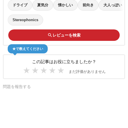
ドライブ
夏気分
懐かしい
前向き
大人っぽい
Stereophonics
search
レビューを検索
★で教えてください
この記事はお役に立ちましたか？
★
★
★
★
★
まだ評価がありません
問題を報告する