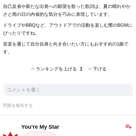
自己反省や新たな出発への願望を歌った歌詞は、夏の晴れやか
さと雨の日の内省的な気分を巧みに表現しています。
ドライブやBBQなど、アウトドアでの活動を楽しむ際のBGMに
ぴったりですね。
音楽を通じて自分自身と向き合いたい方にもおすすめの1曲で
す。
expand_less
expand_more
ランキングを上げる
1
下げる
問題を報告する
playlist_add
You’re My Star