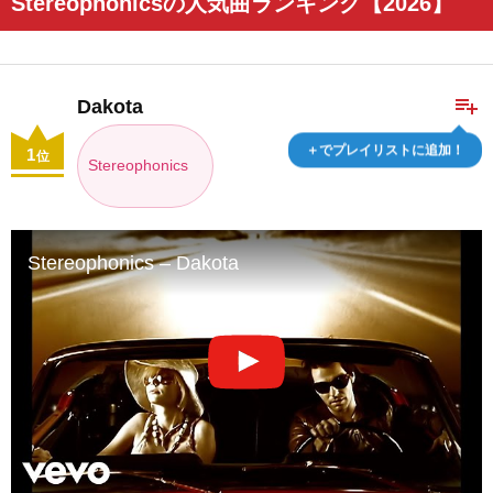
Stereophonicsの人気曲ランキング【2026】
playlist_add
Dakota
＋でプレイリストに追加！
1
位
Stereophonics
Stereophonics – Dakota