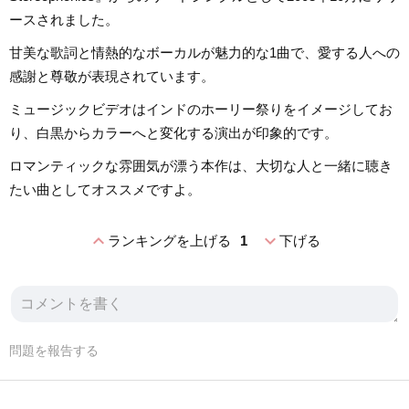
ースされました。
甘美な歌詞と情熱的なボーカルが魅力的な1曲で、愛する人への
感謝と尊敬が表現されています。
ミュージックビデオはインドのホーリー祭りをイメージしてお
り、白黒からカラーへと変化する演出が印象的です。
ロマンティックな雰囲気が漂う本作は、大切な人と一緒に聴き
たい曲としてオススメですよ。
expand_less
expand_more
ランキングを上げる
1
下げる
問題を報告する