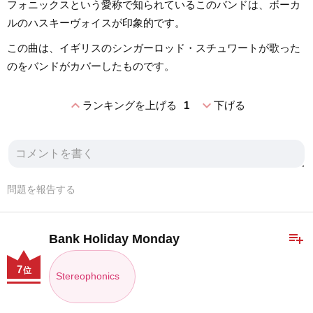
フォニックスという愛称で知られているこのバンドは、ボーカ
ルのハスキーヴォイスが印象的です。
この曲は、イギリスのシンガーロッド・スチュワートが歌った
のをバンドがカバーしたものです。
expand_less
expand_more
ランキングを上げる
1
下げる
問題を報告する
playlist_add
Bank Holiday Monday
7
位
Stereophonics