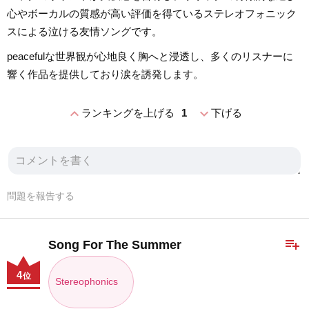
心やボーカルの質感が高い評価を得ているステレオフォニック
スによる泣ける友情ソングです。
peacefulな世界観が心地良く胸へと浸透し、多くのリスナーに
響く作品を提供しており涙を誘発します。
expand_less
expand_more
ランキングを上げる
1
下げる
問題を報告する
playlist_add
Song For The Summer
4
位
Stereophonics