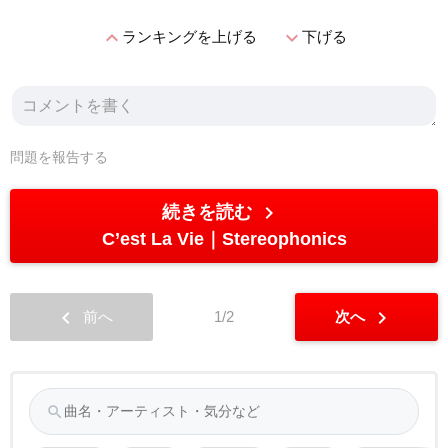
expand_less
expand_more
ランキングを上げる
下げる
問題を報告する
chevron_right
続きを読む
C’est La Vie
Stereophonics
chevron_left
chevron_right
前へ
1/2
次へ
search