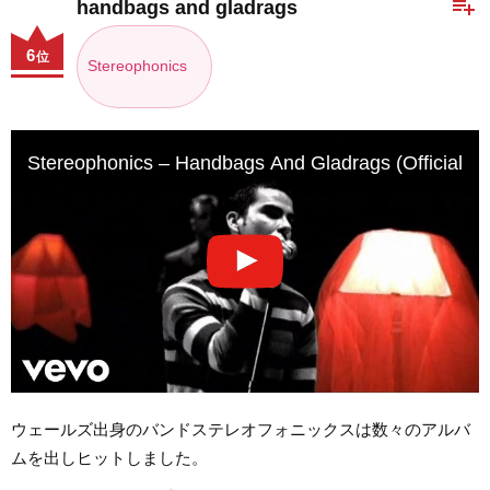
playlist_add
handbags and gladrags
6
位
Stereophonics
Stereophonics – Handbags And Gladrags (Official Mu
ウェールズ出身のバンドステレオフォニックスは数々のアルバ
ムを出しヒットしました。