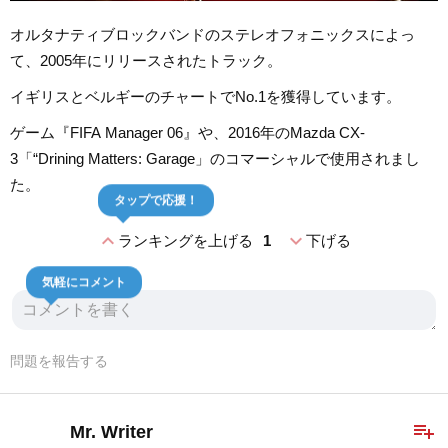
オルタナティブロックバンドのステレオフォニックスによっ
て、2005年にリリースされたトラック。
イギリスとベルギーのチャートでNo.1を獲得しています。
ゲーム『FIFA Manager 06』や、2016年のMazda CX-
3「“Drining Matters: Garage」のコマーシャルで使用されまし
た。
タップで応援！
expand_less
expand_more
ランキングを上げる
1
下げる
気軽にコメント
問題を報告する
playlist_add
Mr. Writer