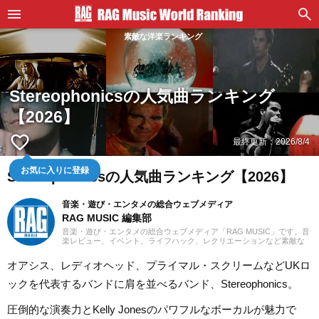
素敵な洋楽ランキング
Stereophonicsの人気曲ランキング
【2026】
favorite_border
最終更新：
2026/8/4
お気に入りに登録
Stereophonicsの人気曲ランキング【2026】
音楽・遊び・エンタメの総合ウェブメディア
RAG MUSIC 編集部
音楽・遊び・エンタメの総合ウェブメディア「RAG MUSIC」です。音
楽レビュー、イベント、ライフハック、レクリエーションなど素敵な
エンタメ情報をお届けします。
オアシス、レディオヘッド、プライマル・スクリームなどUKロ
ックを代表するバンドに肩を並べるバンド、Stereophonics。
圧倒的な演奏力とKelly Jonesのパワフルなボーカルが魅力で