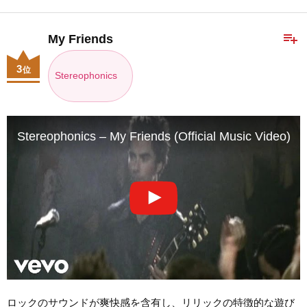
playlist_add
My Friends
3
位
Stereophonics
Stereophonics – My Friends (Official Music Video)
ロックのサウンドが爽快感を含有し、リリックの特徴的な遊び