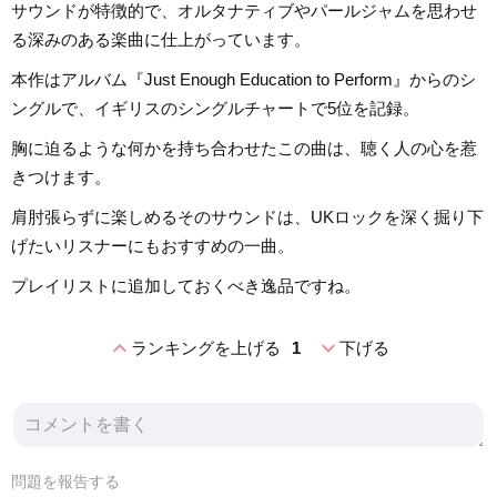
サウンドが特徴的で、オルタナティブやパールジャムを思わせ
る深みのある楽曲に仕上がっています。
本作はアルバム『Just Enough Education to Perform』からのシ
ングルで、イギリスのシングルチャートで5位を記録。
胸に迫るような何かを持ち合わせたこの曲は、聴く人の心を惹
きつけます。
肩肘張らずに楽しめるそのサウンドは、UKロックを深く掘り下
げたいリスナーにもおすすめの一曲。
プレイリストに追加しておくべき逸品ですね。
expand_less
expand_more
ランキングを上げる
1
下げる
問題を報告する