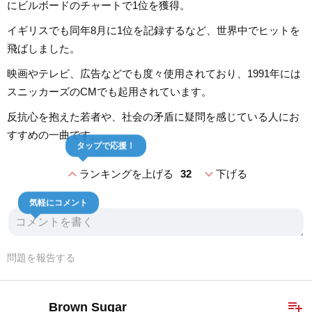
にビルボードのチャートで1位を獲得。
イギリスでも同年8月に1位を記録するなど、世界中でヒットを
飛ばしました。
映画やテレビ、広告などでも度々使用されており、1991年には
スニッカーズのCMでも起用されています。
反抗心を抱えた若者や、社会の矛盾に疑問を感じている人にお
すすめの一曲です。
タップで応援！
expand_less
expand_more
ランキングを上げる
32
下げる
気軽にコメント
問題を報告する
playlist_add
Brown Sugar