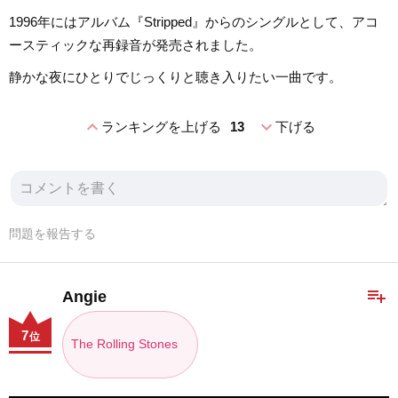
1996年にはアルバム『Stripped』からのシングルとして、アコ
ースティックな再録音が発売されました。
静かな夜にひとりでじっくりと聴き入りたい一曲です。
expand_less
expand_more
ランキングを上げる
13
下げる
問題を報告する
playlist_add
Angie
7
位
The Rolling Stones