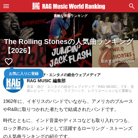
素敵な洋楽ランキング
The Rolling Stonesの人気曲ランキング
【2026】
favorite_border
最終更新：
2026/8/4
お気に入りに登録
音楽・遊び・エンタメの総合ウェブメディア
RAG MUSIC 編集部
音楽・遊び・エンタメの総合ウェブメディア「RAG MUSIC」です。音
楽レビュー、イベント、ライフハック、レクリエーションなど素敵な
エンタメ情報をお届けします。
1962年に、イギリスのバンドでいながら、アメリカのブルース
やR&Bに取りつかれた者たちで結成されたバンドです。
時代とともに、インド音楽やディスコなども取り入れつつも、
ロック界のレジェンドとして活躍するローリング・ストーンズ
の人気曲ランキングの紹介です。