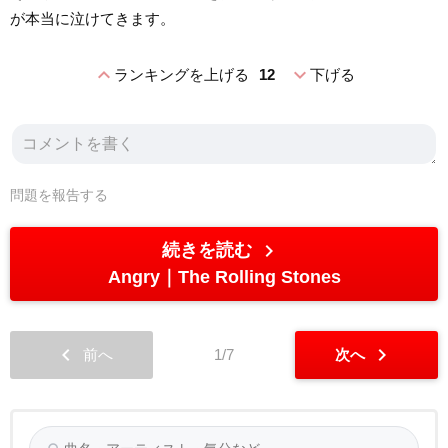
が本当に泣けてきます。
expand_less
expand_more
ランキングを上げる
12
下げる
問題を報告する
chevron_right
続きを読む
Angry
The Rolling Stones
chevron_left
chevron_right
前へ
1/7
次へ