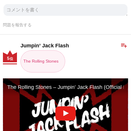
問題を報告する
playlist_add
Jumpin’ Jack Flash
5
位
The Rolling Stones
The Rolling Stones – Jumpin’ Jack Flash (Official Lyr