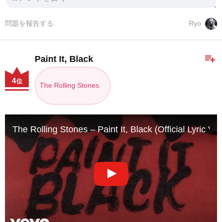
問題を報告する
Ryo
playlist_add
Paint It, Black
4
位
The Rolling Stones
The Rolling Stones – Paint It, Black (Official Lyric Vi