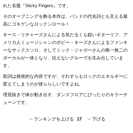
れた名盤『Sticky Fingers』です。
そのオープニングを飾る本作は、バンドの代名詞とも言える最
高にゴキゲンなロックンロール！
キース・リチャーズさんによる気だるくも鋭いギターリフ、ア
メリカ人ミュージシャンのボビー・キーズさんによるファンキ
ーなサックスソロ、そしてミック・ジャガーさんの唯一無二の
ボーカルが一体となり、抗えないグルーヴを生み出していま
す。
歌詞は挑発的な内容ですが、それすらもロックのエネルギーに
変えてしまうのが彼ららしいですよね。
理屈抜きで体が動き出す、ダンスフロアにぴったりのキラーチ
ューンです。
expand_less
expand_more
ランキングを上げる
17
下げる