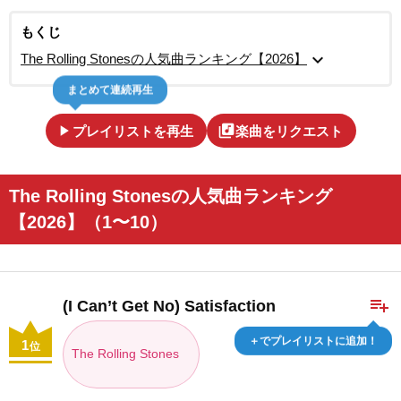
もくじ
expand_more
The Rolling Stonesの人気曲ランキング【2026】
まとめて連続再生
play_arrow
library_music
プレイリストを再生
楽曲をリクエスト
The Rolling Stonesの人気曲ランキング
【2026】（1〜10）
playlist_add
(I Can’t Get No) Satisfaction
＋でプレイリストに追加！
1
位
The Rolling Stones