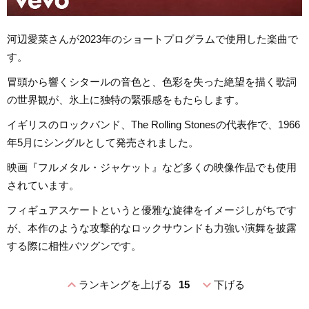
河辺愛菜さんが2023年のショートプログラムで使用した楽曲で
す。
冒頭から響くシタールの音色と、色彩を失った絶望を描く歌詞
の世界観が、氷上に独特の緊張感をもたらします。
イギリスのロックバンド、The Rolling Stonesの代表作で、1966
年5月にシングルとして発売されました。
映画『フルメタル・ジャケット』など多くの映像作品でも使用
されています。
フィギュアスケートというと優雅な旋律をイメージしがちです
が、本作のような攻撃的なロックサウンドも力強い演舞を披露
する際に相性バツグンです。
expand_less
expand_more
ランキングを上げる
15
下げる