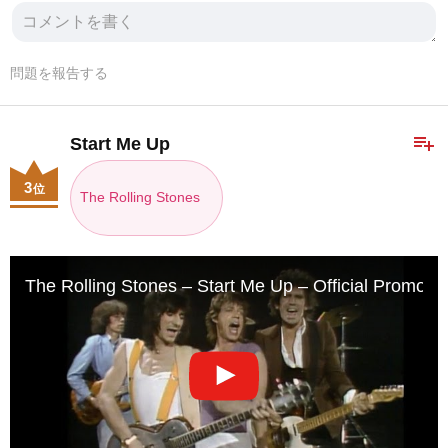
問題を報告する
playlist_add
Start Me Up
3
位
The Rolling Stones
The Rolling Stones – Start Me Up – Official Promo