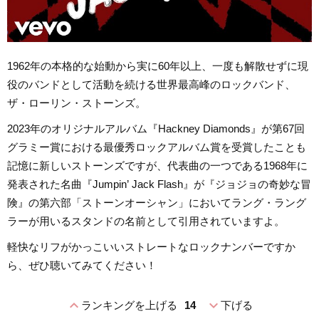
1962年の本格的な始動から実に60年以上、一度も解散せずに現
役のバンドとして活動を続ける世界最高峰のロックバンド、
ザ・ローリン・ストーンズ。
2023年のオリジナルアルバム『Hackney Diamonds』が第67回
グラミー賞における最優秀ロックアルバム賞を受賞したことも
記憶に新しいストーンズですが、代表曲の一つである1968年に
発表された名曲『Jumpin’ Jack Flash』が『ジョジョの奇妙な冒
険』の第六部「ストーンオーシャン」においてラング・ラング
ラーが用いるスタンドの名前として引用されていますよ。
軽快なリフがかっこいいストレートなロックナンバーですか
ら、ぜひ聴いてみてください！
expand_less
expand_more
ランキングを上げる
14
下げる