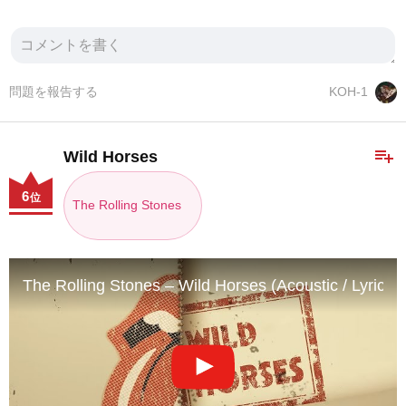
問題を報告する
KOH-1
playlist_add
Wild Horses
6
位
The Rolling Stones
The Rolling Stones – Wild Horses (Acoustic / Lyric V