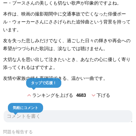
ー・プースさんの美しくも切ない歌声が印象的ですよね。
本作は、映画の撮影期間中に交通事故で亡くなった俳優ポー
ル・ウォーカーさんにささげられた追悼曲という背景を持って
います。
友を失った悲しみだけでなく、過ごした日々の輝きや再会への
希望がつづられた歌詞は、涙なしでは聴けません。
大切な人を思い出して泣きたいとき、あなたの心に優しく寄り
添ってくれるはずですよ。
友情や家族の絆を再確認できる、温かい一曲です。
タップで応援！
expand_less
expand_more
ランキングを上げる
4683
下げる
気軽にコメント
問題を報告する