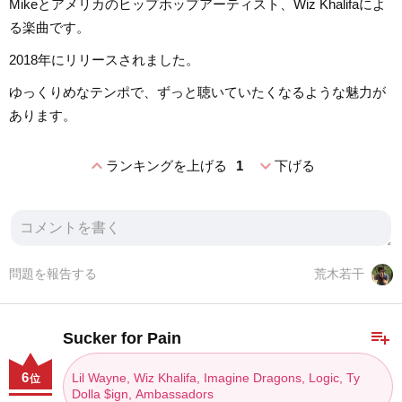
Mikeとアメリカのヒップホップアーティスト、Wiz Khalifaによ
る楽曲です。
2018年にリリースされました。
ゆっくりめなテンポで、ずっと聴いていたくなるような魅力が
あります。
expand_less
expand_more
ランキングを上げる
1
下げる
問題を報告する
荒木若干
playlist_add
Sucker for Pain
6
Lil Wayne, Wiz Khalifa, Imagine Dragons, Logic, Ty
位
Dolla $ign, Ambassadors