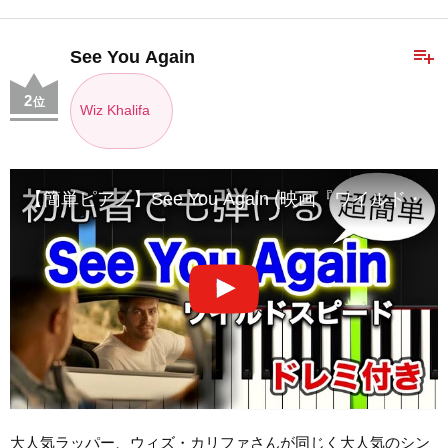
playlist_add
See You Again
2
位
Wiz Khalifa
【簡単ピアノ】See You Again (映画『ワイルド・スピ
大人気ラッパー、ウィズ・カリファさんが同じく大人気のシン