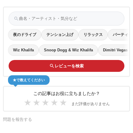
search
夜のドライブ
テンション上げ
リラックス
パーティー
Wiz Khalifa
Snoop Dogg & Wiz Khalifa
Dimitri Vegas & 
search
レビューを検索
★で教えてください
この記事はお役に立ちましたか？
★
★
★
★
★
まだ評価がありません
問題を報告する