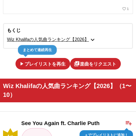
favorite_border
1
もくじ
expand_more
Wiz Khalifaの人気曲ランキング【2026】
まとめて連続再生
play_arrow
library_music
プレイリストを再生
楽曲をリクエスト
Wiz Khalifaの人気曲ランキング【2026】（1〜
10）
playlist_add
See You Again ft. Charlie Puth
＋でプレイリストに追加！