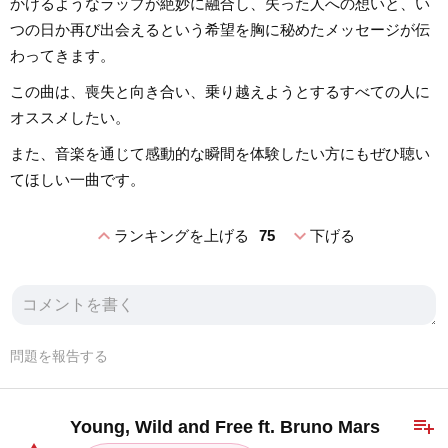
かけるようなラップが絶妙に融合し、失った人への想いと、い
つの日か再び出会えるという希望を胸に秘めたメッセージが伝
わってきます。
この曲は、喪失と向き合い、乗り越えようとするすべての人に
オススメしたい。
また、音楽を通じて感動的な瞬間を体験したい方にもぜひ聴い
てほしい一曲です。
expand_less
expand_more
ランキングを上げる
75
下げる
問題を報告する
playlist_add
Young, Wild and Free ft. Bruno Mars