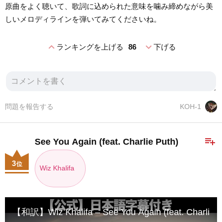
原曲をよく聴いて、歌詞に込められた意味を噛み締めながら美
しいメロディラインを弾いてみてくださいね。
expand_less
expand_more
ランキングを上げる
86
下げる
問題を報告する
KOH-1
playlist_add
See You Again (feat. Charlie Puth)
3
位
Wiz Khalifa
【和訳】Wiz Khalifa – See You Again (feat