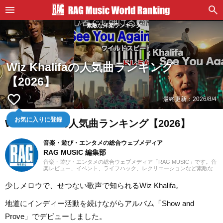
素敵な洋楽ランキング
Wiz Khalifaの人気曲ランキング
【2026】
favorite_border
最終更新：
2026/8/4
お気に入りに登録
Wiz Khalifaの人気曲ランキング【2026】
音楽・遊び・エンタメの総合ウェブメディア
RAG MUSIC 編集部
音楽・遊び・エンタメの総合ウェブメディア「RAG MUSIC」です。音
楽レビュー、イベント、ライフハック、レクリエーションなど素敵な
エンタメ情報をお届けします。
少しメロウで、せつない歌声で知られるWiz Khalifa。
地道にインディー活動を続けながらアルバム「Show and
Prove」でデビューしました。