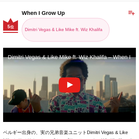
playlist_add
When I Grow Up
5
位
Dimitri Vegas & Like Mike ft. Wiz Khalifa
Dimitri Vegas & Like Mike ft. Wiz Khalifa – When I G
ベルギー出身の、実の兄弟音楽ユニットDimitri Vegas & Like