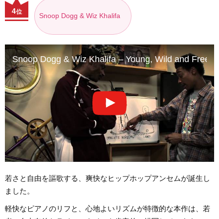
4
位
Snoop Dogg & Wiz Khalifa
Snoop Dogg & Wiz Khalifa – Young, Wild and Free ft.
若さと自由を謳歌する、爽快なヒップホップアンセムが誕生し
ました。
軽快なピアノのリフと、心地よいリズムが特徴的な本作は、若