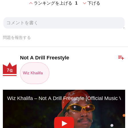
expand_less
expand_more
ランキングを上げる
1
下げる
問題を報告する
playlist_add
Not A Drill Freestyle
7
位
Wiz Khalifa
Wiz Khalifa – Not A Drill Freestyle [Official Music Vid