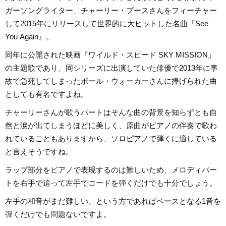
ガーソングライター、チャーリー・プースさんをフィーチャー
して2015年にリリースして世界的に大ヒットした名曲『See
You Again』。
同年に公開された映画『ワイルド・スピード SKY MISSION』
の主題歌であり、同シリーズに出演していた俳優で2013年に事
故で急死してしまったポール・ウォーカーさんに捧げられた曲
としても有名ですよね。
チャーリーさんが歌うパートはそんな曲の背景を知らずとも自
然と涙が出てしまうほどに美しく、原曲がピアノの伴奏で歌わ
れていることもありますから、ソロピアノで弾くに適している
と言えそうですね。
ラップ部分をピアノで表現するのは難しいため、メロディパー
トを右手で追って左手でコードを弾くだけでも十分でしょう。
左手の和音がまだ難しい、という方であればベースとなる1音を
弾くだけでも問題ないですよ。