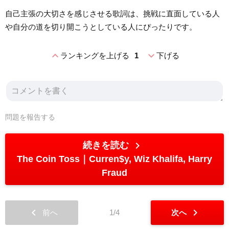
自己主張の大切さを感じさせる歌詞は、挑戦に直面している人
や自分の道を切り開こうとしている人にぴったりです。
expand_less
expand_more
ランキングを上げる
1
下げる
問題を報告する
chevron_right
続きを読む
The Coin Toss
Curren$y, Wiz Khalifa, Harry
Fraud
chevron_left
chevron_right
前へ
1/4
次へ