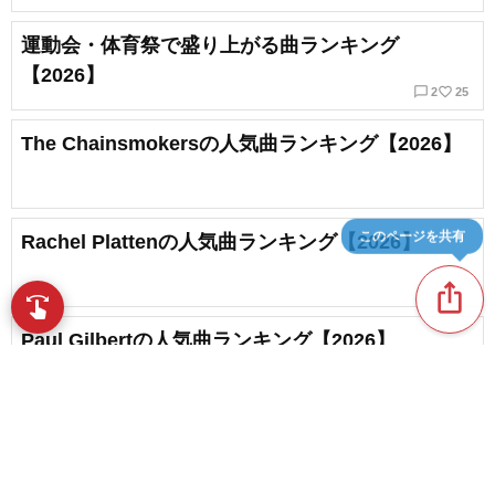
運動会・体育祭で盛り上がる曲ランキング
【2026】
chat_bubble_outline
favorite_border
2
25
The Chainsmokersの人気曲ランキング【2026】
このページを共有
Rachel Plattenの人気曲ランキング【2026】
ios_share
swipe
指先で音楽をブラウズ
Paul Gilbertの人気曲ランキング【2026】
favorite_border
1
洋楽ヒップホップ人気ランキング【2026】
chat_bubble_outline
favorite_border
content_copy
1
61