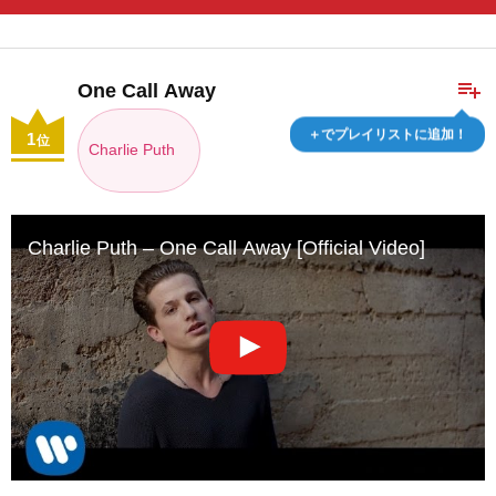
playlist_add
One Call Away
＋でプレイリストに追加！
1
位
Charlie Puth
Charlie Puth – One Call Away [Official Video]