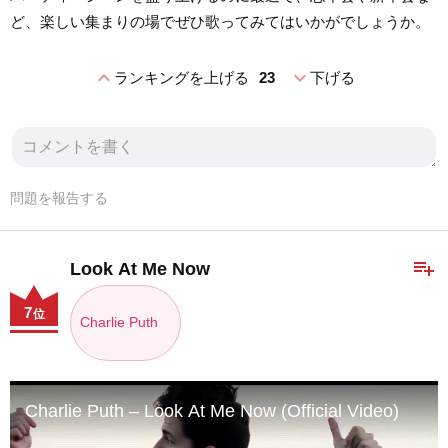
ど、楽しい集まりの場でぜひ歌ってみてはいかがでしょうか。
expand_less
expand_more
ランキングを上げる
23
下げる
問題を報告する
playlist_add
Look At Me Now
7
位
Charlie Puth
Charlie Puth – Look At Me Now (Official Video)