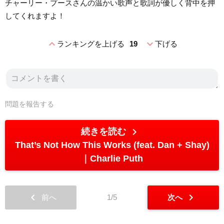
チャーリー・プースさんの温かい歌声と歌詞が優しく背中を押
してくれますよ！
expand_less
expand_more
ランキングを上げる
19
下げる
問題を報告する
chevron_right
続きを読む
That’s Not How This Works (feat. Dan + Shay)
Charlie Puth
chevron_left
chevron_right
前へ
1/5
次へ