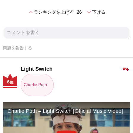
expand_less
expand_more
ランキングを上げる
26
下げる
問題を報告する
playlist_add
Light Switch
6
位
Charlie Puth
Charlie Puth – Light Switch [Official Music Video]