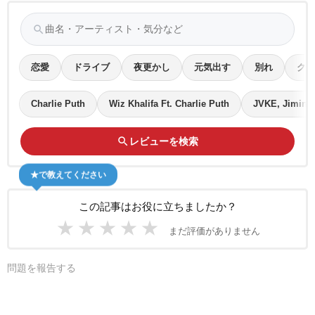
search
恋愛
ドライブ
夜更かし
元気出す
別れ
クリ
Charlie Puth
Wiz Khalifa Ft. Charlie Puth
JVKE, Jimin o
search
レビューを検索
★で教えてください
この記事はお役に立ちましたか？
★
★
★
★
★
まだ評価がありません
問題を報告する