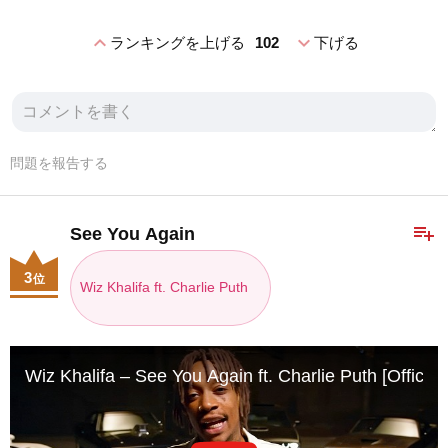
expand_less
expand_more
ランキングを上げる
102
下げる
問題を報告する
playlist_add
See You Again
3
位
Wiz Khalifa ft. Charlie Puth
Wiz Khalifa – See You Again ft. Charlie Puth [Officia