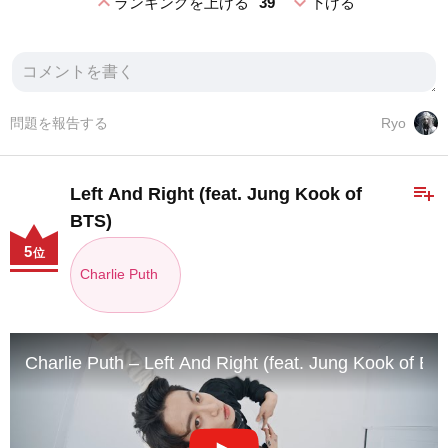
expand_less
expand_more
ランキングを上げる
39
下げる
問題を報告する
Ryo
playlist_add
Left And Right (feat. Jung Kook of
BTS)
5
位
Charlie Puth
Charlie Puth – Left And Right (feat. Jung Kook of BTS)