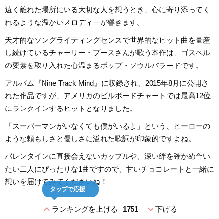
遠く離れた場所にいる大切な人を想うとき、心に寄り添ってく
れるような温かいメロディーが響きます。
天才的なソングライティングセンスで世界的なヒット曲を量産
し続けているチャーリー・プースさんが歌う本作は、ゴスペル
の要素を取り入れた心温まるポップ・ソウルバラードです。
アルバム『Nine Track Mind』に収録され、2015年8月に公開さ
れた作品ですが、アメリカのビルボードチャートでは最高12位
にランクインするヒットとなりました。
「スーパーマンがいなくても僕がいるよ」という、ヒーローの
ような頼もしさと優しさに溢れた歌詞が印象的ですよね。
バレンタインに直接会えないカップルや、深い絆を確かめ合い
たい二人にぴったりな1曲ですので、甘いチョコレートと一緒に
想いを届けてみてくださいね！
タップで応援！
expand_less
expand_more
ランキングを上げる
1751
下げる