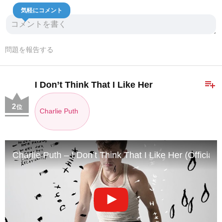
気軽にコメント
問題を報告する
playlist_add
I Don’t Think That I Like Her
2
位
Charlie Puth
Charlie Puth – I Don’t Think That I Like Her (Official 