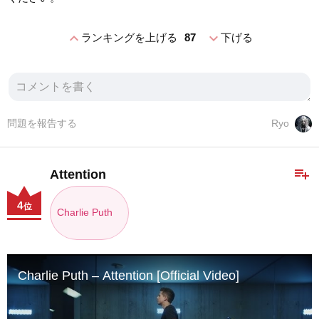
expand_less
expand_more
ランキングを上げる
87
下げる
問題を報告する
Ryo
playlist_add
Attention
4
位
Charlie Puth
Charlie Puth – Attention [Official Video]