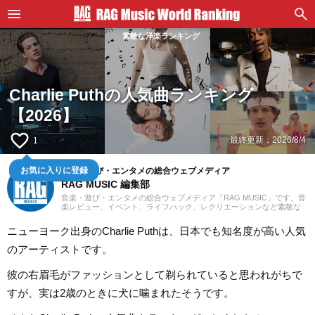
素敵な洋楽ランキング
Charlie Puthの人気曲ランキング
【2026】
favorite_border
最終更新：
2026/8/4
1
音楽・遊び・エンタメの総合ウェブメディア
お気に入りに登録
RAG MUSIC 編集部
音楽・遊び・エンタメの総合ウェブメディア「RAG MUSIC」です。音
楽レビュー、イベント、ライフハック、レクリエーションなど素敵な
エンタメ情報をお届けします。
ニューヨーク出身のCharlie Puthは、日本でも知名度が高い人気
のアーティストです。
彼の右眉毛がファッションとして剃られていると思われがちで
すが、実は2歳のときに犬に噛まれたそうです。