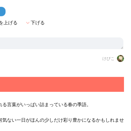
！
expand_more
を上げる
下げる
けぴこ
れる言葉がいっぱい詰まっている春の季語。
何気ない一日がほんの少しだけ彩り豊かになるかもしれませ