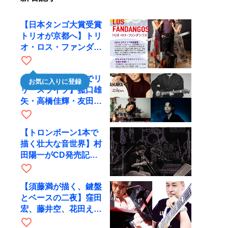
【日本タンゴ大賞受賞
トリオが京都へ】トリ
オ・ロス・ファンダン
ゴスが10月9日にRAG
favorite_border
で公演
【川口千里、京都でリ
お気に入りに登録
リースライブ】菰口雄
矢・高橋佳輝・友田ジ
ュンと9月28日にRAG
favorite_border
へ
【トロンボーン1本で
描く壮大な音世界】村
田陽一がCD発売記念
ツアーで9月4日に京
favorite_border
都へ
【須藤満が描く、鍵盤
とベースの二夜】窪田
宏、藤井空、花田えみ
と京都RAGで共演
favorite_border