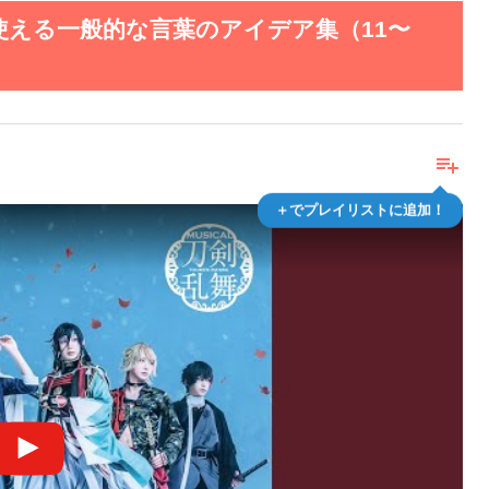
える一般的な言葉のアイデア集（11〜
playlist_add
＋でプレイリストに追加！