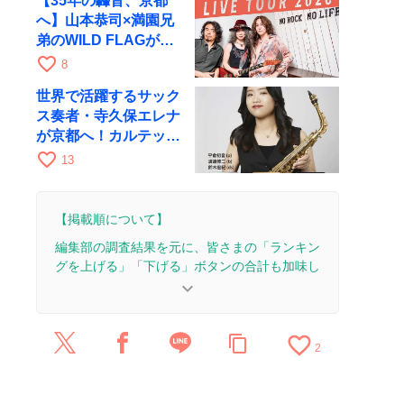
【35年の轟音、京都
へ】山本恭司×満園兄
弟のWILD FLAGが8
月6日にRAGでライブ
favorite_border
8
世界で活躍するサック
ス奏者・寺久保エレナ
が京都へ！カルテッ
ト・ツアー京都公演を
favorite_border
13
10月28日に開催
【掲載順について】
編集部の調査結果を元に、皆さまの「ランキン
グを上げる」「下げる」ボタンの合計も加味し
て決まります。
keyboard_arrow_down
【更新履歴】
favorite_border
content_copy
2026/3/16：記事を公開しました。
2