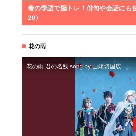
春の季語で脳トレ！俳句や会話にも使
20）
花の雨
花の雨 君の名残 song by 山姥切国広