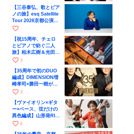
【三谷泰弘、歌とピア
ノの旅】esq Satellite
Tour 2026京都公演を
10月に開催
favorite_border
【祝15周年、チェロ
とピアノで紡ぐ二人
旅】柏木広樹＆光田健
一が11月12日に京都
favorite_border
3
RAGへ
【35周年で初のDUO
編成】DIMENSION増
崎孝司×勝田一樹が10
月11日に京都RAGへ
favorite_border
3
【ヴァイオリン×ギタ
ー×ベース、弦だけの
異色編成】山形発RIM
が初全国ツアーで8月
favorite_border
6
17日にRAGへ