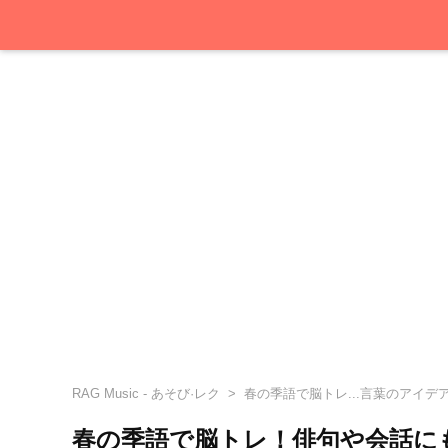
RAG Music - あそび·レク
春の季語で脳トレ...言葉のアイデ
春の季語で脳トレ！俳句や会話に