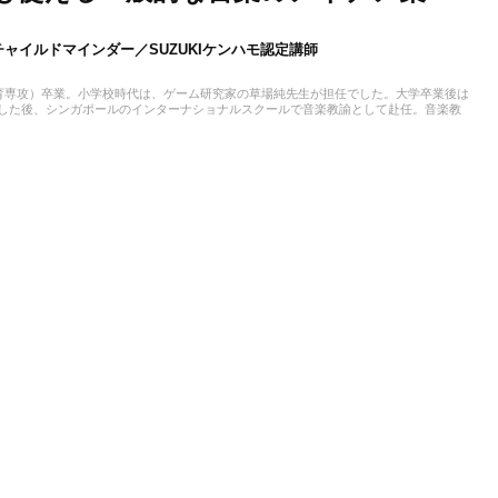
ャイルドマインダー／SUZUKIケンハモ認定講師
育専攻）卒業。小学校時代は、ゲーム研究家の草場純先生が担任でした。大学卒業後は
務した後、シンガポールのインターナショナルスクールで音楽教諭として赴任。音楽教
ども伝える活動をおこない、多くの子供たちと関わってきました。その後、小学館にて
大人との出会いもへて、伝えることの楽しさを経験。教育現場で培った視点と編集者と
音楽や子供に関わる分野を中心に実践に役立つ情報をお届けします。趣味は楽器、歌、
本、工作、クラフト。特技はコマ技。