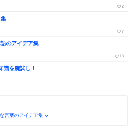
favorite_border
2
ア集
favorite_border
7
季語のアイデア集
favorite_border
13
知識を腕試し！
expand_more
な言葉のアイデア集