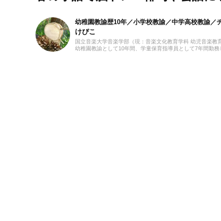
幼稚園教諭歴10年／小学校教諭／中学高校教諭／チ
けぴこ
国立音楽大学音楽学部（現：音楽文化教育学科 幼児音楽教
幼稚園教諭として10年間、学童保育指導員として7年間勤
育だけでなく、日本文化や伝承遊び、レクリエーションな
フリーランスライター、企画、編集の仕事を通して楽しい
しての経験を活かし、インプットとアウトプットを大切に
手作り、おもちゃ、お絵描き、伝承あそび、アウトドア、