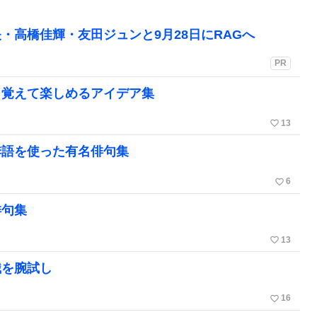
・高橋佳輝・友田ジュンと9月28日にRAGへ
PR
！覚えて楽しめるアイデア集
favorite_border
13
季語を使った有名俳句集
favorite_border
6
俳句集
favorite_border
13
識を腕試し
favorite_border
16