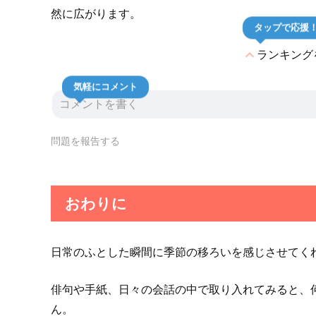
然に広がります。
タップで応援
expand_less
ランキング
気軽にコメント
問題を報告する
おわりに
日常のふとした瞬間に季節の移ろいを感じさせてく
俳句や手紙、日々の会話の中で取り入れてみると、
ん。