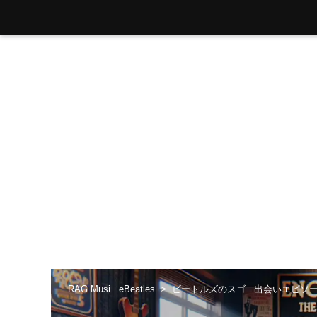
RAG Musi...eBeatles
ビートルズのスゴ...出会いエピソ