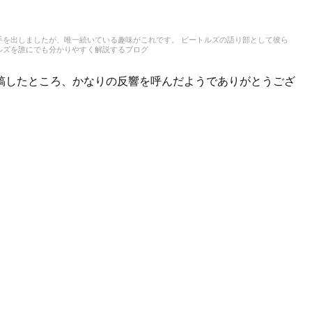
手を出しましたが、唯一続いている趣味がこれです。 ビートルズの語り部として彼ら
ルズを誰にでも分かりやすく解説するブログ
稿したところ、かなりの反響を呼んだようでありがとうござ
。