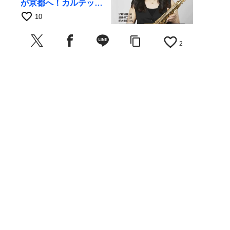
が京都へ！カルテッ
ト・ツアー京都公演を
favorite_border
10
10月28日に開催
favorite_border
content_copy
2