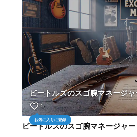
ビートルズのスゴ腕マネージャ
favorite_border
2
お気に入りに登録
ビートルズのスゴ腕マネージャー