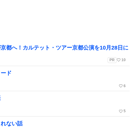
京都へ！カルテット・ツアー京都公演を10月28日に
favorite_border
PR
10
ソード
favorite_border
6
話
favorite_border
5
しれない話