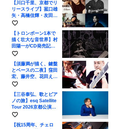
【川口千里、京都でリ
リースライブ】菰口雄
矢・高橋佳輝・友田ジ
ュンと9月28日にRAG
favorite_border
へ
【トロンボーン1本で
描く壮大な音世界】村
田陽一がCD発売記念
ツアーで9月4日に京
favorite_border
都へ
【須藤満が描く、鍵盤
とベースの二夜】窪田
宏、藤井空、花田えみ
と京都RAGで共演
favorite_border
【三谷泰弘、歌とピア
ノの旅】esq Satellite
Tour 2026京都公演を
10月に開催
favorite_border
【祝15周年、チェロ