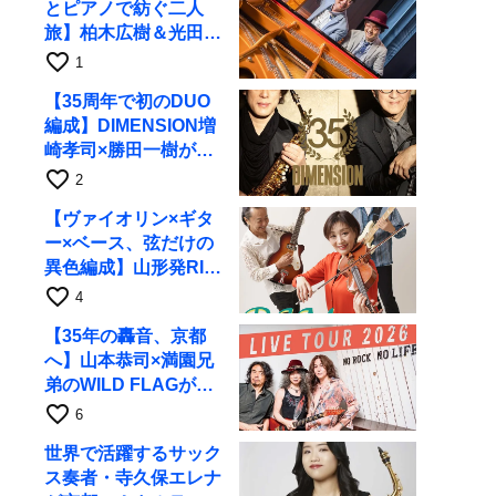
とピアノで紡ぐ二人
旅】柏木広樹＆光田健
一が11月12日に京都
favorite_border
1
RAGへ
【35周年で初のDUO
編成】DIMENSION増
崎孝司×勝田一樹が10
月11日に京都RAGへ
favorite_border
2
【ヴァイオリン×ギタ
ー×ベース、弦だけの
異色編成】山形発RIM
が初全国ツアーで8月
favorite_border
4
17日にRAGへ
【35年の轟音、京都
へ】山本恭司×満園兄
弟のWILD FLAGが8
月6日にRAGでライブ
favorite_border
6
世界で活躍するサック
ス奏者・寺久保エレナ