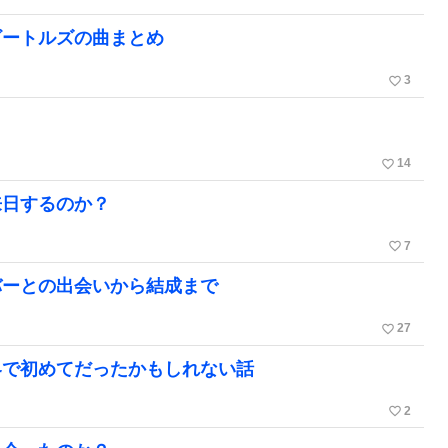
ビートルズの曲まとめ
favorite_border
3
favorite_border
14
来日するのか？
favorite_border
7
バーとの出会いから結成まで
favorite_border
27
界で初めてだったかもしれない話
favorite_border
2