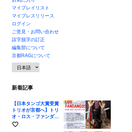
マイプレイリスト
マイプレスリリース
ログイン
ご意見・お問い合わせ
誤字脱字の訂正
編集部について
京都RAGについて
新着記事
【日本タンゴ大賞受賞
トリオが京都へ】トリ
オ・ロス・ファンダン
ゴスが10月9日にRAG
favorite_border
で公演