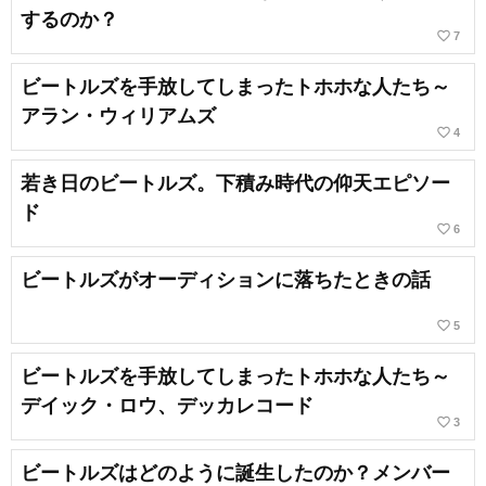
するのか？
favorite_border
7
ビートルズを手放してしまったトホホな人たち～
アラン・ウィリアムズ
favorite_border
4
若き日のビートルズ。下積み時代の仰天エピソー
ド
favorite_border
6
ビートルズがオーディションに落ちたときの話
favorite_border
5
ビートルズを手放してしまったトホホな人たち～
デイック・ロウ、デッカレコード
favorite_border
3
ビートルズはどのように誕生したのか？メンバー