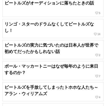
ビートルズがオーディションに落ちたときの話
favorite_border
5
リンゴ・スターのドラムなくしてビートルズな
し！
favorite_border
14
ビートルズの実力に気づいたのは日本人が世界で
初めてだったかもしれない話
favorite_border
2
ポール・マッカートニーはなぜ毎年のように来日
するのか？
favorite_border
7
ビートルズを手放してしまったトホホな人たち～
アラン・ウィリアムズ
favorite_border
4