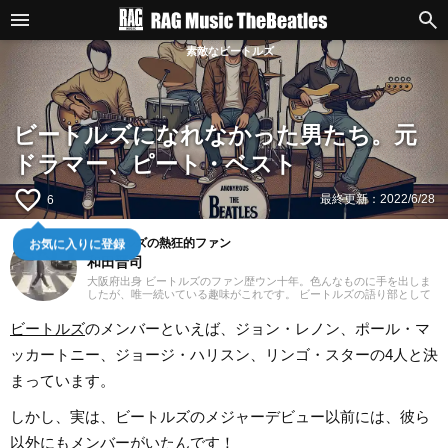
素敵なビートルズ
ビートルズになれなかった男たち。元
ドラマー、ピート・ベスト
favorite_border
最終更新：
2022/6/28
6
お気に入りに登録
ビートルズの熱狂的ファン
和田晋司
大阪府出身 ビートルズのファン歴ウン十年。色んなものに手を出しま
したが、唯一続いている趣味がこれです。 ビートルズの語り部として
彼らの偉大さを後世に伝えていきたいと思っています。 ビートルズを
誰にでも分かりやすく解説するブログ
ビートルズ
のメンバーといえば、ジョン・レノン、ポール・マ
ッカートニー、ジョージ・ハリスン、リンゴ・スターの4人と決
まっています。
しかし、実は、ビートルズのメジャーデビュー以前には、彼ら
以外にもメンバーがいたんです！