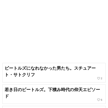
ビートルズになれなかった男たち。スチュアー
ト・サトクリフ
favorite_border
2
若き日のビートルズ。下積み時代の仰天エピソー
ド
favorite_border
6