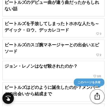
ビートルズのデビュー曲が違う曲だったかもしれ
ない話
ビートルズを手放してしまったトホホな人たち～
デイック・ロウ、デッカレコード
favorite_border
3
ビートルズのスゴ腕マネージャーとの出会いエピ
ソード
favorite_border
2
ジョン・レノンはなぜ殺されたのか？
favorite_border
101
このページを共有
ビートルズはどのように誕生したのか？メンバー
との出会いから結成まで
ios_share
swipe
favorite_border
27