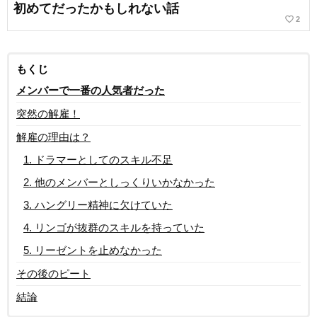
初めてだったかもしれない話
favorite_border
2
もくじ
メンバーで一番の人気者だった
突然の解雇！
解雇の理由は？
1. ドラマーとしてのスキル不足
2. 他のメンバーとしっくりいかなかった
3. ハングリー精神に欠けていた
4. リンゴが抜群のスキルを持っていた
5. リーゼントを止めなかった
その後のピート
結論