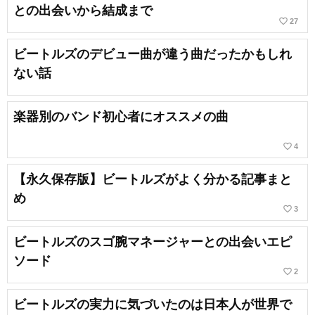
との出会いから結成まで
favorite_border
27
ビートルズのデビュー曲が違う曲だったかもしれ
ない話
楽器別のバンド初心者にオススメの曲
favorite_border
4
【永久保存版】ビートルズがよく分かる記事まと
め
favorite_border
3
ビートルズのスゴ腕マネージャーとの出会いエピ
ソード
favorite_border
2
ビートルズの実力に気づいたのは日本人が世界で