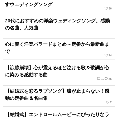
すウェディングソング
favorite_border
36
20代におすすめの洋楽ウェディングソング。感動
の名曲、人気曲
心に響く洋楽バラードまとめ～定番から最新曲ま
で
favorite_border
14
【涙腺崩壊】心が震えるほど泣ける歌＆歌詞が心
に染みる感動する曲
chat_bubble_outline
favorite_border
10
85
【結婚式を彩るラブソング】涙が止まらない！感
動の定番曲＆名曲集
favorite_border
2
【結婚式】エンドロールムービーにぴったりなラ