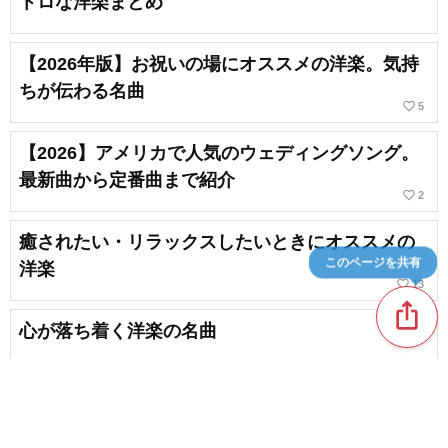
トロな洋楽まとめ
【2026年版】お祝いの場にオススメの洋楽。気持
ちが伝わる名曲
favorite_border
5
【2026】アメリカで人気のウェディングソング。
最新曲から定番曲まで紹介
favorite_border
2
癒されたい・リラックスしたいときにオススメの
このページを共有
洋楽
favorite_border
13
ios_share
心が落ち着く洋楽の名曲
favorite_border
2