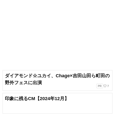
ダイアモンド☆ユカイ、Chage×吉田山田ら町田の
野外フェスに出演
favorite_border
PR
7
印象に残るCM【2024年12月】