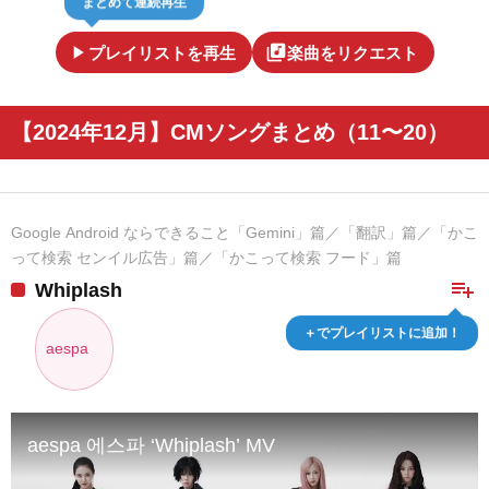
play_arrow
library_music
プレイリストを再生
楽曲をリクエスト
【2024年12月】CMソングまとめ（11〜20）
Google Android ならできること「Gemini」篇／「翻訳」篇／「かこ
って検索 センイル広告」篇／「かこって検索 フード」篇
playlist_add
Whiplash
＋でプレイリストに追加！
aespa
aespa 에스파 ‘Whiplash’ MV