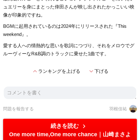
ュエリーを身にまとった倖田さんが映し出されたかっこいい映
像が印象的ですね。
BGMに起用されているのは2024年にリリースされた『This
weekend』。
愛する人への情熱的な思いを歌詞につづり、それをメロウでグ
ルーヴィーなR&B調のトラックに乗せた1曲です。
expand_less
expand_more
ランキングを上げる
下げる
問題を報告する
羽根佳祐
chevron_right
続きを読む
One more time,One more chance
山崎まさよ