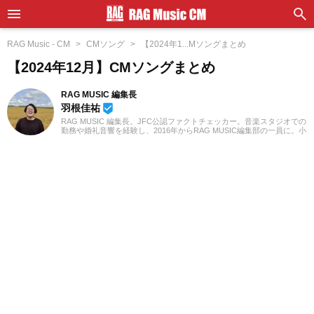
RAG Music - CM
CMソング
【2024年1...Mソングまとめ
【2024年12月】CMソングまとめ
RAG MUSIC 編集長
羽根佳祐
beenhere
RAG MUSIC 編集長。JFC公認ファクトチェッカー。音楽スタジオでの
勤務や婚礼音響を経験し、2016年からRAG MUSIC編集部の一員に。小
学校ではマーチング、中学校では吹奏楽でクラリネット、高校以降は
バンドでドラムと、さまざまな楽器を経験。各種楽曲紹介記事をはじ
め、各地の音楽フェスの紹介記事やライブレポートなど、自身の音楽
活動やこれまでの業務で培った経験を元に日々記事を制作していま
す。音楽は国内外のロックはもちろん、最近ではJ-POPも広く好んで
聴いています。