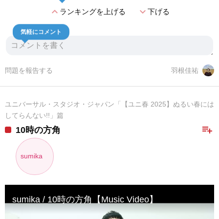
expand_less
expand_more
ランキングを上げる
下げる
気軽にコメント
問題を報告する
羽根佳祐
ユニバーサル・スタジオ・ジャパン「【ユニ春 2025】ぬるい春には
してらんない!!」篇
playlist_add
10時の方角
sumika
sumika / 10時の方角【Music Video】