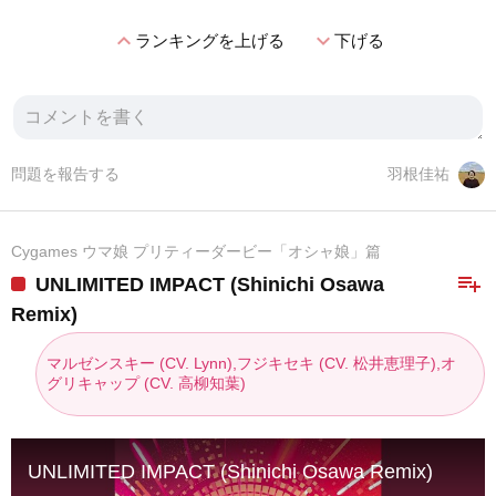
expand_less
expand_more
ランキングを上げる
下げる
問題を報告する
羽根佳祐
Cygames ウマ娘 プリティーダービー「オシャ娘」篇
playlist_add
UNLIMITED IMPACT (Shinichi Osawa
Remix)
マルゼンスキー (CV. Lynn),フジキセキ (CV. 松井恵理子),オ
グリキャップ (CV. 高柳知葉)
UNLIMITED IMPACT (Shinichi Osawa Remix)