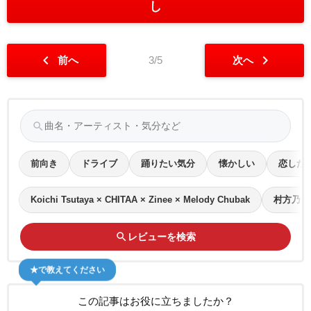
し
chevron_left
chevron_right
前へ
3/5
次へ
search
前向き
ドライブ
踊りたい気分
懐かしい
恋した
Koichi Tsutaya × CHITAA × Zinee × Melody Chubak
村方乃々
search
レビューを検索
★で教えてください
この記事はお役に立ちましたか？