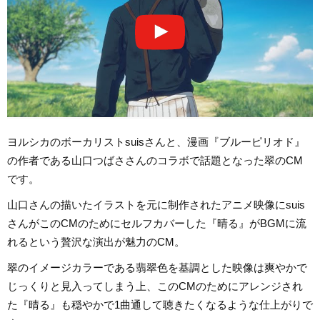
ヨルシカのボーカリストsuisさんと、漫画『ブルーピリオド』
の作者である山口つばささんのコラボで話題となった翠のCM
です。
山口さんの描いたイラストを元に制作されたアニメ映像にsuis
さんがこのCMのためにセルフカバーした『晴る』がBGMに流
れるという贅沢な演出が魅力のCM。
翠のイメージカラーである翡翠色を基調とした映像は爽やかで
じっくりと見入ってしまう上、このCMのためにアレンジされ
た『晴る』も穏やかで1曲通して聴きたくなるような仕上がりで