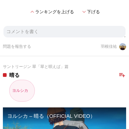
expand_less
expand_more
ランキングを上げる
下げる
問題を報告する
羽根佳祐
サントリージン 翠「翠と唄えば」篇
playlist_add
晴る
ヨルシカ
ヨルシカ – 晴る（OFFICIAL VIDEO）