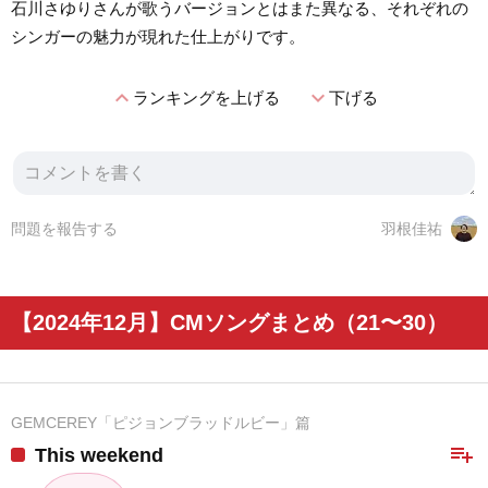
石川さゆりさんが歌うバージョンとはまた異なる、それぞれの
シンガーの魅力が現れた仕上がりです。
expand_less
expand_more
ランキングを上げる
下げる
問題を報告する
羽根佳祐
【2024年12月】CMソングまとめ（21〜30）
GEMCEREY「ピジョンブラッドルビー」篇
playlist_add
This weekend