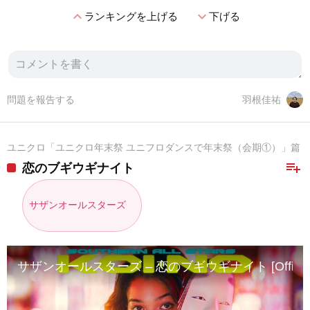
expand_less
expand_more
ランキングを上げる
下げる
問題を報告する
羽根佳祐
ユニクロ「ユニクロ年末祭 ユニフロダンスで年末祭（会期①）」篇
playlist_add
恋のブギウギナイト
サザンオールスターズ
サザンオールスターズ – 恋のブギウギナイト [Official Mu