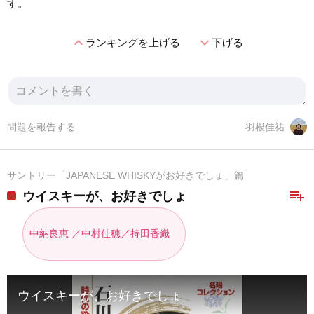
す。
expand_less
expand_more
ランキングを上げる
下げる
問題を報告する
羽根佳祐
サントリー「JAPANESE WHISKYがお好きでしょ」篇
playlist_add
ウイスキーが、お好きでしょ
中納良恵 ／中村佳穂／持田香織
ウイスキーが、お好きでしょ