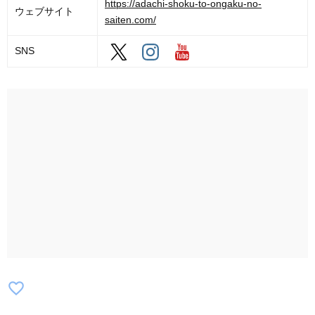
https://adachi-shoku-to-ongaku-no-
ウェブサイト
saiten.com/
SNS
favorite_border