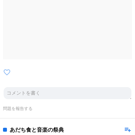
favorite_border
問題を報告する
playlist_add
あだち食と音楽の祭典