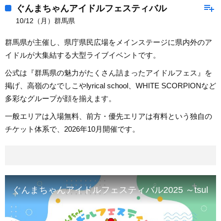
playlist_add
ぐんまちゃんアイドルフェスティバル
10/12（月）群馬県
群馬県が主催し、県庁県民広場をメインステージに県内外のア
イドルが大集結する大型ライブイベントです。
公式は『群馬県の魅力がたくさん詰まったアイドルフェス』を
掲げ、高嶺のなでしこやlyrical school、WHITE SCORPIONなど
多彩なグループが顔を揃えます。
一般エリアは入場無料、前方・優先エリアは有料という独自の
チケット体系で、2026年10月開催です。
ぐんまちゃんアイドルフェスティバル2025 ～tsu