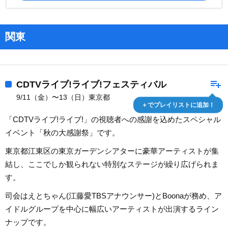
関東
playlist_add
CDTVライブ!ライブ!フェスティバル
9/11（金）〜13（日）東京都
＋でプレイリストに追加！
「CDTVライブ!ライブ!」の視聴者への感謝を込めたスペシャル
イベント「秋の大感謝祭」です。
東京都江東区の東京ガーデンシアターに豪華アーティストが集
結し、ここでしか観られない特別なステージが繰り広げられま
す。
司会はえとちゃん(江藤愛TBSアナウンサー)とBoonaが務め、ア
イドルグループを中心に幅広いアーティストが出演するライン
ナップです。