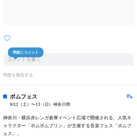
favorite_border
気軽にコメント
問題を報告する
playlist_add
ポムフェス
9/12（土）〜13（日）神奈川県
神奈川・横浜赤レンガ倉庫イベント広場で開催される、人気キ
ャラクター「ポムポムプリン」が主催する音楽フェス「ポムフ
ェス」。