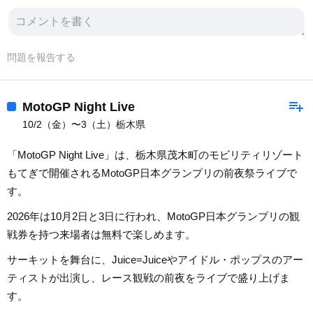
問題を報告する
playlist_add
MotoGP Night Live
10/2（金）〜3（土）栃木県
「MotoGP Night Live」は、栃木県茂木町のモビリティリゾート
もてぎで開催されるMotoGP日本グランプリの前夜祭ライブで
す。
2026年は10月2日と3日に行われ、MotoGP日本グランプリの観
戦券を持つ来場者は無料で楽しめます。
サーキットを舞台に、Juice=Juiceやアイドル・ポップスのアー
ティストが出演し、レース観戦の前夜をライブで盛り上げま
す。