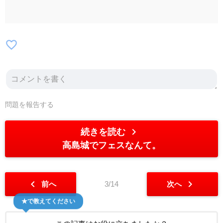
favorite_border
問題を報告する
chevron_right
続きを読む
高島城でフェスなんて。
chevron_left
chevron_right
前へ
3/14
次へ
★で教えてください