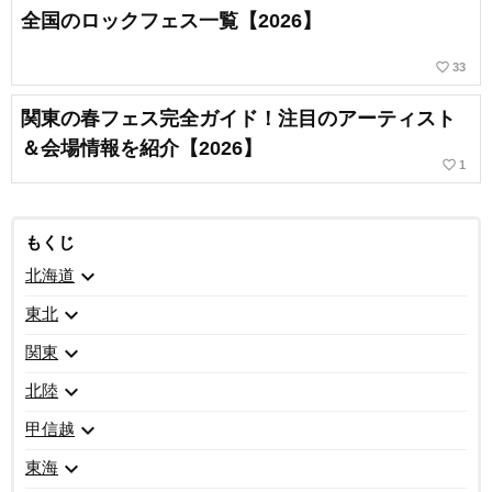
全国のロックフェス一覧【2026】
favorite_border
33
関東の春フェス完全ガイド！注目のアーティスト
＆会場情報を紹介【2026】
favorite_border
1
もくじ
expand_more
北海道
expand_more
東北
expand_more
関東
expand_more
北陸
expand_more
甲信越
expand_more
東海