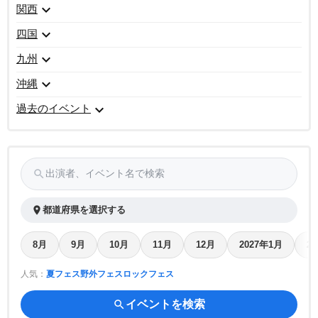
expand_more
関西
expand_more
四国
expand_more
九州
expand_more
沖縄
expand_more
過去のイベント
search
出演者、イベント名で検索
place
都道府県を選択する
8月
9月
10月
11月
12月
2027年1月
2
人気：
夏フェス
野外フェス
ロックフェス
search
イベントを検索