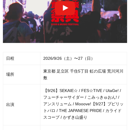
日程
2026/9/26（土）〜27（日）
東京都 足立区 千住5丁目 虹の広場 荒川河川
場所
敷
【9/26】SEKAIE☆ / FES☆TIVE / UtaGe! /
フューチャーサイダー / こみっきゅおん! /
アンスリューム / Mooove!【9/27】プピリッ
出演
トパロ / THE JAPANESE PRIDE / カライド
スコープ / かずき山盛り