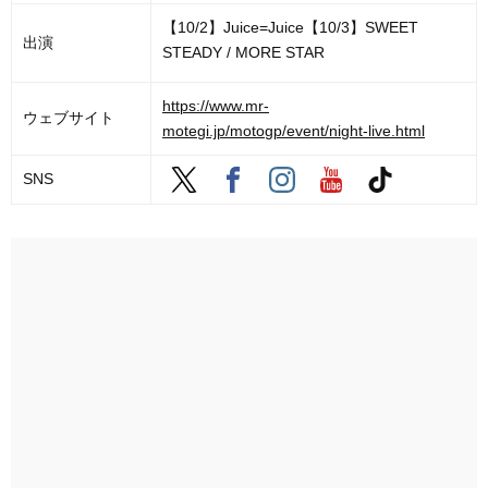
【10/2】Juice=Juice【10/3】SWEET
出演
STEADY / MORE STAR
https://www.mr-
ウェブサイト
motegi.jp/motogp/event/night-live.html
SNS