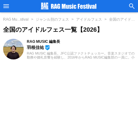
RAG Mu...stival
ジャンル別のフェス
アイドルフェス
全国のアイド...
【2026】
全国のアイドルフェス一覧【2026】
RAG MUSIC 編集長
羽根佳祐
beenhere
RAG MUSIC 編集長。JFC公認ファクトチェッカー。音楽スタジオでの
勤務や婚礼音響を経験し、2016年からRAG MUSIC編集部の一員に。小
学校ではマーチング、中学校では吹奏楽でクラリネット、高校以降は
バンドでドラムと、さまざまな楽器を経験。各種楽曲紹介記事をはじ
め、各地の音楽フェスの紹介記事やライブレポートなど、自身の音楽
活動やこれまでの業務で培った経験を元に日々記事を制作していま
す。音楽は国内外のロックはもちろん、最近ではJ-POPも広く好んで
聴いています。