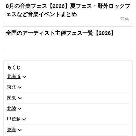
8月の音楽フェス【2026】夏フェス・野外ロックフ
ェスなど音楽イベントまとめ
favorite_border
66
全国のアーティスト主催フェス一覧【2026】
もくじ
expand_more
北海道
expand_more
東北
expand_more
関東
expand_more
北陸
expand_more
甲信越
expand_more
東海