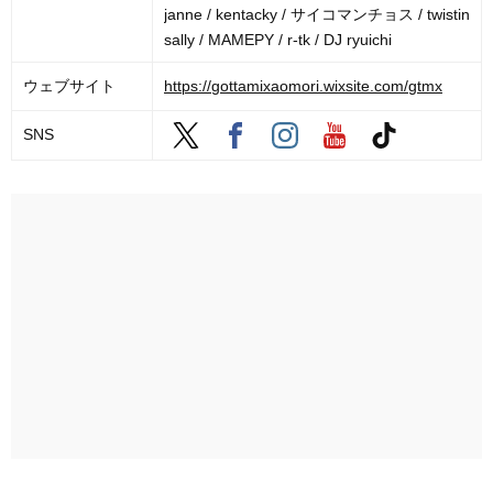
janne / kentacky / サイコマンチョス / twistin
sally / MAMEPY / r-tk / DJ ryuichi
ウェブサイト
https://gottamixaomori.wixsite.com/gtmx
SNS