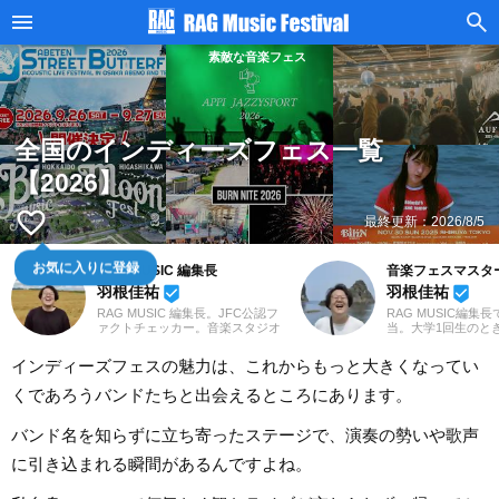
素敵な音楽フェス
全国のインディーズフェス一覧
【2026】
favorite_border
最終更新：
2026/8/5
お気に入りに登録
RAG MUSIC 編集長
音楽フェスマスタ
羽根佳祐
羽根佳祐
beenhere
beenhere
RAG MUSIC 編集長。JFC公認フ
RAG MUSIC編集
ァクトチェッカー。音楽スタジオ
当。大学1回生のと
での勤務や婚礼音響を経験し、
た音楽フェスで「こ
2016年からRAG MUSIC編集部の
こんなに楽しい場所
インディーズフェスの魅力は、これからもっと大きくなってい
一員に。小学校ではマーチング、
とその魅力に取り憑
中学校では吹奏楽でクラリネッ
すてきな音楽フェス
くであろうバンドたちと出会えるところにあります。
ト、高校以降はバンドでドラム
けし、音楽フェスフ
と、さまざまな楽器を経験。各種
べく、日々発信中。
楽曲紹介記事をはじめ、各地の音
バンド名を知らずに立ち寄ったステージで、演奏の勢いや歌声
楽フェスの紹介記事やライブレポ
ートなど、自身の音楽活動やこれ
に引き込まれる瞬間があるんですよね。
までの業務で培った経験を元に
日々記事を制作しています。音楽