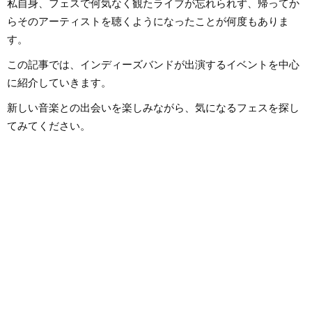
私自身、フェスで何気なく観たライブが忘れられず、帰ってか
は国内外のロックはもちろん、最
近ではJ-POPも広く好んで聴いて
らそのアーティストを聴くようになったことが何度もありま
います。
す。
この記事では、インディーズバンドが出演するイベントを中心
に紹介していきます。
新しい音楽との出会いを楽しみながら、気になるフェスを探し
てみてください。