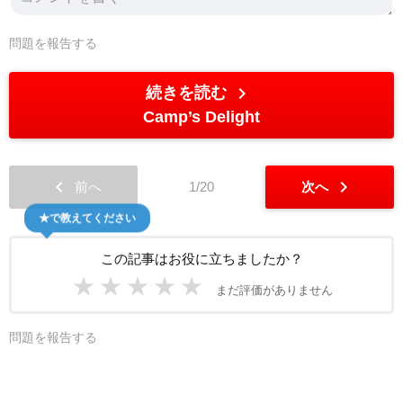
問題を報告する
chevron_right
続きを読む
Camp’s Delight
chevron_left
chevron_right
前へ
1/20
次へ
★で教えてください
この記事はお役に立ちましたか？
★
★
★
★
★
まだ評価がありません
問題を報告する