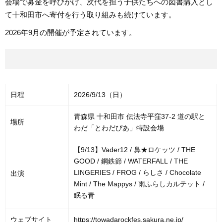
会場で募金を呼びかけ、次代を担う子供たちへの図書購入とし
て十和田市へ寄付を行う取り組みも続けています。
2026年9月の開催が予定されています。
日程
2026/9/13（日）
青森県 十和田市 伝法寺平窪37-2 道の駅と
場所
わだ「とわだぴあ」特設会場
【9/13】Vader12 / 鼻★ロケッツ / THE
GOOD / 鋼鉄節 / WATERFALL / THE
LINGERIES / FROG / らしさ / Chocolate
出演
Mint / The Mappys / 雨ふらしカルテット /
眠る青
ウェブサイト
https://towadarockfes.sakura.ne.jp/