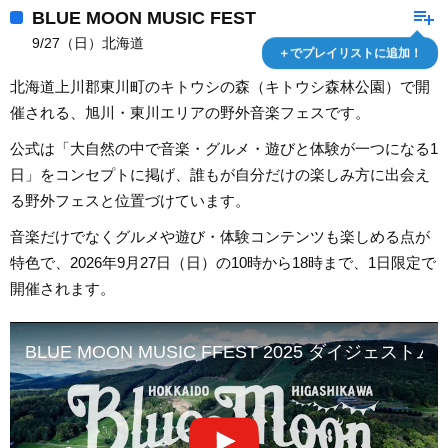
playlist_add
BLUE MOON MUSIC FEST
9/27（日）北海道
＋でプレイリストに追加！
北海道上川郡東川町のキトウシの森（キトウシ森林公園）で開
催される、旭川・東川エリアの野外音楽フェスです。
公式は「大自然の中で音楽・グルメ・遊びと体験が一つになる1
日」をコンセプトに掲げ、誰もが自分だけの楽しみ方に出会え
る野外フェスと位置づけています。
音楽だけでなくグルメや遊び・体験コンテンツも楽しめる点が
特色で、2026年9月27日（日）の10時から18時まで、1日限定で
開催されます。
BLUE MOON MUSIC FFEST 2025 ダイジェスト