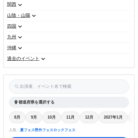
expand_more
関西
expand_more
山陰・山陽
expand_more
四国
expand_more
九州
expand_more
沖縄
expand_more
過去のイベント
search
出演者、イベント名で検索
place
都道府県を選択する
8月
9月
10月
11月
12月
2027年1月
2
人気：
夏フェス
野外フェス
ロックフェス