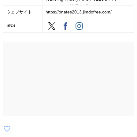
waterweed / WITH US
ウェブサイト
https://onafes2013.jimdofree.com/
SNS
favorite_border