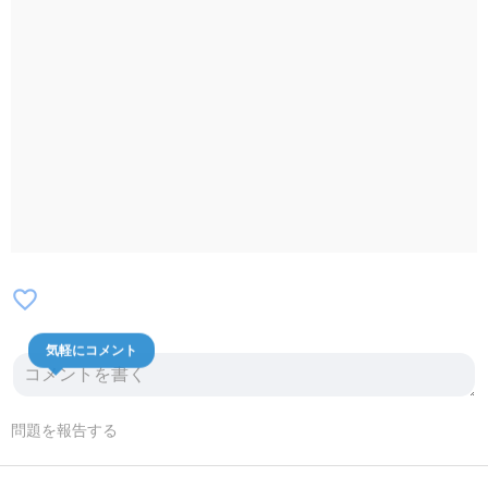
favorite_border
気軽にコメント
問題を報告する