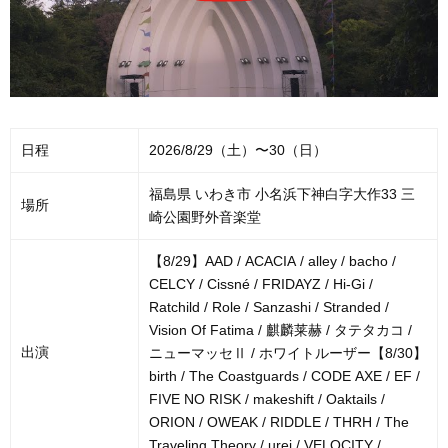
日程
2026/8/29（土）〜30（日）
福島県 いわき市 小名浜下神白字大作33 三
場所
崎公園野外音楽堂
【8/29】AAD / ACACIA / alley / bacho /
CELCY / Cissné / FRIDAYZ / Hi-Gi /
Ratchild / Role / Sanzashi / Stranded /
Vision Of Fatima / 麒麟莱赫 / タテタカコ /
出演
ニューマッセⅡ / ホワイトルーザー【8/30】
birth / The Coastguards / CODE AXE / EF /
FIVE NO RISK / makeshift / Oaktails /
ORION / OWEAK / RIDDLE / THRH / The
Traveling Theory / urei / VELOCITY /