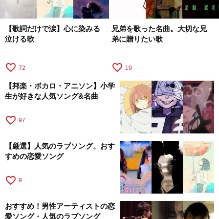
【歌詞だけで涙】心に染みる
兄弟を歌った名曲。大切な兄
泣ける歌
弟に贈りたい歌
favorite_border
favorite_border
72
19
【邦楽・ボカロ・アニソン】小学
生が好きな人気ソング&名曲
favorite_border
97
【厳選】人気のラブソング。おす
すめの恋愛ソング
favorite_border
9
おすすめ！男性アーティストの恋
愛ソング・人気のラブソング