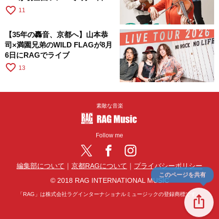
RAGへ
favorite_border
11
【35年の轟音、京都へ】山本恭
司×満園兄弟のWILD FLAGが8月
6日にRAGでライブ
favorite_border
13
素敵な音楽
Follow me
編集部について
｜
京都RAGについて
｜
プライバシーポリシー
このページを共有
© 2018 RAG INTERNATIONAL MUSIC
「RAG」は株式会社ラグインターナショナルミュージックの登録商標です。
ios_share