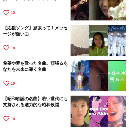
favorite_border
15
【応援ソング】頑張って！メッセ
ージが熱い曲
favorite_border
18
希望や夢を歌った名曲。頑張るあ
なたを未来に導く名曲
favorite_border
19
【昭和歌謡の名曲】若い世代にも
支持される魅力的な昭和歌謡
favorite_border
18