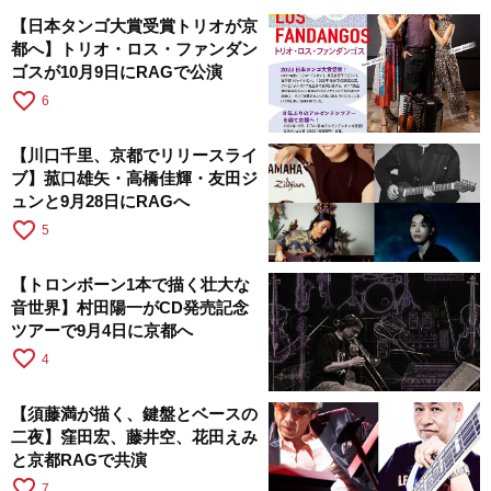
【日本タンゴ大賞受賞トリオが京
都へ】トリオ・ロス・ファンダン
ゴスが10月9日にRAGで公演
favorite_border
6
【川口千里、京都でリリースライ
ブ】菰口雄矢・高橋佳輝・友田ジ
ュンと9月28日にRAGへ
favorite_border
5
【トロンボーン1本で描く壮大な
音世界】村田陽一がCD発売記念
ツアーで9月4日に京都へ
favorite_border
4
【須藤満が描く、鍵盤とベースの
二夜】窪田宏、藤井空、花田えみ
と京都RAGで共演
favorite_border
7