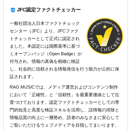
JFC認定ファクトチェッカー
beenhere
一般社団法人日本ファクトチェック
センター（JFC）より、JFCファク
トチェッカーとして正式に認定され
ました。本認定には国際基準に基づ
くオープンバッジ（Open Badge）が
付与され、情報の真偽を精緻に検証
し、社会的に信頼される情報発信を行う能力が公的に保
証されます。
RAG MUSICでは、メディア運営およびコンテンツ制作
において「正確性」と「信頼性」を最重要価値として位
置づけております。認定ファクトチェッカーとしての専
門的知見と高度な検証スキルを活用し、誤情報の排除と
情報品質の向上に一層努め、読者のみなさまに安心して
ご覧いただけるウェブメディアを目指してまいります。