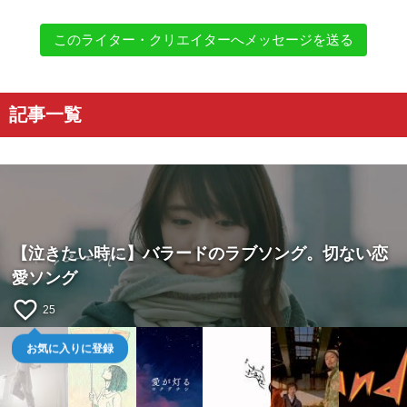
このライター・クリエイターへメッセージを送る
記事一覧
【泣きたい時に】バラードのラブソング。切ない恋
愛ソング
favorite_border
25
お気に入りに登録