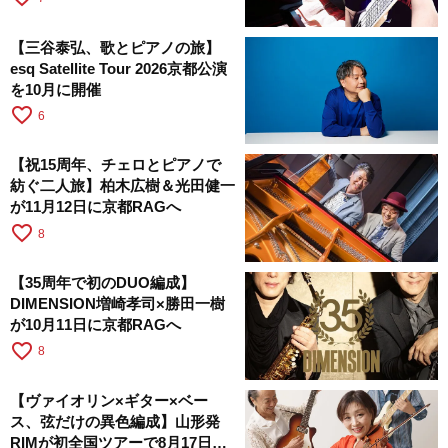
【三谷泰弘、歌とピアノの旅】
esq Satellite Tour 2026京都公演
を10月に開催
favorite_border
6
【祝15周年、チェロとピアノで
紡ぐ二人旅】柏木広樹＆光田健一
が11月12日に京都RAGへ
favorite_border
8
【35周年で初のDUO編成】
DIMENSION増崎孝司×勝田一樹
が10月11日に京都RAGへ
favorite_border
8
【ヴァイオリン×ギター×ベー
ス、弦だけの異色編成】山形発
RIMが初全国ツアーで8月17日に