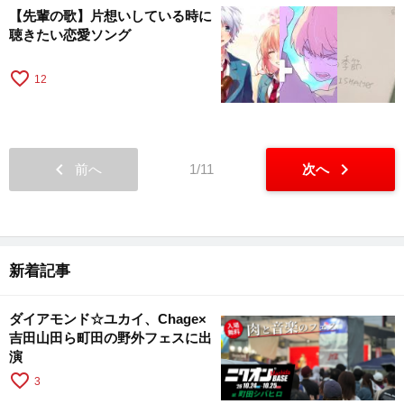
【先輩の歌】片想いしている時に
聴きたい恋愛ソング
favorite_border
12
chevron_left
chevron_right
前へ
1/11
次へ
新着記事
ダイアモンド☆ユカイ、Chage×
吉田山田ら町田の野外フェスに出
演
favorite_border
3