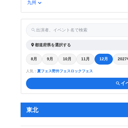
expand_more
九州
search
出演者、イベント名で検索
place
都道府県を選択する
8月
9月
10月
11月
12月
202
人気：
夏フェス
野外フェス
ロックフェス
イ
search
東北