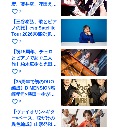
宏、藤井空、花田えみ
と京都RAGで共演
favorite_border
2
【三谷泰弘、歌とピア
ノの旅】esq Satellite
Tour 2026京都公演を
10月に開催
favorite_border
2
【祝15周年、チェロ
とピアノで紡ぐ二人
旅】柏木広樹＆光田健
一が11月12日に京都
favorite_border
5
RAGへ
【35周年で初のDUO
編成】DIMENSION増
崎孝司×勝田一樹が10
月11日に京都RAGへ
favorite_border
5
【ヴァイオリン×ギタ
ー×ベース、弦だけの
異色編成】山形発RIM