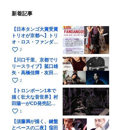
新着記事
【日本タンゴ大賞受賞
トリオが京都へ】トリ
オ・ロス・ファンダン
ゴスが10月9日にRAG
favorite_border
2
で公演
【川口千里、京都でリ
リースライブ】菰口雄
矢・高橋佳輝・友田ジ
ュンと9月28日にRAG
favorite_border
2
へ
【トロンボーン1本で
描く壮大な音世界】村
田陽一がCD発売記念
ツアーで9月4日に京
favorite_border
1
都へ
【須藤満が描く、鍵盤
とベースの二夜】窪田