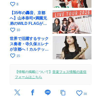
が初全国ツアーで8月
favorite_border
8
17日にRAGへ
【35年の轟音、京都
へ】山本恭司×満園兄
弟のWILD FLAGが8
月6日にRAGでライブ
favorite_border
10
世界で活躍するサック
ス奏者・寺久保エレナ
が京都へ！カルテッ
ト・ツアー京都公演を
favorite_border
15
10月28日に開催
【情報の掲載について】
音楽フェス情報の送信
フォームはこちら
favorite_border
content_copy
38