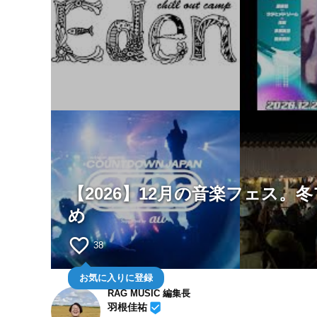
【2026】12月の音楽フェス
め
favorite_border
38
お気に入りに登録
RAG MUSIC 編集長
beenhere
羽根佳祐