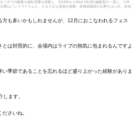
スタジオでの勤務や婚礼音響を経験し、2016年からRAG MUSIC編集部の一員に。小学
校以降はバンドでドラムと、さまざまな楽器を経験。各種楽曲紹介記事をはじめ、各地
楽活動やこれまでの業務で培った経験を元に日々記事を制作しています。音楽は国内外
います。
る方も多いかもしれませんが、12月におこなわれるフェス
さとは対照的に、会場内はライブの熱気に包まれるんですよ
寒い季節であることを忘れるほど盛り上がった経験がありま
介します。
くださいね。