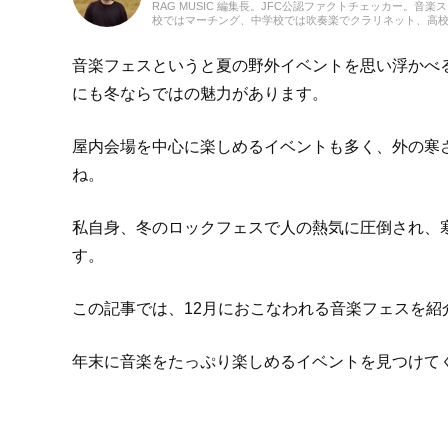
RAG MUSIC 編集長。JFC公認ファクトチェッカー。音楽
校ではマーチング、中学校では吹奏楽でクラリネット、高
の音楽フェスの紹介記事やライブレポートなど、自身の音
のロックはもちろん、最近ではJ-POPも広く好んで聴いて
音楽フェスというと夏の野外イベントを思い浮かべ
にも冬ならではの魅力があります。
屋内会場を中心に楽しめるイベントも多く、外の寒
ね。
私自身、冬のロックフェスで人の熱気に圧倒され、
す。
この記事では、12月におこなわれる音楽フェスを紹
年末に音楽をたっぷり楽しめるイベントを見つけて