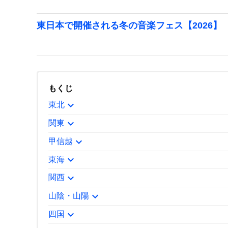
東日本で開催される冬の音楽フェス【2026】
もくじ
expand_more
東北
expand_more
関東
expand_more
甲信越
expand_more
東海
expand_more
関西
expand_more
山陰・山陽
expand_more
四国