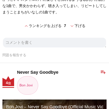
な1曲で、男女かかわらず、聴き入ってしまい、リピートしてし
まうことまちがいなしの1曲です。
expand_less
expand_more
ランキングを上げる
7
下げる
問題を報告する
playlist_add
Never Say Goodbye
4
位
Bon Jovi
Bon Jovi – Never Say Goodbye (Official Music Video