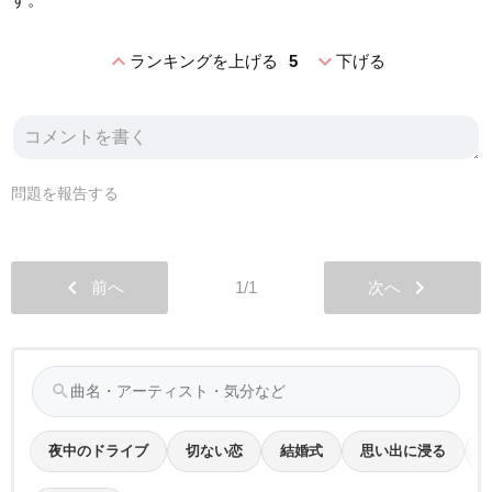
expand_less
expand_more
ランキングを上げる
5
下げる
問題を報告する
chevron_left
chevron_right
前へ
1/1
次へ
search
夜中のドライブ
切ない恋
結婚式
思い出に浸る