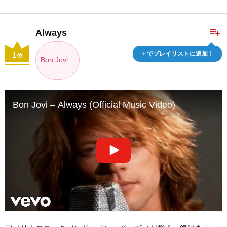
playlist_add
Always
＋でプレイリストに追加！
1
位
Bon Jovi
Bon Jovi – Always (Official Music Video)