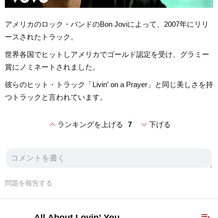
アメリカのロック・バンドのBon Joviによって、2007年にリリ
ースされたトラック。
世界各国でヒットしアメリカでゴールド認定を受け、グラミー
賞にノミネートされました。
彼らのヒット・トラック「Livin’ on a Prayer」と同じ美しさを持
つトラックと言われています。
expand_less
expand_more
ランキングを上げる
7
下げる
問題を報告する
playlist_add
All About Lovin’ You