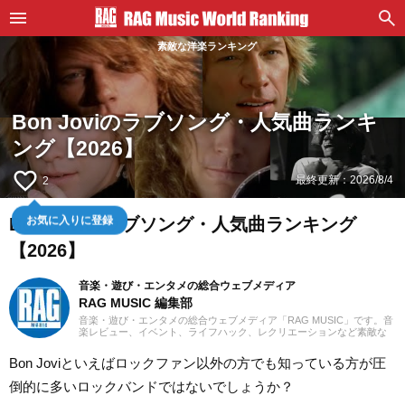
素敵な洋楽ランキング
Bon Joviのラブソング・人気曲ランキ
ング【2026】
favorite_border
最終更新：
2026/8/4
2
Bon Joviのラブソング・人気曲ランキング
お気に入りに登録
【2026】
音楽・遊び・エンタメの総合ウェブメディア
RAG MUSIC 編集部
音楽・遊び・エンタメの総合ウェブメディア「RAG MUSIC」です。音
楽レビュー、イベント、ライフハック、レクリエーションなど素敵な
エンタメ情報をお届けします。
Bon Joviといえばロックファン以外の方でも知っている方が圧
倒的に多いロックバンドではないでしょうか？