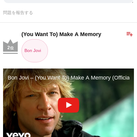
問題を報告する
playlist_add
(You Want To) Make A Memory
2
位
Bon Jovi
Bon Jovi – (You Want To) Make A Memory (Official M