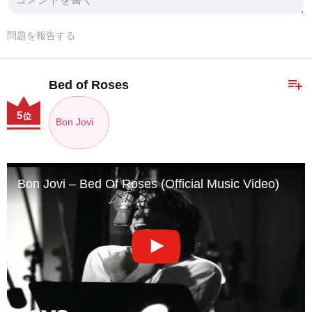
問題を報告する
playlist_add
Bed of Roses
5
位
Bon Jovi
Bon Jovi – Bed Of Roses (Official Music Video)