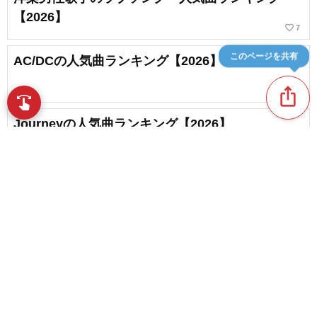
【2026】
favorite_border
7
このページを共有
AC/DCの人気曲ランキング【2026】
ios_share
favorite_border
2
swipe
Journeyの人気曲ランキング【2026】
favorite_border
1
Madonnaのラブソング・人気曲ランキング
【2026】
favorite_border
content_copy
1
Mr.BIGの人気曲ランキング【2026】
play_arrow
favorite_border
3
favorite_border
Bruno Marsの片思いソング・人気曲ランキング