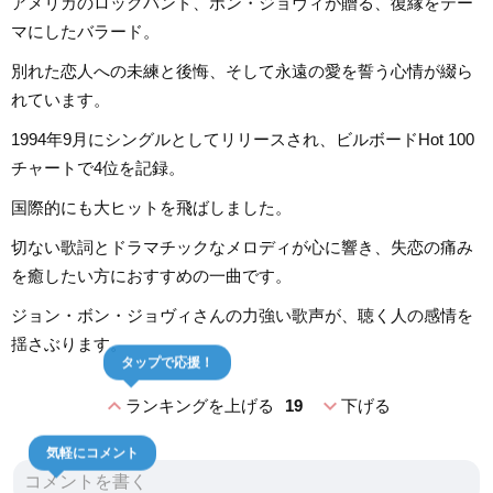
アメリカのロックバンド、ボン・ジョヴィが贈る、復縁をテー
マにしたバラード。
別れた恋人への未練と後悔、そして永遠の愛を誓う心情が綴ら
れています。
1994年9月にシングルとしてリリースされ、ビルボードHot 100
チャートで4位を記録。
国際的にも大ヒットを飛ばしました。
切ない歌詞とドラマチックなメロディが心に響き、失恋の痛み
を癒したい方におすすめの一曲です。
ジョン・ボン・ジョヴィさんの力強い歌声が、聴く人の感情を
揺さぶります。
タップで応援！
expand_less
expand_more
ランキングを上げる
19
下げる
気軽にコメント