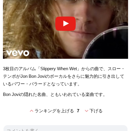
3枚目のアルバム「Slippery When Wet」からの曲で、スロー・
テンポがJon Bon Joviのボーカルをさらに魅力的に引き出して
いるパワー・バラードとなっています。
Bon Joviの隠れた名曲、ともいわれている楽曲です。
expand_less
expand_more
ランキングを上げる
7
下げる