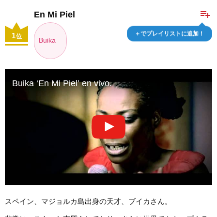
playlist_add
En Mi Piel
＋でプレイリストに追加！
1
位
Buika
Buika ‘En Mi Piel’ en vivo.
スペイン、マジョルカ島出身の天才、ブイカさん。