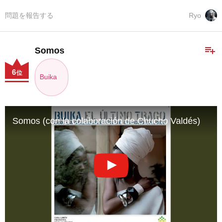
問題を報告する
Ryo
playlist_add
Somos
6
位
Buika
Somos (con la colaboración de Chucho Valdés)