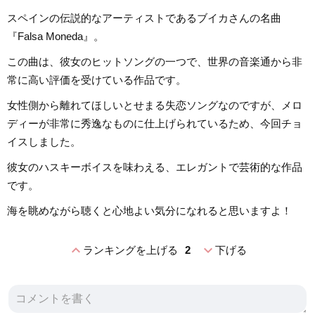
スペインの伝説的なアーティストであるブイカさんの名曲
『Falsa Moneda』。
この曲は、彼女のヒットソングの一つで、世界の音楽通から非
常に高い評価を受けている作品です。
女性側から離れてほしいとせまる失恋ソングなのですが、メロ
ディーが非常に秀逸なものに仕上げられているため、今回チョ
イスしました。
彼女のハスキーボイスを味わえる、エレガントで芸術的な作品
です。
海を眺めながら聴くと心地よい気分になれると思いますよ！
expand_less
expand_more
ランキングを上げる
2
下げる