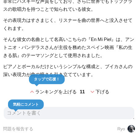
非常にハスキーな声質をしており、さらに世界でもトップクラ
スの歌唱力を持つことで知られている彼女。
その表現力はすさまじく、リスナーを曲の世界へと没入させて
くれます。
そんな彼女の名曲として名高いこちらの『En Mi Piel』は、アン
トニオ・バンデラスさんが主役を務めたスペイン映画『私の生
きる肌』のテーマソングとして使用されました。
ピアノとボーカルだけというシンプルな構成と、ブイカさんの
深い表現力が曲の暗さを引き立てています。
タップで応援！
expand_less
expand_more
ランキングを上げる
11
下げる
気軽にコメント
問題を報告する
Ryo