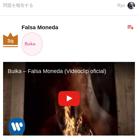
問題を報告する
Ryo
playlist_add
Falsa Moneda
3
位
Buika
Buika – Falsa Moneda (Videoclip oficial)