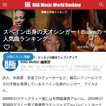
素敵な洋楽ランキング
スペイン出身の天才シンガー！Buikaの
人気曲ランキング
favorite_border
最終更新：
2026/8/4
2
音楽・遊び・エンタメの総合ウェブメディア
お気に入りに登録
RAG MUSIC 編集部
音楽・遊び・エンタメの総合ウェブメディア「RAG MUSIC」です。音
楽レビュー、イベント、ライフハック、レクリエーションなど素敵な
エンタメ情報をお届けします。
詩人、作曲家、音楽プロデューサーなど、幅広いフィールドで
その才能を発揮しているスペイン出身のシンガー、ブイカさ
ん。
2008年のラテングラミー賞には年間最優秀アルバム、2014年の
第56回グラミー賞で最優秀ラテンジャズアルバムにノミネート