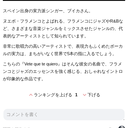
スペイン出身の実力派シンガー、ブイカさん。
ヌエボ・フラメンコとよばれる、フラメンコにジャズやR&Bな
ど、さまざまな音楽ジャンルをミックスさせたジャンルの、代
表的なアーティストとして知られています。
非常に歌唱力の高いアーティストで、表現力もふくめたボーカ
ルの実力は、まちがいなく世界で5本の指に入るでしょう。
こちらの『Vete que te quiero』はそんな彼女の名曲で、フラメ
ンコとジャズのエッセンスを強く感じる、おしゃれなイントロ
が印象的な作品です。
expand_less
expand_more
ランキングを上げる
1
下げる