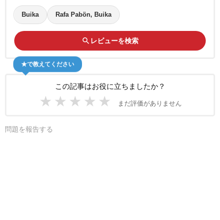
Buika
Rafa Pabön, Buika
search
レビューを検索
★で教えてください
この記事はお役に立ちましたか？
★
★
★
★
★
まだ評価がありません
問題を報告する