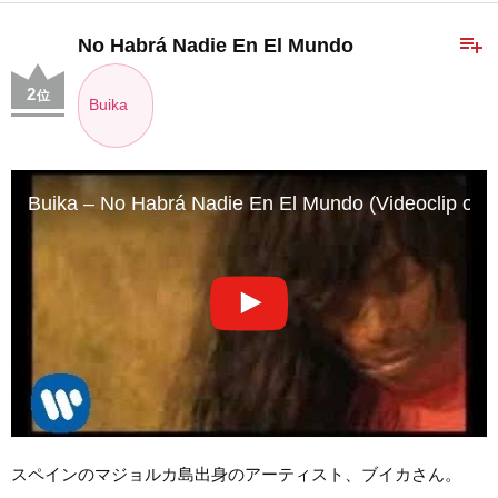
playlist_add
No Habrá Nadie En El Mundo
2
位
Buika
Buika – No Habrá Nadie En El Mundo (Videoclip ofici
スペインのマジョルカ島出身のアーティスト、ブイカさん。