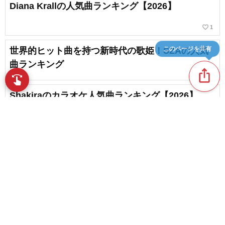
Diana Krallの人気曲ランキング【2026】
favorite_border
1
このページを共有
世界的ヒット曲を持つ新時代の歌姫！SZAの人気
曲ランキング
ios_share
swipe
Shakiraのカラオケ人気曲ランキング【2026】
Astrud Gilbertoの人気曲ランキング【2026】
favorite_border
content_copy
1
情熱の音楽～ラテン音楽を代表するアーティスト
play_arrow
まとめ
favorite_border
17
favorite_border