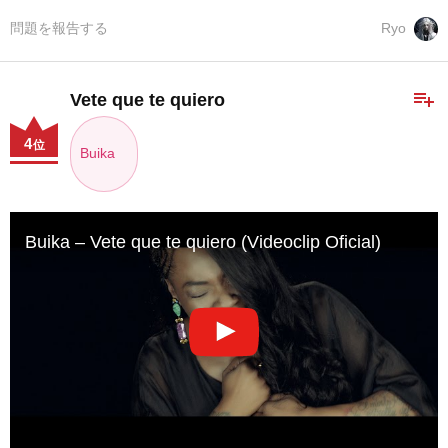
問題を報告する
Ryo
playlist_add
Vete que te quiero
4
位
Buika
Buika – Vete que te quiero (Videoclip Oficial)