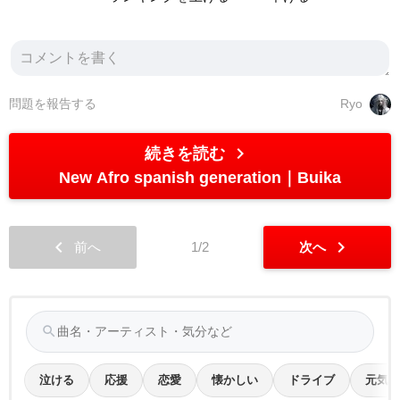
問題を報告する
Ryo
chevron_right
続きを読む
New Afro spanish generation
Buika
chevron_left
chevron_right
前へ
1/2
次へ
search
泣ける
応援
恋愛
懐かしい
ドライブ
元気