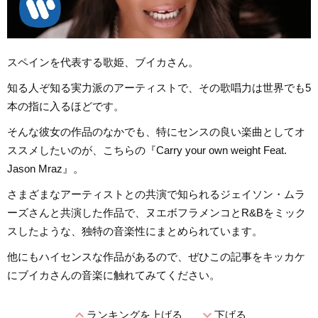
スペインを代表する歌姫、ブイカさん。
知る人ぞ知る実力派のアーティストで、その歌唱力は世界でも5
本の指に入るほどです。
そんな彼女の作品のなかでも、特にセンスの良い楽曲としてオ
ススメしたいのが、こちらの『Carry your own weight Feat.
Jason Mraz』。
さまざまなアーティストとの共演で知られるジェイソン・ムラ
ーズさんと共演した作品で、ヌエボフラメンコとR&Bをミック
スしたような、独特の音楽性にまとめられています。
他にもハイセンスな作品があるので、ぜひこの記事をキッカケ
にブイカさんの音楽に触れてみてください。
expand_less
expand_more
ランキングを上げる
下げる