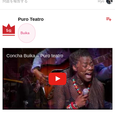
問題を報告する
Ryo
playlist_add
Puro Teatro
5
位
Buika
Concha Buika – Puro teatro