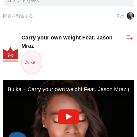
問題を報告する
Ryo
playlist_add
Carry your own weight Feat. Jason
Mraz
7
位
Buika
Buika – Carry your own weight Feat. Jason Mraz (Vide