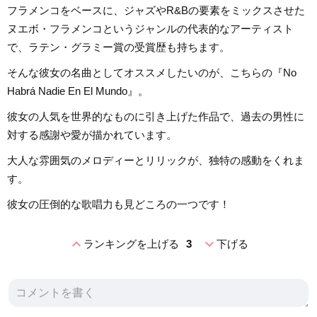
フラメンコをベースに、ジャズやR&Bの要素をミックスさせた
ヌエボ・フラメンコというジャンルの代表的なアーティスト
で、ラテン・グラミー賞の受賞歴も持ちます。
そんな彼女の名曲としてオススメしたいのが、こちらの『No
Habrá Nadie En El Mundo』。
彼女の人気を世界的なものに引き上げた作品で、過去の男性に
対する感謝や愛が描かれています。
大人な雰囲気のメロディーとリリックが、独特の感動をくれま
す。
彼女の圧倒的な歌唱力も見どころの一つです！
expand_less
expand_more
ランキングを上げる
3
下げる