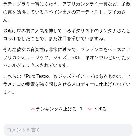
ラテングラミー賞にくわえ、アフリカングラミー賞など、多数
の賞を獲得しているスペイン出身のアーティスト、ブイカさ
ん。
最近は世界的に人気を博しているギタリストのサンタナさんと
コラボをしたことで、また注目を浴びていますね。
そんな彼女の音楽性は非常に独特で、フラメンコをベースにア
フリカンミュージック、ジャズ、R&B、ネオソウルといったジ
ャンルがミックスされています。
こちらの『Puro Teatro』もジャズテイストではあるものの、フ
ラメンコの要素を強く感じさせるメロディーに仕上げられてい
ます。
expand_less
expand_more
ランキングを上げる
1
下げる