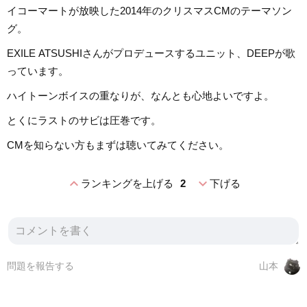
イコーマートが放映した2014年のクリスマスCMのテーマソン
グ。
EXILE ATSUSHIさんがプロデュースするユニット、DEEPが歌
っています。
ハイトーンボイスの重なりが、なんとも心地よいですよ。
とくにラストのサビは圧巻です。
CMを知らない方もまずは聴いてみてください。
expand_less
expand_more
ランキングを上げる
2
下げる
問題を報告する
山本