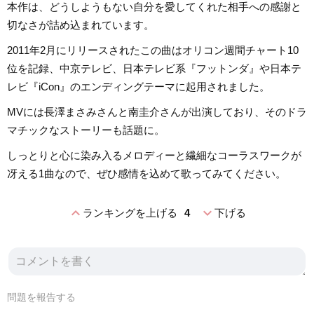
本作は、どうしようもない自分を愛してくれた相手への感謝と
切なさが詰め込まれています。
2011年2月にリリースされたこの曲はオリコン週間チャート10
位を記録、中京テレビ、日本テレビ系『フットンダ』や日本テ
レビ『iCon』のエンディングテーマに起用されました。
MVには長澤まさみさんと南圭介さんが出演しており、そのドラ
マチックなストーリーも話題に。
しっとりと心に染み入るメロディーと繊細なコーラスワークが
冴える1曲なので、ぜひ感情を込めて歌ってみてください。
expand_less
expand_more
ランキングを上げる
4
下げる
問題を報告する