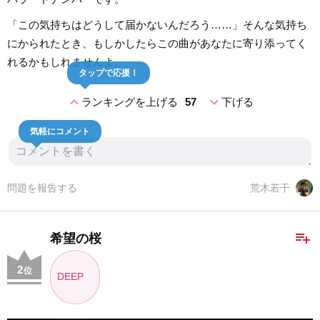
「この気持ちはどうして届かないんだろう……」そんな気持ち
にかられたとき、もしかしたらこの曲があなたに寄り添ってく
れるかもしれませんよ。
タップで応援！
expand_less
expand_more
ランキングを上げる
57
下げる
気軽にコメント
問題を報告する
荒木若干
playlist_add
希望の桜
2
位
DEEP