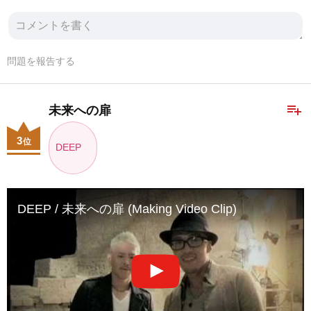
問題を報告する
playlist_add
未来への扉
3
位
DEEP
DEEP / 未来への扉 (Making Video Clip)