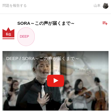
問題を報告する
山本
playlist_add
SORA～この声が届くまで～
6
位
DEEP
DEEP / SORA～この声が届くまで～