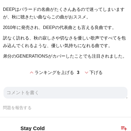
DEEPはバラードの名曲がたくさんあるので迷ってしまいます
が、秋に聴きたい曲ならこの曲がおススメ。
2010年に発売され、DEEPの代表曲とも言える良曲です。
訳なく訪れる、秋の寂しさや切なさを優しい歌声ですべてを包
み込んでくれるような、優しい気持ちになれる曲です。
弟分のGENERATIONSがカバーしたことでも注目されました。
expand_less
expand_more
ランキングを上げる
3
下げる
問題を報告する
playlist_add
Stay Cold