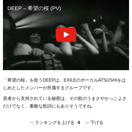
DEEP – 希望の桜 (PV)
「希望の桜」を歌うDEEPは、EXILEのボーカルATSUSHIをは
じめとしたメンバーが所属するグループです。
若者から支持されている秘密は、その歌のうまさやかっこよさ
だけでなく、素敵な歌詞にもありそうですね。
expand_less
expand_more
ランキングを上げる
4
下げる