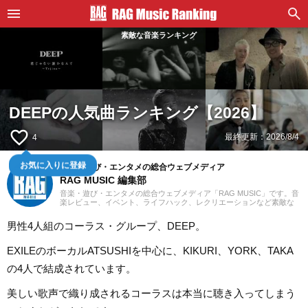
素敵な音楽ランキング
DEEPの人気曲ランキング【2026】
favorite_border
最終更新：
2026/8/4
4
音楽・遊び・エンタメの総合ウェブメディア
お気に入りに登録
RAG MUSIC 編集部
音楽・遊び・エンタメの総合ウェブメディア「RAG MUSIC」です。音
楽レビュー、イベント、ライフハック、レクリエーションなど素敵な
エンタメ情報をお届けします。
男性4人組のコーラス・グループ、DEEP。
EXILEのボーカルATSUSHIを中心に、KIKURI、YORK、TAKA
の4人で結成されています。
美しい歌声で織り成されるコーラスは本当に聴き入ってしまう