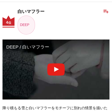
playlist_add
白いマフラー
4
位
DEEP
DEEP / 白いマフラー
降り積もる雪と白いマフラーをモチーフに別れの情景を描いた