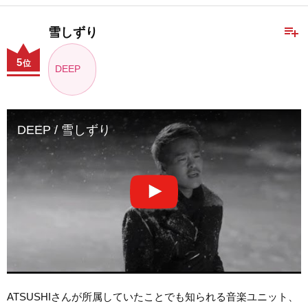
playlist_add
雪しずり
5
位
DEEP
DEEP / 雪しずり
ATSUSHIさんが所属していたことでも知られる音楽ユニット、