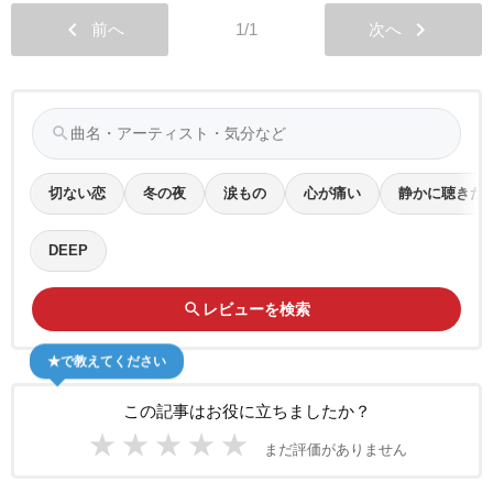
chevron_left
chevron_right
前へ
1/1
次へ
search
切ない恋
冬の夜
涙もの
心が痛い
静かに聴きた
DEEP
search
レビューを検索
★で教えてください
この記事はお役に立ちましたか？
★
★
★
★
★
まだ評価がありません