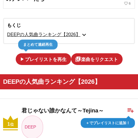
favorite_border
6
もくじ
expand_more
DEEPの人気曲ランキング【2026】
まとめて連続再生
play_arrow
library_music
プレイリストを再生
楽曲をリクエスト
DEEPの人気曲ランキング【2026】
playlist_add
君じゃない誰かなんて～Tejina～
＋でプレイリストに追加！
1
位
DEEP