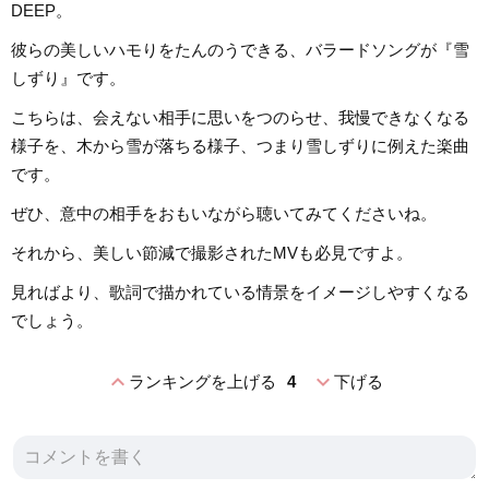
DEEP。
彼らの美しいハモりをたんのうできる、バラードソングが『雪
しずり』です。
こちらは、会えない相手に思いをつのらせ、我慢できなくなる
様子を、木から雪が落ちる様子、つまり雪しずりに例えた楽曲
です。
ぜひ、意中の相手をおもいながら聴いてみてくださいね。
それから、美しい節減で撮影されたMVも必見ですよ。
見ればより、歌詞で描かれている情景をイメージしやすくなる
でしょう。
expand_less
expand_more
ランキングを上げる
4
下げる