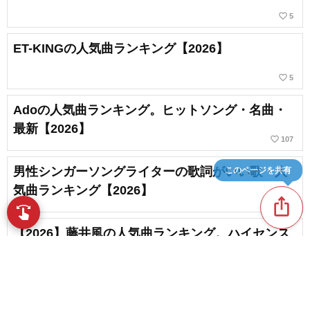
favorite_border
5
ET-KINGの人気曲ランキング【2026】
favorite_border
5
Adoの人気曲ランキング。ヒットソング・名曲・
最新【2026】
favorite_border
107
男性シンガーソングライターの歌詞がいい歌・人
このページを共有
気曲ランキング【2026】
ios_share
swipe
指先で音楽をブラウズ
【2026】藤井風の人気曲ランキング。ハイセンス
な楽曲が魅力！
chat_bubble_outline
favorite_border
1
332
【エネオスのCM曲】人気のCMソング・歴代コマ