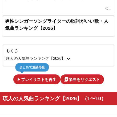
favorite_border
1
男性シンガーソングライターの歌詞がいい歌・人
気曲ランキング【2026】
もくじ
expand_more
瑛人の人気曲ランキング【2026】
まとめて連続再生
play_arrow
library_music
プレイリストを再生
楽曲をリクエスト
瑛人の人気曲ランキング【2026】（1〜10）