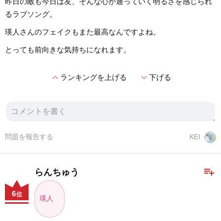
昨日の敵も今日は友、そんな心が通っていく明るさを感じられ
るラブソング。
瑛人さんのフェイクもまた最高なんですよね。
とっても前向きな気持ちになれます。
expand_less
expand_more
ランキングを上げる
下げる
問題を報告する
KEI
playlist_add
らんちゅう
6
位
瑛人