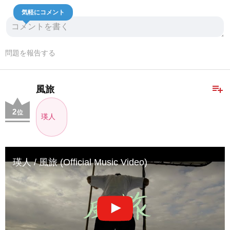
気軽にコメント
問題を報告する
playlist_add
風旅
2
位
瑛人
瑛人 / 風旅 (Official Music Video)