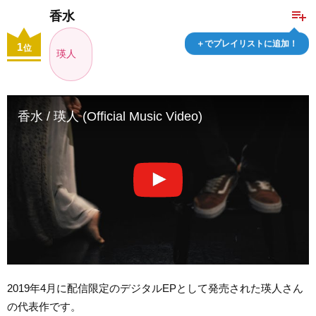
playlist_add
香水
＋でプレイリストに追加！
1
位
瑛人
香水 / 瑛人 (Official Music Video)
2019年4月に配信限定のデジタルEPとして発売された瑛人さん
の代表作です。