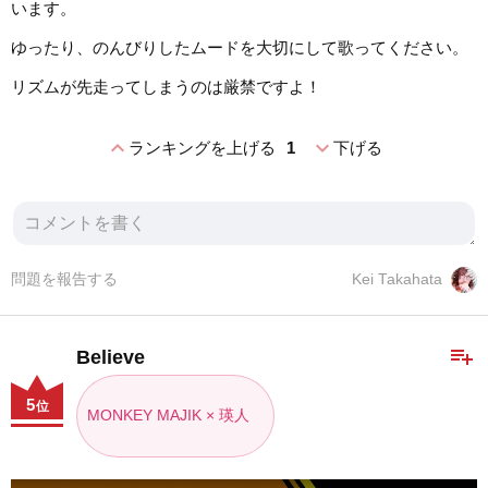
います。
ゆったり、のんびりしたムードを大切にして歌ってください。
リズムが先走ってしまうのは厳禁ですよ！
expand_less
expand_more
ランキングを上げる
1
下げる
問題を報告する
Kei Takahata
playlist_add
Believe
5
位
MONKEY MAJIK × 瑛人