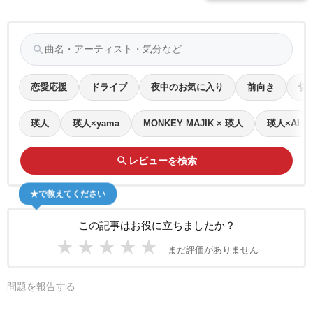
search
恋愛応援
ドライブ
夜中のお気に入り
前向き
切
瑛人
瑛人×yama
MONKEY MAJIK × 瑛人
瑛人×AI
search
レビューを検索
★で教えてください
この記事はお役に立ちましたか？
★
★
★
★
★
まだ評価がありません
問題を報告する