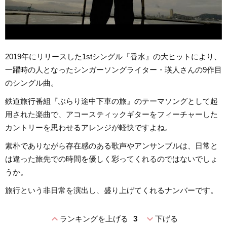
2019年にリリースした1stシングル『香水』の大ヒットにより、
一躍時の人となったシンガーソングライター・瑛人さんの9作目
のシングル曲。
鉄道旅行番組『ぶらり途中下車の旅』のテーマソングとして起
用された楽曲で、アコースティックギターをフィーチャーした
カントリーを思わせるアレンジが軽快ですよね。
素朴でありながら存在感のある歌声やアンサンブルは、日常と
は違った旅先での時間を優しく彩ってくれるのではないでしょ
うか。
旅行という非日常を演出し、盛り上げてくれるナンバーです。
expand_less
expand_more
ランキングを上げる
3
下げる