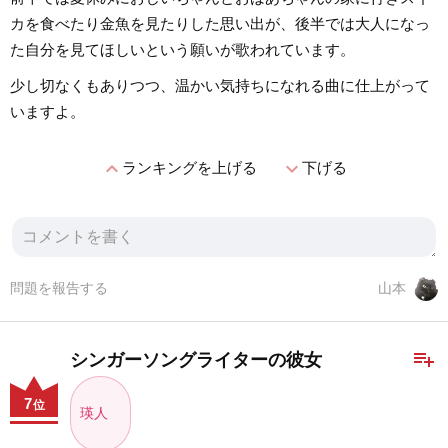
カを食べたり金魚を見たりした思い出が、後半では大人になっ
た自分を見てほしいという願いが歌われています。
少し切なくもありつつ、温かい気持ちになれる曲に仕上がって
いますよ。
expand_less
expand_more
ランキングを上げる
下げる
問題を報告する
山本
playlist_add
シンガーソングライターの彼女
7
位
瑛人