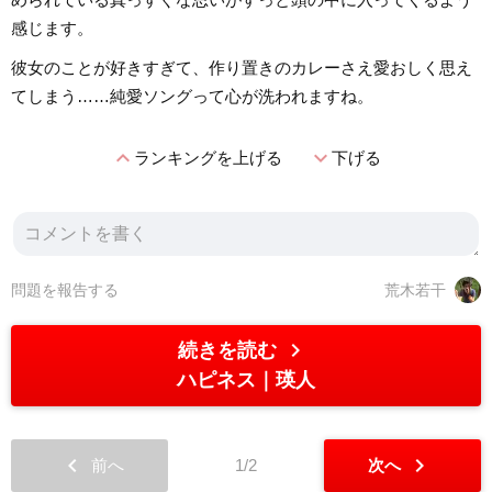
感じます。
彼女のことが好きすぎて、作り置きのカレーさえ愛おしく思え
てしまう……純愛ソングって心が洗われますね。
expand_less
expand_more
ランキングを上げる
下げる
問題を報告する
荒木若干
chevron_right
続きを読む
ハピネス
瑛人
chevron_left
chevron_right
前へ
1/2
次へ