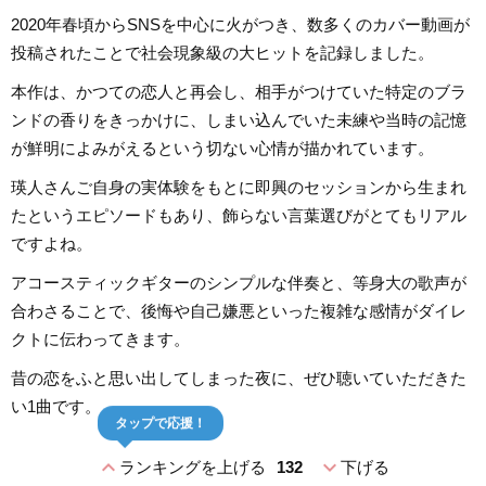
2020年春頃からSNSを中心に火がつき、数多くのカバー動画が
投稿されたことで社会現象級の大ヒットを記録しました。
本作は、かつての恋人と再会し、相手がつけていた特定のブラ
ンドの香りをきっかけに、しまい込んでいた未練や当時の記憶
が鮮明によみがえるという切ない心情が描かれています。
瑛人さんご自身の実体験をもとに即興のセッションから生まれ
たというエピソードもあり、飾らない言葉選びがとてもリアル
ですよね。
アコースティックギターのシンプルな伴奏と、等身大の歌声が
合わさることで、後悔や自己嫌悪といった複雑な感情がダイレ
クトに伝わってきます。
昔の恋をふと思い出してしまった夜に、ぜひ聴いていただきた
い1曲です。
タップで応援！
expand_less
expand_more
ランキングを上げる
132
下げる