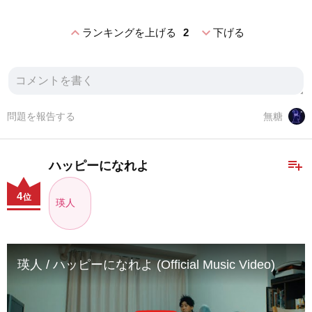
expand_less
expand_more
ランキングを上げる
2
下げる
問題を報告する
無糖
playlist_add
ハッピーになれよ
4
位
瑛人
瑛人 / ハッピーになれよ (Official Music Video)