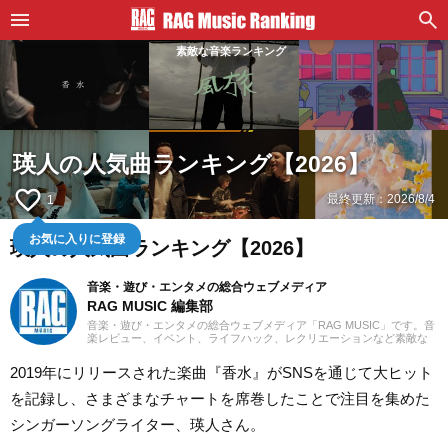
素敵な音楽ランキング
瑛人の人気曲ランキング【2026】
favorite_border
最終更新：
2026/8/4
1
お気に入りに登録
瑛人の人気曲ランキング【2026】
音楽・遊び・エンタメの総合ウェブメディア
RAG MUSIC 編集部
音楽・遊び・エンタメの総合ウェブメディア「RAG MUSIC」です。音
楽レビュー、イベント、ライフハック、レクリエーションなど素敵な
エンタメ情報をお届けします。
2019年にリリースされた楽曲『香水』がSNSを通じて大ヒット
を記録し、さまざまなチャートを席巻したことで注目を集めた
シンガーソングライター、瑛人さん。