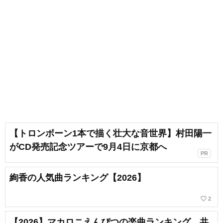
【トロンボーン1本で描く壮大な音世界】村田陽一
がCD発売記念ツアーで9月4日に京都へ
PR
絢香の人気曲ランキング【2026】
favorite_border
2
【2026】マカロニえんぴつの楽曲ランキング。共