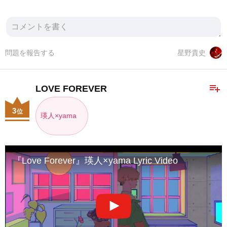
問題を報告する
星野貴史
playlist_add
LOVE FOREVER
3
位
瑛人×yama
『Love Forever』瑛人×yama Lyric Video