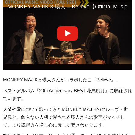
MONKEY MAJIK × 瑛人 – Believe【Official Music V
MONKEY MAJIKと瑛人さんがコラボした曲『Believe』。
ベストアルバム『20th Anniversary BEST 花鳥風月』に収録され
ています。
人情や愛について歌ってきたMONKEY MAJIKのグルーヴ・世
界観と、飾らない人柄で愛される瑛人さんの歌声がマッチし
て、より説得力を増し心に優しく響きわたります。