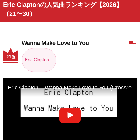
Eric Claptonの人気曲ランキング【2026】
（21〜30）
playlist_add
Wanna Make Love to You
21
位
Eric Clapton
Eric Clapton – Wanna Make Love to You (Crossroad