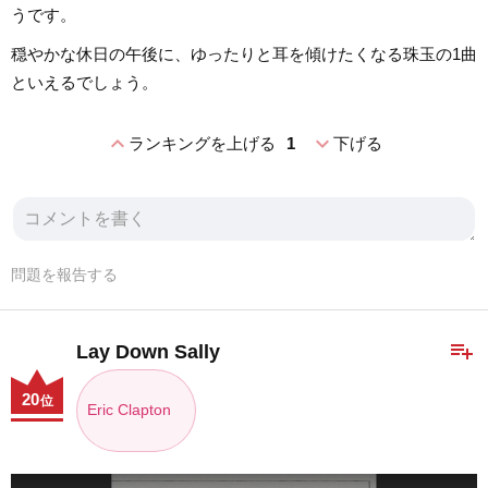
うです。
穏やかな休日の午後に、ゆったりと耳を傾けたくなる珠玉の1曲
といえるでしょう。
expand_less
expand_more
ランキングを上げる
1
下げる
問題を報告する
playlist_add
Lay Down Sally
20
位
Eric Clapton