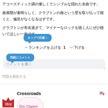
アコースティック調の優しくてシンプルな隠れた名曲です。
曲展開が素晴らしく、クラプトンの曲という壁を取り払って聴
くと、偏見がなくなるはずです。
クラプトンが有名過ぎて、マイナーなロックを聴く人にぜひ聴
いてほしい一曲です。
タップで応援！
expand_less
expand_more
ランキングを上げる
1
下げる
気軽にコメント
問題を報告する
playlist_add
Crossroads
16
位
Eric Clapton