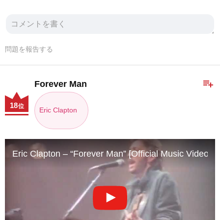
問題を報告する
playlist_add
Forever Man
18
位
Eric Clapton
Eric Clapton – “Forever Man” [Official Music Video]