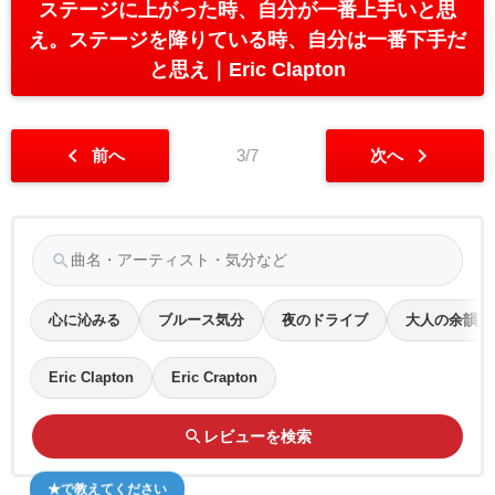
ステージに上がった時、自分が一番上手いと思
え。ステージを降りている時、自分は一番下手だ
と思え
Eric Clapton
chevron_left
chevron_right
前へ
3/7
次へ
search
心に沁みる
ブルース気分
夜のドライブ
大人の余韻
Eric Clapton
Eric Crapton
search
レビューを検索
★で教えてください