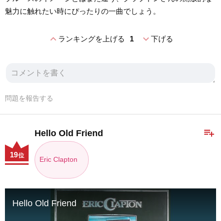
魅力に触れたい時にぴったりの一曲でしょう。
expand_less
expand_more
ランキングを上げる
1
下げる
問題を報告する
playlist_add
Hello Old Friend
19
位
Eric Clapton
Hello Old Friend