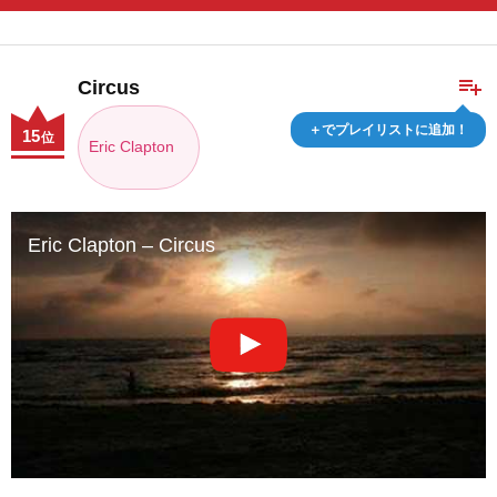
playlist_add
Circus
＋でプレイリストに追加！
15
位
Eric Clapton
Eric Clapton – Circus