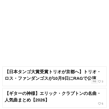
【日本タンゴ大賞受賞トリオが京都へ】トリオ・
ロス・ファンダンゴスが10月9日にRAGで公演
favorite_border
PR
3
【ギターの神様】エリック・クラプトンの名曲・
人気曲まとめ【2026】
favorite_border
5