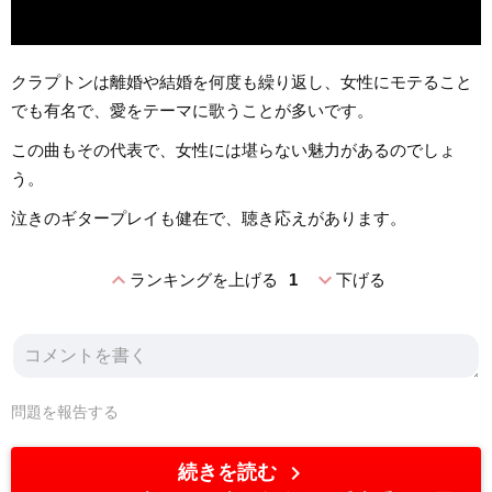
クラプトンは離婚や結婚を何度も繰り返し、女性にモテること
でも有名で、愛をテーマに歌うことが多いです。
この曲もその代表で、女性には堪らない魅力があるのでしょ
う。
泣きのギタープレイも健在で、聴き応えがあります。
expand_less
expand_more
ランキングを上げる
1
下げる
問題を報告する
chevron_right
続きを読む