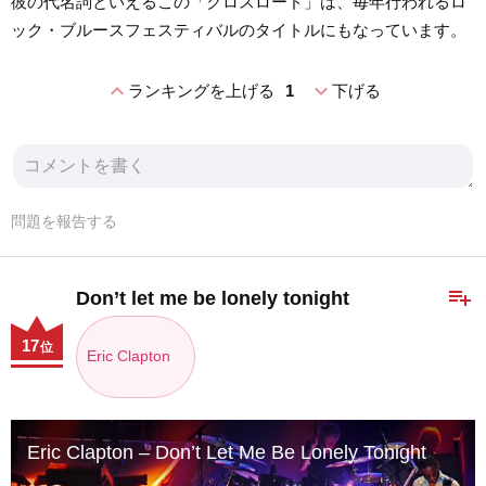
彼の代名詞といえるこの「クロスロード」は、毎年行われるロ
ック・ブルースフェスティバルのタイトルにもなっています。
expand_less
expand_more
ランキングを上げる
1
下げる
問題を報告する
playlist_add
Don’t let me be lonely tonight
17
位
Eric Clapton
Eric Clapton – Don’t Let Me Be Lonely Tonight