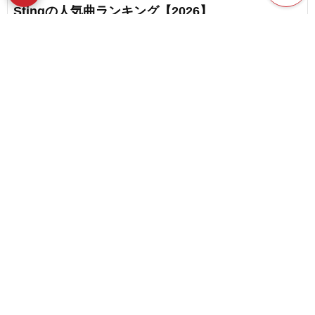
Stingの人気曲ランキング【2026】
favorite_border
12
The Rolling Stonesの人気曲ランキング【2026】
content_copy
生ける伝説！エリック・クラプトンを深く知れる
play_arrow
雑学クイズ！
favorite_border
Ed Sheeranの人気曲ランキング【2026】
favorite_border
5
Paul McCartneyの人気曲ランキング【2026】
favorite_border
3