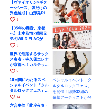
【ヴァイオリン×ギタ
ー×ベース、弦だけの
異色編成】山形発RIM
が初全国ツアーで8月
favorite_border
3
17日にRAGへ
【35年の轟音、京都
へ】山本恭司×満園兄
弟のWILD FLAGが8
月6日にRAGでライブ
favorite_border
3
世界で活躍するサック
ス奏者・寺久保エレナ
が京都へ！カルテッ
ト・ツアー京都公演を
favorite_border
9
10月28日に開催
10日間にわたるスペ
シャルイベント「タル
タルロックフェス」を
開催！総勢32組の豪
favorite_border
14
華アーティストが登場
六合主催「此岸夜奏 -