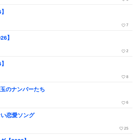
6】
favorite_border
7
26】
favorite_border
2
6】
favorite_border
8
珠玉のナンバーたち
favorite_border
6
ない恋愛ソング
favorite_border
25