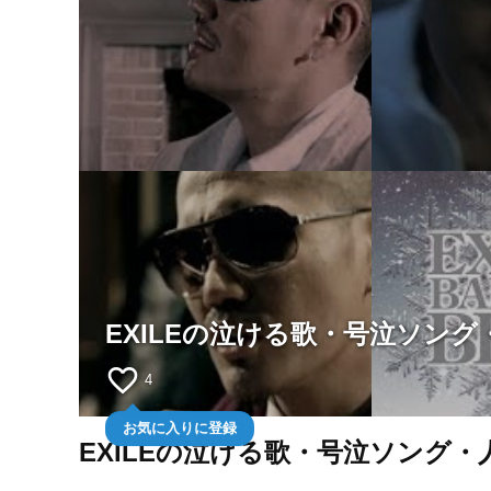
EXILEの泣ける歌・号泣ソング
favorite_border
4
お気に入りに登録
EXILEの泣ける歌・号泣ソング・