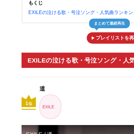
もくじ
EXILEの泣ける歌・号泣ソング・人気曲ランキング
まとめて連続再生
play_arrow
プレイリストを再
EXILEの泣ける歌・号泣ソング・人
道
1
位
EXILE