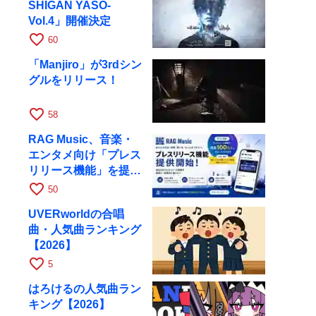
SHIGAN YASO-
Vol.4」開催決定
favorite_border
60
「Manjiro」が3rdシン
グルをリリース！
favorite_border
58
RAG Music、音楽・
エンタメ向け「プレス
リリース機能」を提供
開始
favorite_border
50
UVERworldの合唱
曲・人気曲ランキング
【2026】
favorite_border
5
はろけるの人気曲ラン
キング【2026】