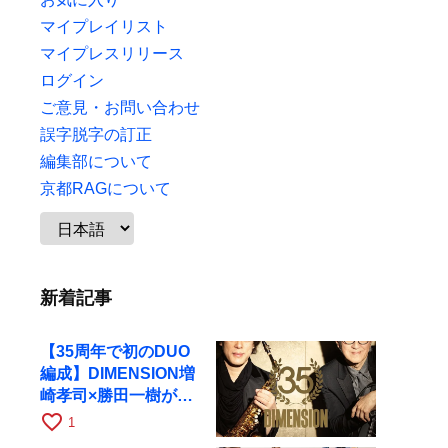
マイプレイリスト
マイプレスリリース
ログイン
ご意見・お問い合わせ
誤字脱字の訂正
編集部について
京都RAGについて
新着記事
【35周年で初のDUO
編成】DIMENSION増
崎孝司×勝田一樹が10
月11日に京都RAGへ
favorite_border
1