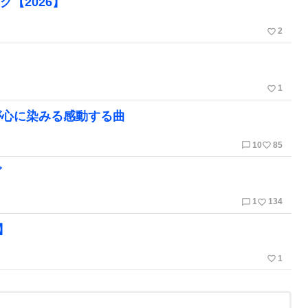
【2026】
favorite_border
2
favorite_border
1
が心に染みる感動する曲
chat_bubble_outline
favorite_border
10
85
グ
chat_bubble_outline
favorite_border
1
134
】
favorite_border
1