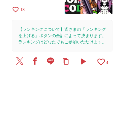
favorite_border
13
【ランキングについて】皆さまの「ランキング
を上げる」ボタンの合計によって決まります。
ランキングはどなたでもご参加いただけます。
play_arrow
favorite_border
content_copy
4