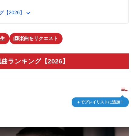
expand_more
【2026】
library_music
生
楽曲をリクエスト
気曲ランキング【2026】
playlist_add
＋でプレイリストに追加！