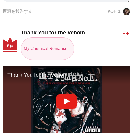
問題を報告する
KOH-1
playlist_add
Thank You for the Venom
6
位
My Chemical Romance
Thank You for the Venom