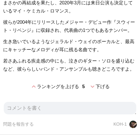
まさかの再結成を果たし、2020年3月には来日公演も決定して
いるマイ・ケミカル・ロマンス。
彼らが2004年にリリースしたメジャー・デビュー作『スウィー
ト・リベンジ』に収録され、代表曲の1つでもあるナンバー。
生き急いでいるようなジェラルド・ウェイのボーカルと、最高
にキャッチーなメロディが耳に残る名曲です。
若さあふれる疾走感の中にも、泣きのギター・ソロを盛り込む
など、彼ららしいバンド・アンサンブルも聴きどころですよ。
expand_less
expand_more
ランキングを上げる
5
下げる
問題を報告する
KOH-1