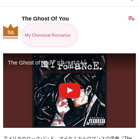
playlist_add
The Ghost Of You
3
位
My Chemical Romance
The Ghost of You
アメリカのロックバンド、マイケミカルロマンスの楽曲『The