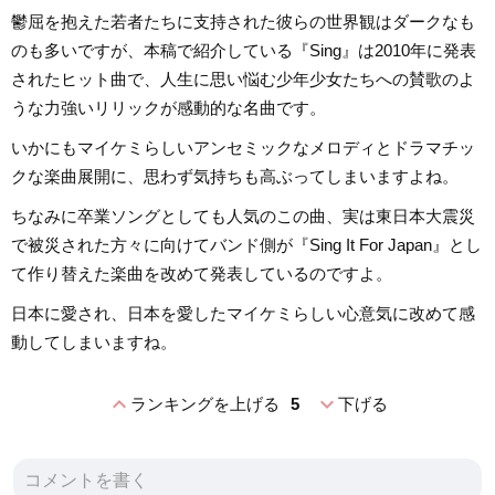
鬱屈を抱えた若者たちに支持された彼らの世界観はダークなも
のも多いですが、本稿で紹介している『Sing』は2010年に発表
されたヒット曲で、人生に思い悩む少年少女たちへの賛歌のよ
うな力強いリリックが感動的な名曲です。
いかにもマイケミらしいアンセミックなメロディとドラマチッ
クな楽曲展開に、思わず気持ちも高ぶってしまいますよね。
ちなみに卒業ソングとしても人気のこの曲、実は東日本大震災
で被災された方々に向けてバンド側が『Sing It For Japan』とし
て作り替えた楽曲を改めて発表しているのですよ。
日本に愛され、日本を愛したマイケミらしい心意気に改めて感
動してしまいますね。
expand_less
expand_more
ランキングを上げる
5
下げる