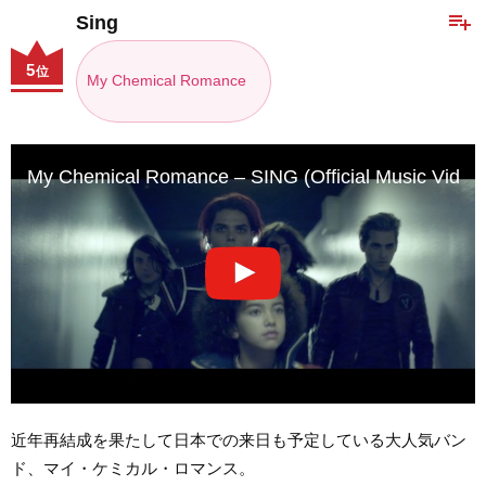
playlist_add
Sing
5
位
My Chemical Romance
My Chemical Romance – SING (Official Music Video)
近年再結成を果たして日本での来日も予定している大人気バン
ド、マイ・ケミカル・ロマンス。