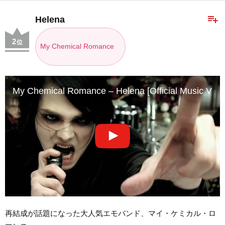
playlist_add
Helena
2
位
My Chemical Romance
My Chemical Romance – Helena [Official Music Vide
再結成が話題になった大人気エモバンド、マイ・ケミカル・ロ