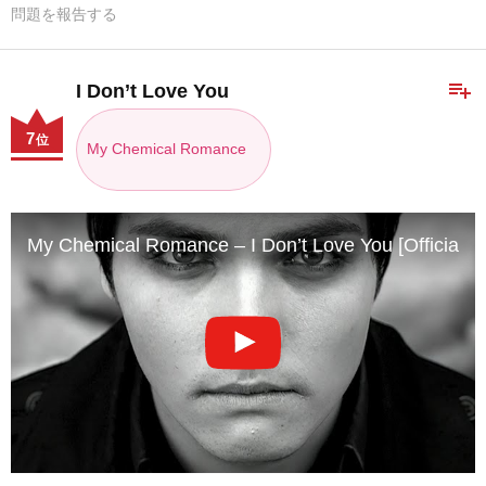
問題を報告する
playlist_add
I Don’t Love You
7
位
My Chemical Romance
My Chemical Romance – I Don’t Love You [Official M