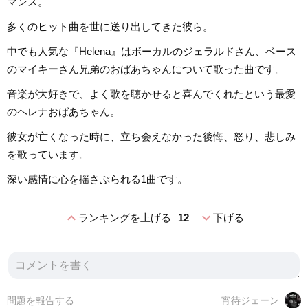
マンス。
多くのヒット曲を世に送り出してきた彼ら。
中でも人気な『Helena』はボーカルのジェラルドさん、ベース
のマイキーさん兄弟のおばあちゃんについて歌った曲です。
音楽が大好きで、よく歌を聴かせると喜んでくれたという最愛
のヘレナおばあちゃん。
彼女が亡くなった時に、立ち会えなかった後悔、怒り、悲しみ
を歌っています。
深い感情に心を揺さぶられる1曲です。
expand_less
expand_more
ランキングを上げる
12
下げる
問題を報告する
宵待ジェーン