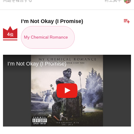
問題を報告する
村上真平
playlist_add
I’m Not Okay (I Promise)
4
位
My Chemical Romance
I’m Not Okay (I Promise)