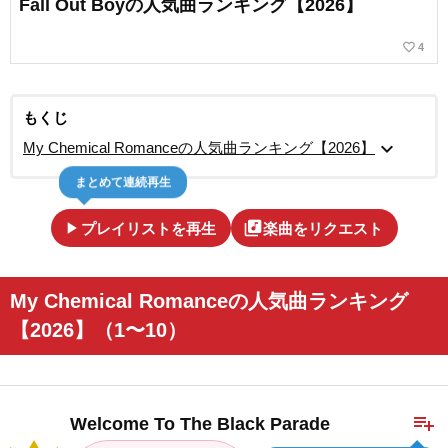
Fall Out Boyの人気曲ランキング【2026】
favorite_border
4
もくじ
expand_more
My Chemical Romanceの人気曲ランキング【2026】
まとめて連続再生
play_arrow
library_music
プレイリストを再生
楽曲をリクエスト
My Chemical Romanceの人気曲ランキング
【2026】（1〜10）
playlist_add
Welcome To The Black Parade