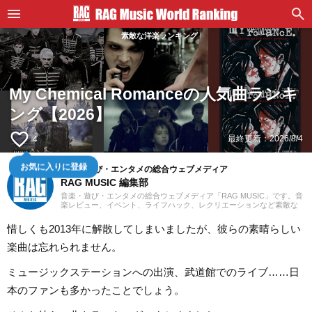
素敵な洋楽ランキング
My Chemical Romanceの人気曲ランキ
ング【2026】
favorite_border
最終更新：
2026/8/4
4
音楽・遊び・エンタメの総合ウェブメディア
お気に入りに登録
RAG MUSIC 編集部
音楽・遊び・エンタメの総合ウェブメディア「RAG MUSIC」です。音
楽レビュー、イベント、ライフハック、レクリエーションなど素敵な
エンタメ情報をお届けします。
惜しくも2013年に解散してしまいましたが、彼らの素晴らしい
楽曲は忘れられません。
ミュージックステーションへの出演、武道館でのライブ……日
本のファンも多かったことでしょう。