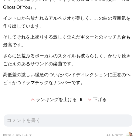
Ghost Of You』。
イントロから放たれるアルペジオが美しく、この曲の雰囲気を
作り出しています。
そしてそれを上塗りする激しく歪んだギターとのマッチ具合も
最高です。
さらには荒ぶるボーカルのスタイルも彼ららしく、かなり聴き
ごたえのあるサウンドの楽曲です。
高低差の激しい緩急のついたバンドディレクションに圧巻のヘ
ビィかつドラマチックなナンバーです。
expand_less
expand_more
ランキングを上げる
6
下げる