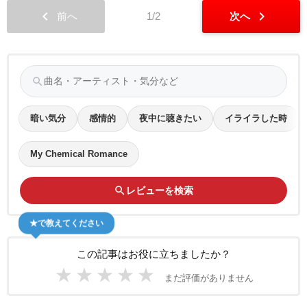
chevron_left
chevron_right
前へ
1/2
次へ
search
暗い気分
感情的
夜中に聴きたい
イライラした時
My Chemical Romance
search
レビューを検索
★で教えてください
この記事はお役に立ちましたか？
★
★
★
★
★
まだ評価がありません