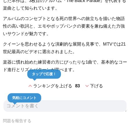
した本作は、3枚目のアルバム『The Black Parade』を代表する
楽曲として知られています。
アルバムのコンセプトとなる死の世界への旅立ちを描いた物語
性の高い歌詞と、エモやポップパンクの要素を兼ね備えた力強
いサウンドが魅力です。
クイーンを思わせるような演劇的な展開も見事で、MTVでは21
世紀最高のビデオに選出されました。
楽器に慣れ始めた練習者の方にぴったりな1曲で、基本的なコー
ド進行とリズムパターンが学べます。
タップで応援！
expand_less
expand_more
ランキングを上げる
83
下げる
気軽にコメント
問題を報告する