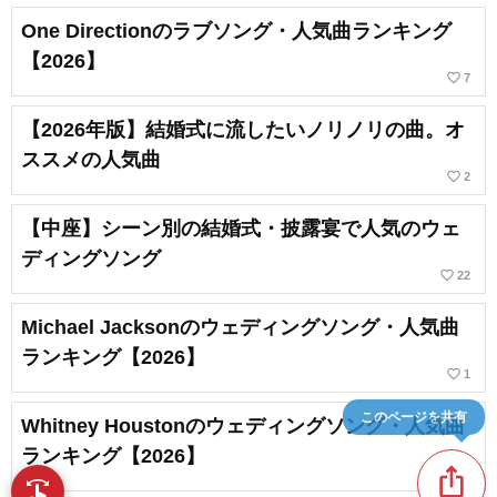
One Directionのラブソング・人気曲ランキング
【2026】
favorite_border
7
【2026年版】結婚式に流したいノリノリの曲。オ
ススメの人気曲
favorite_border
2
【中座】シーン別の結婚式・披露宴で人気のウェ
ディングソング
favorite_border
22
Michael Jacksonのウェディングソング・人気曲
ランキング【2026】
favorite_border
1
Whitney Houstonのウェディングソング・人気曲
このページを共有
ランキング【2026】
ios_share
swipe