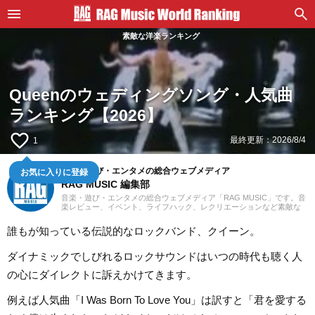
素敵な洋楽ランキング
Queenのウェディングソング・人気曲
ランキング【2026】
favorite_border
最終更新：
2026/8/4
1
お気に入りに登録
音楽・遊び・エンタメの総合ウェブメディア
RAG MUSIC 編集部
音楽・遊び・エンタメの総合ウェブメディア「RAG MUSIC」です。音
楽レビュー、イベント、ライフハック、レクリエーションなど素敵な
エンタメ情報をお届けします。
誰もが知っている伝説的なロックバンド、クイーン。
ダイナミックでしびれるロックサウンドはいつの時代も聴く人
の心にダイレクトに訴えかけてきます。
例えば人気曲「I Was Born To Love You」は訳すと「君を愛する