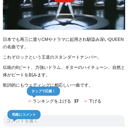
日本でも再三に渡りCMやドラマに起用され馴染み深いQUEEN
の名曲です。
これぞロックという王道のスタンダートナンバー。
伝統の8ビート、力強いドラム、ギターのハイチューン、自然と
体がビートを刻みます。
歌詞的にもウェディングに相応しい一曲です。
タップで応援！
expand_less
expand_more
ランキングを上げる
37
下げる
気軽にコメント