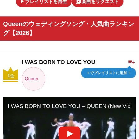
play_arrow
library_music
プレイリストを再生
楽曲をリクエスト
Queenのウェディングソング・人気曲ランキン
グ【2026】
playlist_add
I WAS BORN TO LOVE YOU
＋でプレイリストに追加！
1
位
Queen
I WAS BORN TO LOVE YOU – QUEEN (New Video)