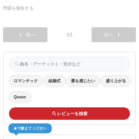
問題を報告する
chevron_left
chevron_right
前へ
1/1
次へ
search
ロマンチック
結婚式
愛を感じたい
盛り上がる
Queen
search
レビューを検索
★で教えてください