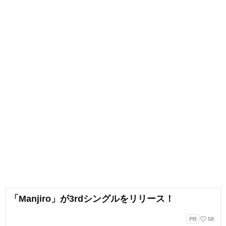
「Manjiro」が3rdシングルをリリース！
favorite_border
PR
58