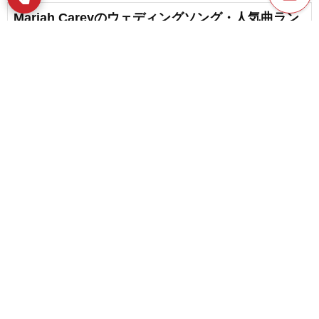
Mariah Careyのウェディングソング・人気曲ラン
キング【2026】
Queenのカラオケ人気曲ランキング【2026】
favorite_border
content_copy
1
Queenの卒業ソング・入学ソング・人気曲ランキ
play_arrow
ング【2026】
favorite_border
4
favorite_border
QueenのCMソング・人気曲ランキング【2026】
favorite_border
19
【2026】結婚式におすすめ！洋楽女性アーティス
トの名曲まとめ
favorite_border
2