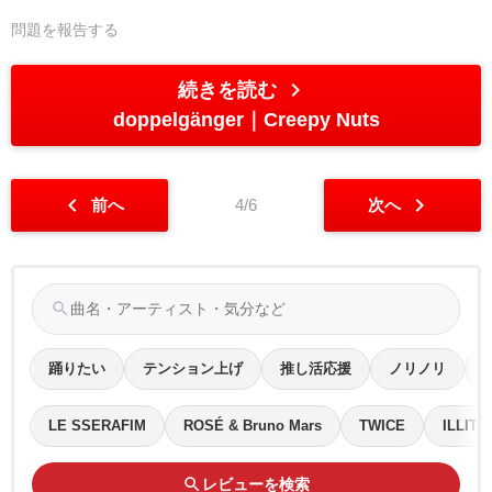
問題を報告する
chevron_right
続きを読む
doppelgänger
Creepy Nuts
chevron_left
chevron_right
前へ
4/6
次へ
search
踊りたい
テンション上げ
推し活応援
ノリノリ
LE SSERAFIM
ROSÉ & Bruno Mars
TWICE
ILLIT
search
レビューを検索