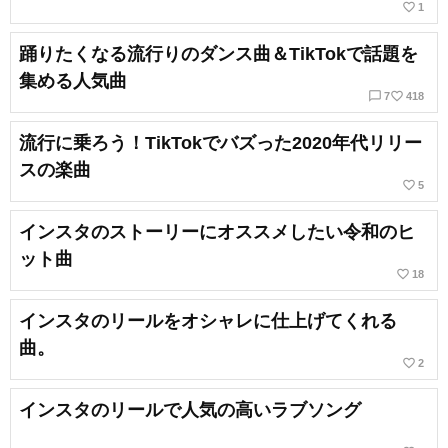
favorite_border
1
踊りたくなる流行りのダンス曲＆TikTokで話題を
集める人気曲
chat_bubble_outline
favorite_border
7
418
流行に乗ろう！TikTokでバズった2020年代リリー
スの楽曲
favorite_border
5
インスタのストーリーにオススメしたい令和のヒ
ット曲
favorite_border
18
インスタのリールをオシャレに仕上げてくれる
曲。
favorite_border
2
インスタのリールで人気の高いラブソング