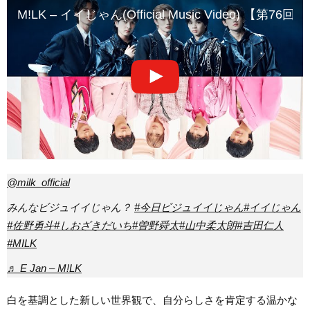
M!LK – イイじゃん(Official Music Video) 【
@milk_official
みんなビジュイイじゃん？
#今日ビジュイイじゃん
#イイじゃん
#佐野勇斗
#しおざきだいち
#曽野舜太
#山中柔太朗
#吉田仁人
#MILK
♬ E Jan – M!LK
白を基調とした新しい世界観で、自分らしさを肯定する温かな