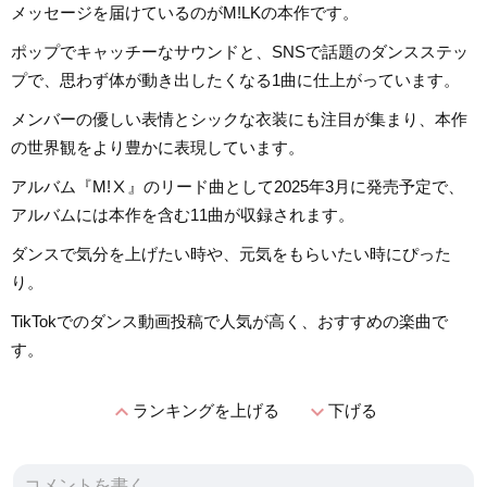
メッセージを届けているのがM!LKの本作です。
ポップでキャッチーなサウンドと、SNSで話題のダンスステッ
プで、思わず体が動き出したくなる1曲に仕上がっています。
メンバーの優しい表情とシックな衣装にも注目が集まり、本作
の世界観をより豊かに表現しています。
アルバム『M!Ⅹ』のリード曲として2025年3月に発売予定で、
アルバムには本作を含む11曲が収録されます。
ダンスで気分を上げたい時や、元気をもらいたい時にぴった
り。
TikTokでのダンス動画投稿で人気が高く、おすすめの楽曲で
す。
expand_less
expand_more
ランキングを上げる
下げる