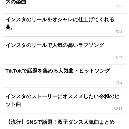
スの楽曲
favorite_border
5
インスタのリールをオシャレに仕上げてくれる
曲。
favorite_border
2
インスタのリールで人気の高いラブソング
favorite_border
7
TikTokで話題を集める人気曲・ヒットソング
favorite_border
4
インスタのストーリーにオススメしたい令和のヒ
ット曲
favorite_border
18
【流行】SNSで話題！双子ダンス人気曲まとめ