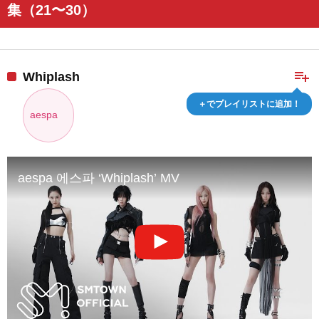
集（21〜30）
playlist_add
Whiplash
＋でプレイリストに追加！
aespa
aespa 에스파 ‘Whiplash’ MV