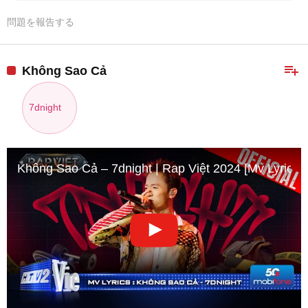
問題を報告する
playlist_add
Không Sao Cả
7dnight
Không Sao Cả – 7dnight | Rap Việt 2024 [Mv Lyrics]