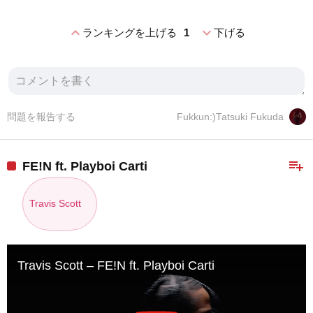
expand_less
expand_more
ランキングを上げる
1
下げる
問題を報告する
Fukkun:)Tatsuki Fukuda
playlist_add
FE!N ft. Playboi Carti
Travis Scott
Travis Scott – FE!N ft. Playboi Carti