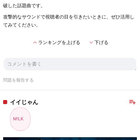
破した話題曲です。
攻撃的なサウンドで視聴者の目を引きたいときに、ぜひ活用し
てみてください。
expand_less
expand_more
ランキングを上げる
下げる
問題を報告する
playlist_add
イイじゃん
M!LK