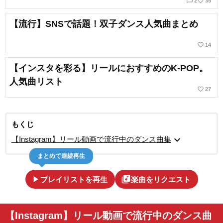
chat_bubble_outline
favorite_border
2
35
【流行】SNSで話題！双子ダンス人気曲まとめ
favorite_border
14
【インスタを彩る】リールにおすすめのK-POP。
人気曲リスト
favorite_border
27
もくじ
expand_more
【Instagram】リール動画で流行中のダンス曲集
まとめて連続再生
play_arrow
library_music
プレイリストを再生
楽曲をリクエスト
【Instagram】リール動画で流行中のダンス曲