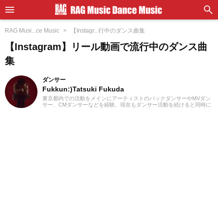
RAG Musi...ce Music
【Instagr...行中のダンス曲集
【Instagram】リール動画で流行中のダンス曲
集
ダンサー
Fukkun:)Tatsuki Fukuda
東京都内での活動をメインにアーティストのバックダンサーやMVダン
サー、CMダンサーなどを経験。現在もダンサー活動を続けると同時に
記事制作にも携わっています。中学時代にマイケル・ジャクソンを知
ったのをキッカケに、高校2年生からダンス活動を始める。ダンスを始
めてから今まで聴いていたJ-POPや邦楽ロック以外にも洋楽のR&Bや
ラップ、オルタナティブ系の音楽まで、主にダンスで使用される曲も
聴き始める。小学生の頃は3年間合唱団に所属し、歌うことが好きなの
で趣味でカラオケにもよく行きます！現在では邦楽ロックやラップ、
さらにはK-POPまで幅広くの音楽を好んで聴きます。