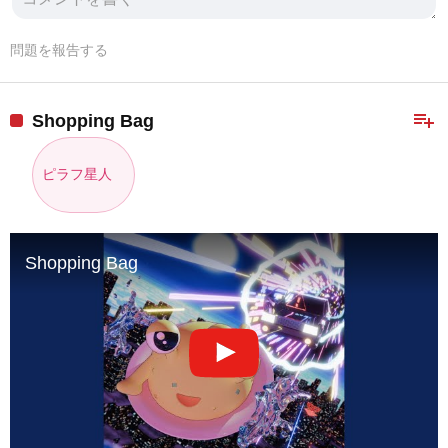
問題を報告する
playlist_add
Shopping Bag
ピラフ星人
Shopping Bag