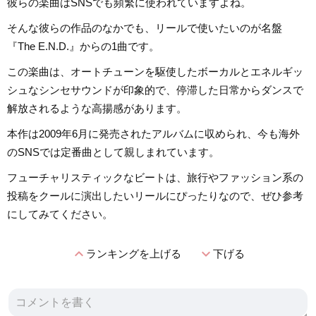
彼らの楽曲はSNSでも頻繁に使われていますよね。
そんな彼らの作品のなかでも、リールで使いたいのが名盤
『The E.N.D.』からの1曲です。
この楽曲は、オートチューンを駆使したボーカルとエネルギッ
シュなシンセサウンドが印象的で、停滞した日常からダンスで
解放されるような高揚感があります。
本作は2009年6月に発売されたアルバムに収められ、今も海外
のSNSでは定番曲として親しまれています。
フューチャリスティックなビートは、旅行やファッション系の
投稿をクールに演出したいリールにぴったりなので、ぜひ参考
にしてみてください。
expand_less
expand_more
ランキングを上げる
下げる