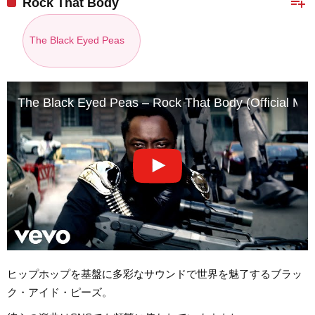
playlist_add
Rock That Body
The Black Eyed Peas
The Black Eyed Peas – Rock That Body (Official Mus
ヒップホップを基盤に多彩なサウンドで世界を魅了するブラッ
ク・アイド・ピーズ。