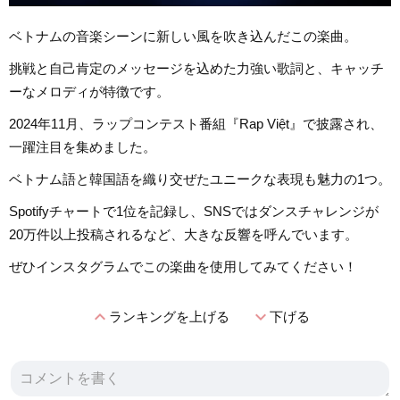
ベトナムの音楽シーンに新しい風を吹き込んだこの楽曲。
挑戦と自己肯定のメッセージを込めた力強い歌詞と、キャッチ
ーなメロディが特徴です。
2024年11月、ラップコンテスト番組『Rap Việt』で披露され、
一躍注目を集めました。
ベトナム語と韓国語を織り交ぜたユニークな表現も魅力の1つ。
Spotifyチャートで1位を記録し、SNSではダンスチャレンジが
20万件以上投稿されるなど、大きな反響を呼んでいます。
ぜひインスタグラムでこの楽曲を使用してみてください！
expand_less
expand_more
ランキングを上げる
下げる