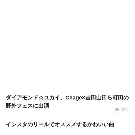
ダイアモンド☆ユカイ、Chage×吉田山田ら町田の
野外フェスに出演
favorite_border
PR
1
インスタのリールでオススメするかわいい曲