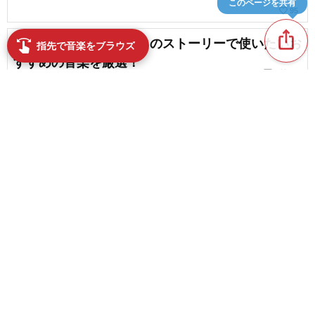
このページを共有
favorite_border
95
ios_share
【Instagram】インスタのストーリーで使いたいお
swipe
指先で音楽をブラウズ
すすめの音楽を厳選！
chat_bubble_outline
favorite_border
2
35
【Instagram】リールにおすすめしたい令和リリー
スの楽曲
favorite_border
1
content_copy
インスタのリールのBGMにオススメしたい切ない
曲
play_arrow
favorite_border
9
ねぇねぇ知ってる？【Tik Tok】最新の人気曲まと
favorite_border
め
favorite_border
6
【Instagram】リールで使える定番＆人気のおすす
め音楽