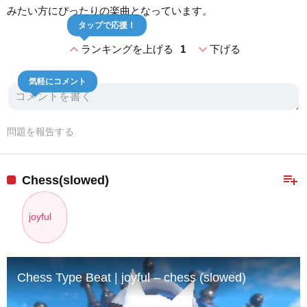
みたい方にぴったりの楽曲となっています。
タップで応援！
expand_less
expand_more
ランキングを上げる
1
下げる
気軽にコメント
問題を報告する
playlist_add
Chess(slowed)
joyful
Chess Type Beat | joyful – chess (slowed)