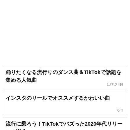
踊りたくなる流行りのダンス曲＆TikTokで話題を
集める人気曲
chat_bubble_outline
favorite_border
7
418
インスタのリールでオススメするかわいい曲
favorite_border
1
流行に乗ろう！TikTokでバズった2020年代リリー