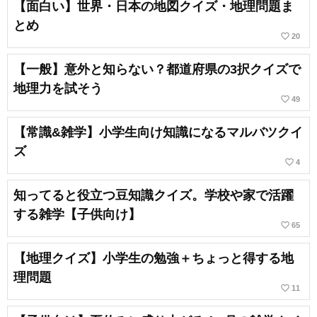
【面白い】世界・日本の地図クイズ・地理問題ま
とめ
favorite_border
20
【一般】意外と知らない？都道府県の3択クイズで
地理力を試そう
favorite_border
49
【常識&雑学】小学生向け知識になるマルバツクイ
ズ
favorite_border
4
知ってると役立つ豆知識クイズ。学校や家で活躍
する雑学【子供向け】
favorite_border
65
【地理クイズ】小学生の勉強＋ちょっと得する地
理問題
favorite_border
11