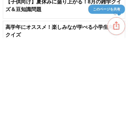
【子供向け】夏休みに盛り上がる！8月の雑学クイ
ズ＆豆知識問題
このページを共有
favorite_border
21
ios_share
高学年にオススメ！楽しみなが学べる小学生向け
クイズ
favorite_border
31
【小学生向け】東京都のご当地クイズまとめ
favorite_border
14
content_copy
【小学生向け】大阪府のご当地クイズまとめ
favorite_border
favorite_border
16
【小学生向け】国名の漢字表記クイズ。サッと楽
しめるクイズ
favorite_border
18