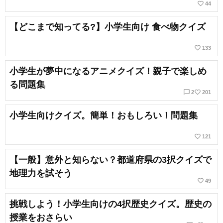
favorite_border
44
【どこまで知ってる?】小学生向け 食べ物クイズ
favorite_border
133
小学生が夢中になるアニメクイズ！親子で楽しめ
る問題集
chat_bubble_outline
favorite_border
2
201
小学生向けクイズ。簡単！おもしろい！問題集
favorite_border
121
【一般】意外と知らない？都道府県の3択クイズで
地理力を試そう
favorite_border
49
挑戦しよう！小学生向けの4択歴史クイズ。歴史の
授業をおさらい