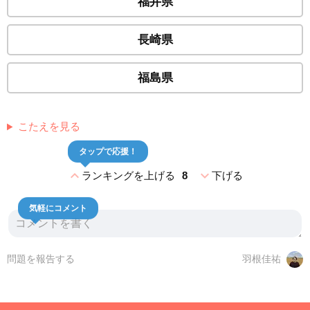
福井県
長崎県
福島県
こたえを見る
タップで応援！
expand_less
expand_more
ランキングを上げる
8
下げる
気軽にコメント
問題を報告する
羽根佳祐