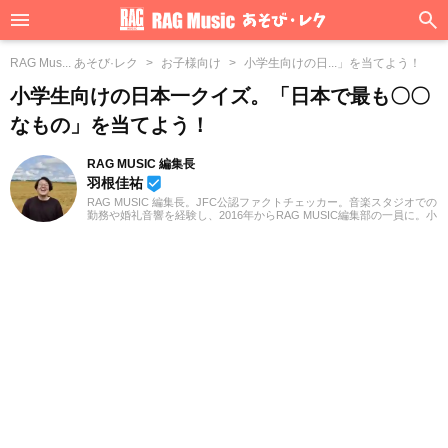
RAG Mus... あそび·レク
お子様向け
小学生向けの日...」を当てよう！
小学生向けの日本一クイズ。「日本で最も〇〇
なもの」を当てよう！
RAG MUSIC 編集長
羽根佳祐
beenhere
RAG MUSIC 編集長。JFC公認ファクトチェッカー。音楽スタジオでの
勤務や婚礼音響を経験し、2016年からRAG MUSIC編集部の一員に。小
学校ではマーチング、中学校では吹奏楽でクラリネット、高校以降は
バンドでドラムと、さまざまな楽器を経験。各種楽曲紹介記事をはじ
め、各地の音楽フェスの紹介記事やライブレポートなど、自身の音楽
活動やこれまでの業務で培った経験を元に日々記事を制作していま
す。音楽は国内外のロックはもちろん、最近ではJ-POPも広く好んで
聴いています。