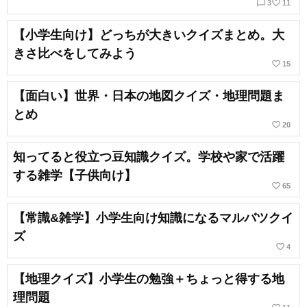
chat_bubble_outline
favorite_border
3
11
【小学生向け】どっちが大きいクイズまとめ。大
きさ比べをしてみよう
favorite_border
15
【面白い】世界・日本の地図クイズ・地理問題ま
とめ
favorite_border
20
知ってると役立つ豆知識クイズ。学校や家で活躍
する雑学【子供向け】
favorite_border
65
【常識&雑学】小学生向け知識になるマルバツクイ
ズ
favorite_border
4
【地理クイズ】小学生の勉強＋ちょっと得する地
理問題