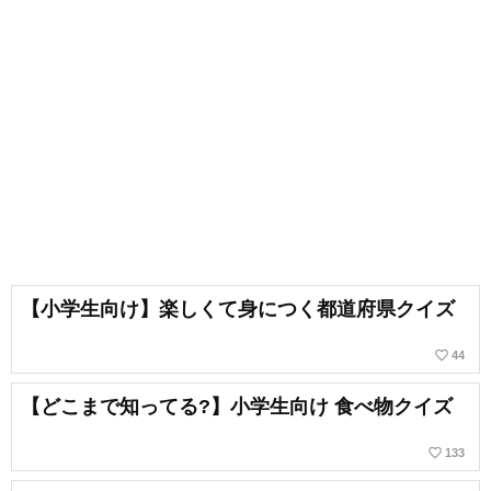
【小学生向け】楽しくて身につく都道府県クイズ
favorite_border
44
【どこまで知ってる?】小学生向け 食べ物クイズ
favorite_border
133