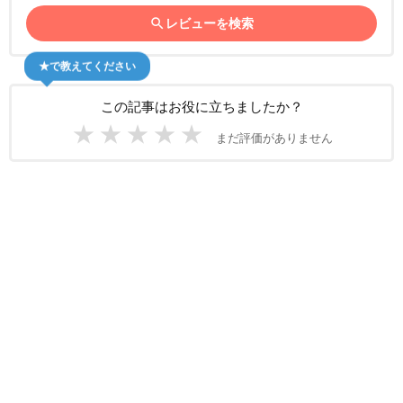
search
レビューを検索
★で教えてください
この記事はお役に立ちましたか？
★
★
★
★
★
まだ評価がありません