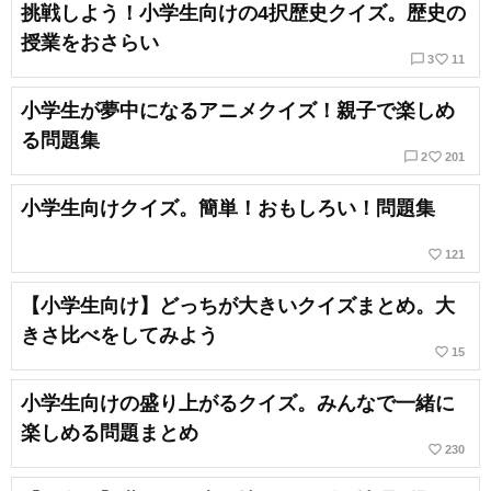
挑戦しよう！小学生向けの4択歴史クイズ。歴史の
授業をおさらい
chat_bubble_outline
favorite_border
3
11
小学生が夢中になるアニメクイズ！親子で楽しめ
る問題集
chat_bubble_outline
favorite_border
2
201
小学生向けクイズ。簡単！おもしろい！問題集
favorite_border
121
【小学生向け】どっちが大きいクイズまとめ。大
きさ比べをしてみよう
favorite_border
15
小学生向けの盛り上がるクイズ。みんなで一緒に
楽しめる問題まとめ
favorite_border
230