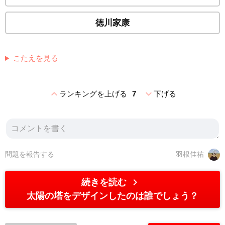
徳川家康
こたえを見る
expand_less
expand_more
ランキングを上げる
7
下げる
問題を報告する
羽根佳祐
chevron_right
続きを読む
太陽の塔をデザインしたのは誰でしょう？