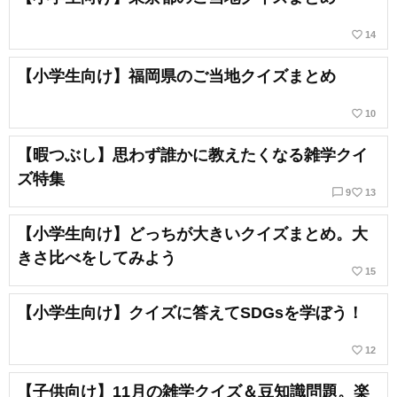
favorite_border
14
【小学生向け】福岡県のご当地クイズまとめ
favorite_border
10
【暇つぶし】思わず誰かに教えたくなる雑学クイ
ズ特集
chat_bubble_outline
favorite_border
9
13
【小学生向け】どっちが大きいクイズまとめ。大
きさ比べをしてみよう
favorite_border
15
【小学生向け】クイズに答えてSDGsを学ぼう！
favorite_border
12
【子供向け】11月の雑学クイズ＆豆知識問題。楽