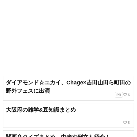
ダイアモンド☆ユカイ、Chage×吉田山田ら町田の
野外フェスに出演
favorite_border
PR
5
大阪府の雑学&豆知識まとめ
favorite_border
5