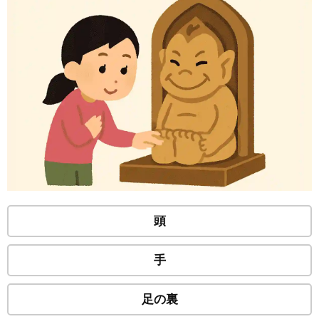
頭
手
足の裏