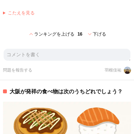
こたえを見る
expand_less
expand_more
ランキングを上げる
16
下げる
問題を報告する
羽根佳祐
大阪が発祥の食べ物は次のうちどれでしょう？