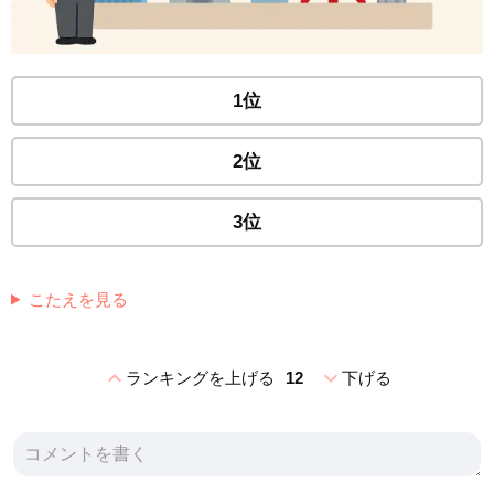
1位
2位
3位
こたえを見る
expand_less
expand_more
ランキングを上げる
12
下げる