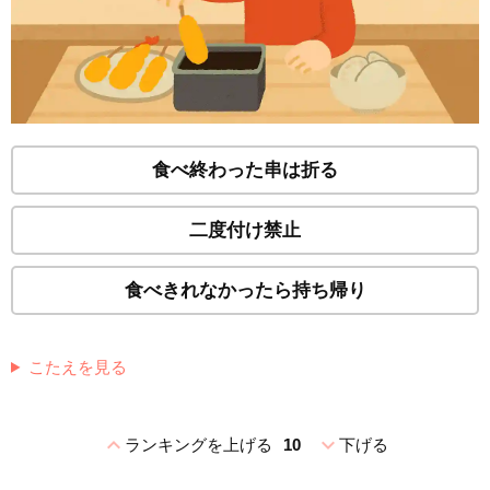
食べ終わった串は折る
二度付け禁止
食べきれなかったら持ち帰り
こたえを見る
expand_less
expand_more
ランキングを上げる
10
下げる