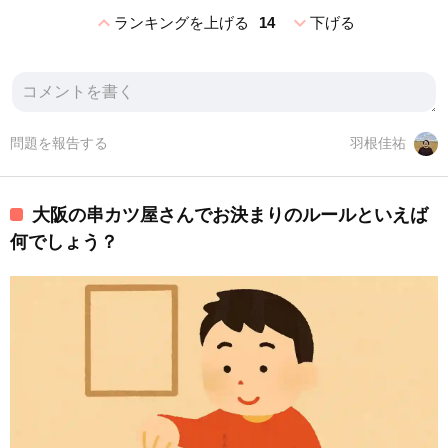
expand_less
expand_more
ランキングを上げる
14
下げる
問題を報告する
羽根佳祐
大阪の串カツ屋さんでお決まりのルールといえば
何でしょう？