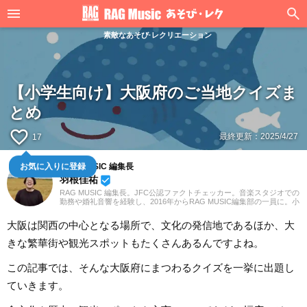
素敵なあそび·レクリエーション
【小学生向け】大阪府のご当地クイズま
とめ
favorite_border
最終更新：
2025/4/27
17
RAG MUSIC 編集長
お気に入りに登録
羽根佳祐
beenhere
RAG MUSIC 編集長。JFC公認ファクトチェッカー。音楽スタジオでの
勤務や婚礼音響を経験し、2016年からRAG MUSIC編集部の一員に。小
学校ではマーチング、中学校では吹奏楽でクラリネット、高校以降は
バンドでドラムと、さまざまな楽器を経験。各種楽曲紹介記事をはじ
大阪は関西の中心となる場所で、文化の発信地であるほか、大
め、各地の音楽フェスの紹介記事やライブレポートなど、自身の音楽
活動やこれまでの業務で培った経験を元に日々記事を制作していま
きな繁華街や観光スポットもたくさんあるんですよね。
す。音楽は国内外のロックはもちろん、最近ではJ-POPも広く好んで
聴いています。
この記事では、そんな大阪府にまつわるクイズを一挙に出題し
ていきます。