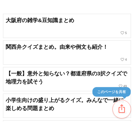
大阪府の雑学&豆知識まとめ
favorite_border
5
関西弁クイズまとめ。由来や例文も紹介！
favorite_border
4
【一般】意外と知らない？都道府県の3択クイズで
地理力を試そう
favorite_border
49
このページを共有
小学生向けの盛り上がるクイズ。みんなで一緒に
ios_share
楽しめる問題まとめ
favorite_border
230
【小学生向け】楽しくて身につく都道府県クイズ