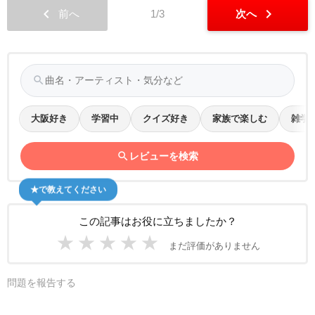
chevron_left
chevron_right
前へ
1/3
次へ
search
大阪好き
学習中
クイズ好き
家族で楽しむ
雑学
search
レビューを検索
★で教えてください
この記事はお役に立ちましたか？
★
★
★
★
★
まだ評価がありません
問題を報告する