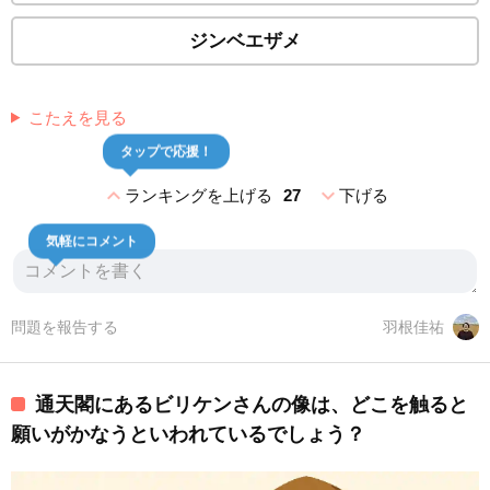
ジンベエザメ
こたえを見る
タップで応援！
expand_less
expand_more
ランキングを上げる
27
下げる
気軽にコメント
問題を報告する
羽根佳祐
通天閣にあるビリケンさんの像は、どこを触ると
願いがかなうといわれているでしょう？