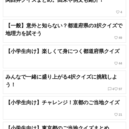
関西弁クイズまとめ。由来や例文も紹介！
favorite_border
4
【一般】意外と知らない？都道府県の3択クイズで
地理力を試そう
favorite_border
49
【小学生向け】楽しくて身につく都道府県クイズ
favorite_border
44
みんなで一緒に盛り上がる4択クイズに挑戦しよ
う！
chat_bubble_outline
favorite_border
4
97
【小学生向け】チャレンジ！京都のご当地クイズ
favorite_border
21
【小学生向け】東京都のご当地クイズまとめ