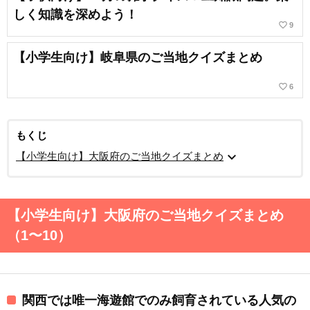
しく知識を深めよう！
favorite_border
9
【小学生向け】岐阜県のご当地クイズまとめ
favorite_border
6
もくじ
expand_more
【小学生向け】大阪府のご当地クイズまとめ
【小学生向け】大阪府のご当地クイズまとめ
（1〜10）
関西では唯一海遊館でのみ飼育されている人気の