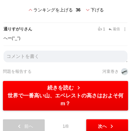
expand_less
expand_more
ランキングを上げる
36
下げる
more_vert
通りすがりさん
👍 1
返信
reply
へー(°_°)
問題を報告する
河童巻き
chevron_right
続きを読む
世界で一番高い山、エベレストの高さはおよそ何
m？
chevron_left
chevron_right
前へ
1/8
次へ