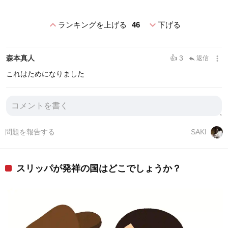
expand_less
expand_more
ランキングを上げる
46
下げる
more_vert
森本真人
👍 3
返信
reply
これはためになりました
問題を報告する
SAKI
スリッパが発祥の国はどこでしょうか？