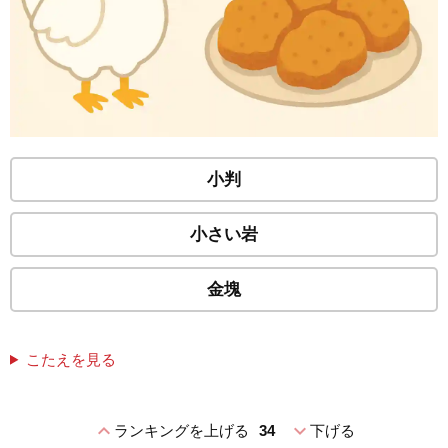
小判
小さい岩
金塊
こたえを見る
expand_less
expand_more
ランキングを上げる
34
下げる