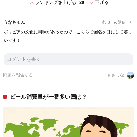
expand_less
expand_more
ランキングを上げる
29
下げる
more_vert
うなちゃん
👍 0
返信
reply
ボリビアの文化に興味があったので、こちらで国名を目にして嬉し
いです！
問題を報告する
ささしな
ビール消費量が一番多い国は？