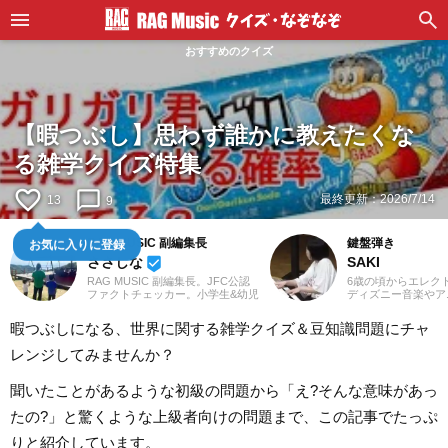
おすすめのクイズ
【暇つぶし】思わず誰かに教えたくな
る雑学クイズ特集
favorite_border
chat_bubble_outline
最終更新：
2026/7/14
13
9
RAG MUSIC 副編集長
鍵盤弾き
お気に入りに登録
ささしな
SAKI
beenhere
RAG MUSIC 副編集長。JFC公認
6歳の頃からエレク
ファクトチェッカー。小学生&幼児
ディズニー音楽やア
を子育て中のママ、ささしなと申
マや映画音楽を主に
します。学生時代は京都科学技術
YouTubeやSNS
暇つぶしになる、世界に関する雑学クイズ＆豆知識問題にチャ
専門学校で音響・照明・映像技術
したり、コンサート
など幅広く学び、総合的な舞台演
しています。エレク
レンジしてみませんか？
出からクリエイティブな表現力の
を活かし、学生時代
基礎まで身につけました。卒業後
イザーやピアノもは
は現職である音楽制作会社に入社
催のイベントにも出
聞いたことがあるような初級の問題から「え?そんな意味があっ
し、現在に至るまで一貫して制作
としては、音楽関連
畑にて経験を積み、音楽を軸に多
くさまざまなジャン
たの?」と驚くような上級者向けの問題まで、この記事でたっぷ
様な業務に取り組んでいます。現
れてきたので、これ
在は自分なりに子育てについて学
活かしながら「やっ
りと紹介しています。