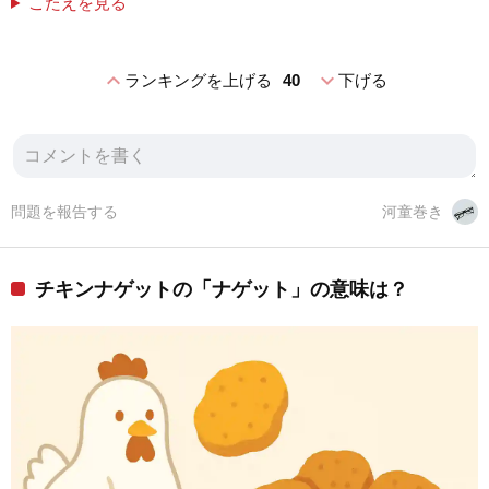
こたえを見る
expand_less
expand_more
ランキングを上げる
40
下げる
問題を報告する
河童巻き
チキンナゲットの「ナゲット」の意味は？