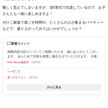
んだこと、日々子供と向き合う中
「聴いてみたい！」
で感じたことや知ったことを活か
記事を届けられたら
難しく思えてしまいますが、3択形式で出題しているので、お子
しながら、子供向けの記事を中心
す！
に担当しています。少しでもみな
さんとも一緒に楽しめますよ！
さんのお役に立てれば幸いです！
ぜひご家族で過ごす時間や、たくさんの人が集まるパーティー
などで、盛り上がってみてはいかがでしょうか？
chat_bubble_outline
新着コメント
掲載内容の誤りについてご指摘いただき、誠にありがとうござい
ます。 あらためて内容を精査し修正させていただきます。 今後と
もRAG MUSICをどうぞよろしくお願い申し上げます。
RAG Music編集部
3週間前
へー(°_°)
通りすがりさん
3週間前
さらに見る