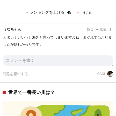
expand_less
expand_more
ランキングを上げる
45
下げる
more_vert
うなちゃん
👍 1
返信
reply
カタカナというと海外と思ってしまいますよね！まぐれで当たりま
したが嬉しかったです。
問題を報告する
SAKI
世界で一番長い川は？