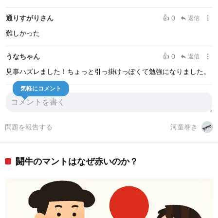
more_vert
通りすがりさん
👍 0
返信
reply
難しかった
more_vert
うなちゃん
👍 0
返信
reply
見事ハズレました！ちょっと引っ掛けっぽくて勉強になりました。
気軽にコメント
問題を報告する
河童巻き
闘牛のマントはなぜ赤いのか？