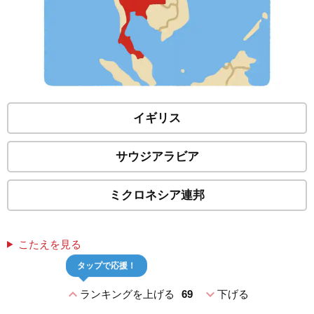
イギリス
サウジアラビア
ミクロネシア連邦
こたえを見る
タップで応援！
expand_less
expand_more
ランキングを上げる
69
下げる