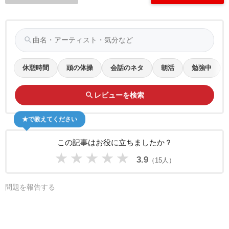
search
休憩時間
頭の体操
会話のネタ
朝活
勉強中
search
レビューを検索
★で教えてください
この記事はお役に立ちましたか？
★
★
★
★
★
3.9
（15人）
問題を報告する