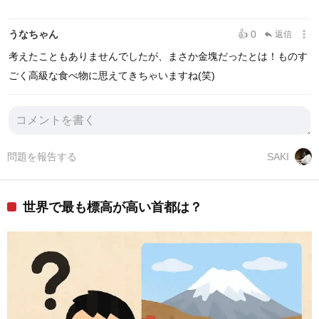
more_vert
うなちゃん
👍 0
返信
reply
考えたこともありませんでしたが、まさか金塊だったとは！ものす
ごく高級な食べ物に思えてきちゃいますね(笑)
問題を報告する
SAKI
世界で最も標高が高い首都は？