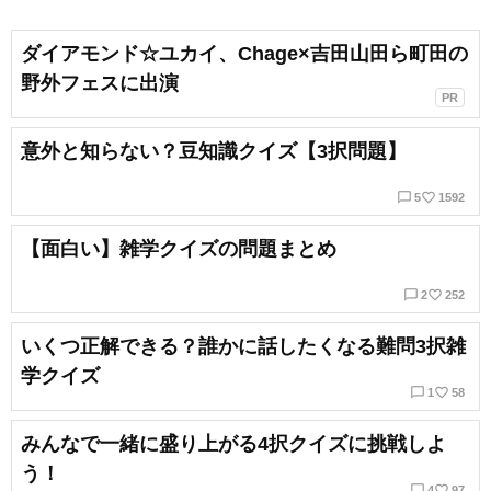
ダイアモンド☆ユカイ、Chage×吉田山田ら町田の
野外フェスに出演
PR
意外と知らない？豆知識クイズ【3択問題】
chat_bubble_outline
favorite_border
5
1592
【面白い】雑学クイズの問題まとめ
chat_bubble_outline
favorite_border
2
252
いくつ正解できる？誰かに話したくなる難問3択雑
学クイズ
chat_bubble_outline
favorite_border
1
58
みんなで一緒に盛り上がる4択クイズに挑戦しよ
う！
chat_bubble_outline
favorite_border
4
97