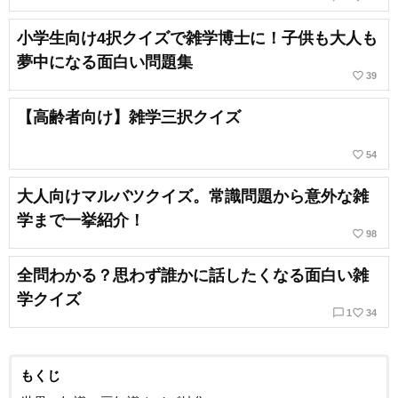
小学生向け4択クイズで雑学博士に！子供も大人も
夢中になる面白い問題集
favorite_border
39
【高齢者向け】雑学三択クイズ
favorite_border
54
大人向けマルバツクイズ。常識問題から意外な雑
学まで一挙紹介！
favorite_border
98
全問わかる？思わず誰かに話したくなる面白い雑
学クイズ
chat_bubble_outline
favorite_border
1
34
もくじ