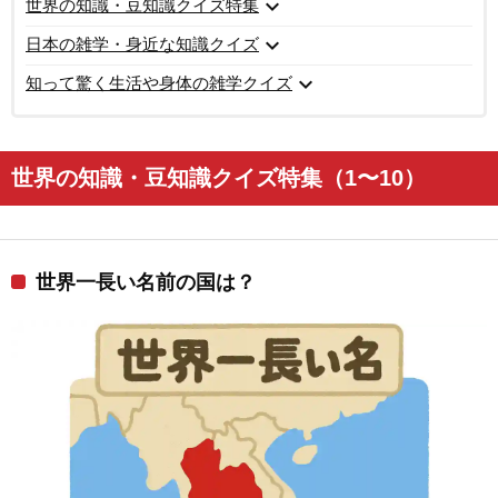
expand_more
世界の知識・豆知識クイズ特集
expand_more
日本の雑学・身近な知識クイズ
expand_more
知って驚く生活や身体の雑学クイズ
世界の知識・豆知識クイズ特集（1〜10）
世界一長い名前の国は？