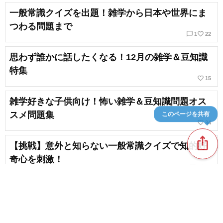
一般常識クイズを出題！雑学から日本や世界にま
つわる問題まで
chat_bubble_outline
favorite_border
1
22
思わず誰かに話したくなる！12月の雑学＆豆知識
特集
favorite_border
15
雑学好きな子供向け！怖い雑学＆豆知識問題オス
スメ問題集
このページを共有
favorite_border
34
ios_share
【挑戦】意外と知らない一般常識クイズで知的好
奇心を刺激！
chat_bubble_outline
favorite_border
2
9
全問わかる？思わず誰かに話したくなる面白い雑
学クイズ
chat_bubble_outline
favorite_border
1
34