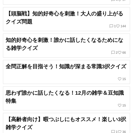
【頭脳戦】知的好奇心を刺激！大人の盛り上がる
クイズ問題
chat_bubble_outline
favorite_border
1
144
知的好奇心を刺激！誰かに話したくなるためにな
る雑学クイズ
chat_bubble_outline
favorite_border
2
66
全問正解を目指そう！知識が深まる常識3択クイズ
favorite_border
15
思わず誰かに話したくなる！12月の雑学＆豆知識
特集
favorite_border
15
【高齢者向け】暇つぶしにもオススメ！楽しい3択
雑学クイズ
chat_bubble_outline
favorite_border
1
36