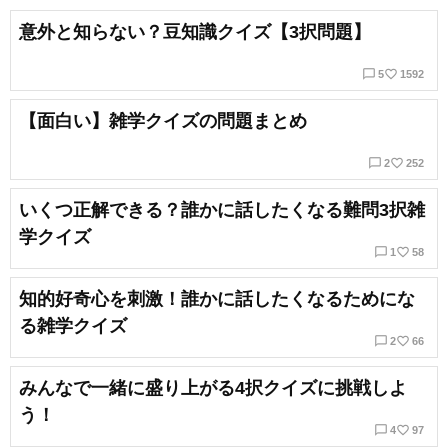
意外と知らない？豆知識クイズ【3択問題】
chat_bubble_outline
favorite_border
5
1592
【面白い】雑学クイズの問題まとめ
chat_bubble_outline
favorite_border
2
252
いくつ正解できる？誰かに話したくなる難問3択雑
学クイズ
chat_bubble_outline
favorite_border
1
58
知的好奇心を刺激！誰かに話したくなるためにな
る雑学クイズ
chat_bubble_outline
favorite_border
2
66
みんなで一緒に盛り上がる4択クイズに挑戦しよ
う！
chat_bubble_outline
favorite_border
4
97