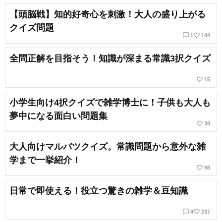
【頭脳戦】知的好奇心を刺激！大人の盛り上がる
クイズ問題
chat_bubble_outline
favorite_border
1
144
全問正解を目指そう！知識が深まる常識3択クイズ
favorite_border
15
小学生向け4択クイズで雑学博士に！子供も大人も
夢中になる面白い問題集
favorite_border
39
大人向けマルバツクイズ。常識問題から意外な雑
学まで一挙紹介！
favorite_border
98
日常で即使える！役立つ驚きの雑学＆豆知識
chat_bubble_outline
favorite_border
4
237