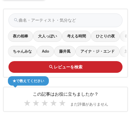
search
夜の相棒
大人っぽい
考える時間
ひとりの夜
都
ちゃんみな
Ado
藤井風
アイナ・ジ・エンド
加
search
レビューを検索
★で教えてください
この記事はお役に立ちましたか？
★
★
★
★
★
まだ評価がありません