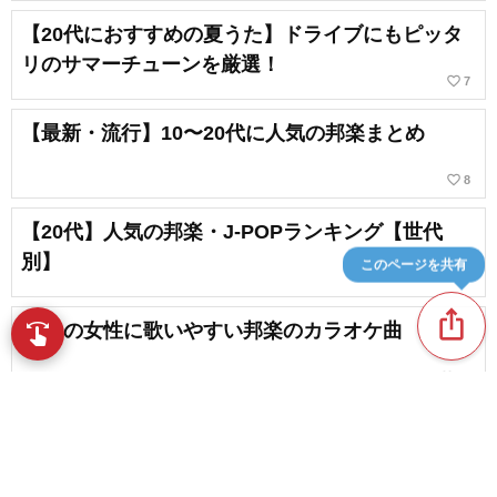
【20代におすすめの夏うた】ドライブにもピッタ
リのサマーチューンを厳選！
favorite_border
7
【最新・流行】10〜20代に人気の邦楽まとめ
favorite_border
8
【20代】人気の邦楽・J-POPランキング【世代
別】
このページを共有
ios_share
20代の女性に歌いやすい邦楽のカラオケ曲
swipe
指先で音楽をブラウズ
favorite_border
17
20代におすすめのラップの名曲
favorite_border
7