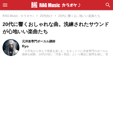
RAG Music - カラオケ♪
20代向け
20代に響くお...地いい楽曲たち
20代に響くおしゃれな曲。洗練されたサウンド
が心地いい楽曲たち
元洋楽専門ボーカル講師
Ryo
「小手先から学んで実践を楽しむ」をモットーに洋楽専門のボーカル
講師を経験。10代の頃に「洋楽＝英語」という概念に疑問を感じ、世
界中の楽曲を聴き始めました。現在では80ヵ国以上の音楽を聴き漁
り、個人で楽曲紹介のブログを運営。普段はヌエボフラメンコ、ボレ
ロ、カンツォーネ、R&Bなどのジャンルをよく聴きます。あなたが求
める1曲を探して、日々記事を更新してまいります！