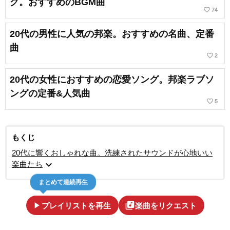
グ。おすすめのBGM曲
favorite_border
74
20代の男性に人気の邦楽。おすすめの名曲、定番
曲
favorite_border
2
20代の女性におすすめの恋愛ソング。邦楽ラブソ
ングの定番&人気曲
favorite_border
5
もくじ
20代に響くおしゃれな曲。洗練されたサウンドが心地いい
expand_more
楽曲たち
まとめて連続再生
play_arrow
library_music
プレイリストを再生
楽曲をリクエスト