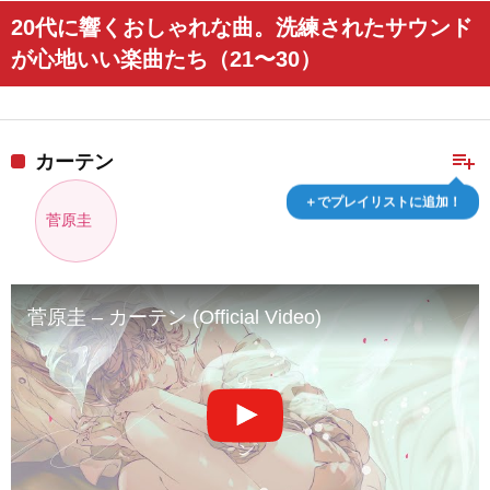
20代に響くおしゃれな曲。洗練されたサウンド
が心地いい楽曲たち（21〜30）
playlist_add
カーテン
＋でプレイリストに追加！
菅原圭
菅原圭 – カーテン (Official Video)