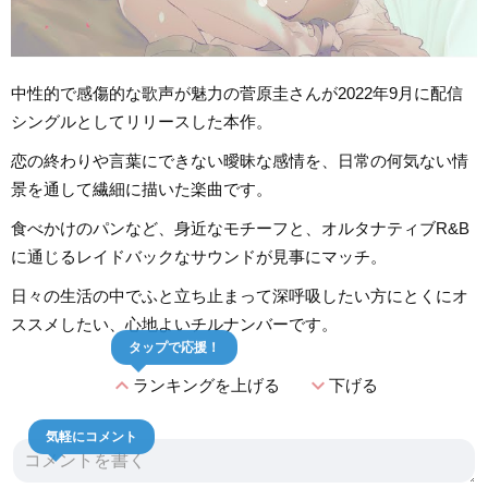
中性的で感傷的な歌声が魅力の菅原圭さんが2022年9月に配信
シングルとしてリリースした本作。
恋の終わりや言葉にできない曖昧な感情を、日常の何気ない情
景を通して繊細に描いた楽曲です。
食べかけのパンなど、身近なモチーフと、オルタナティブR&B
に通じるレイドバックなサウンドが見事にマッチ。
日々の生活の中でふと立ち止まって深呼吸したい方にとくにオ
ススメしたい、心地よいチルナンバーです。
タップで応援！
expand_less
expand_more
ランキングを上げる
下げる
気軽にコメント