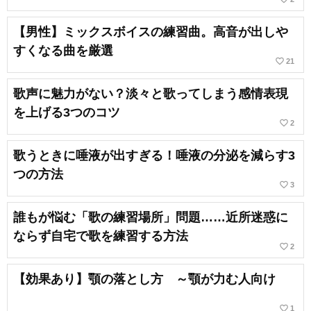
【男性】ミックスボイスの練習曲。高音が出しや
すくなる曲を厳選
favorite_border
21
歌声に魅力がない？淡々と歌ってしまう感情表現
を上げる3つのコツ
favorite_border
2
歌うときに唾液が出すぎる！唾液の分泌を減らす3
つの方法
favorite_border
3
誰もが悩む「歌の練習場所」問題……近所迷惑に
ならず自宅で歌を練習する方法
favorite_border
2
【効果あり】顎の落とし方 ～顎が力む人向け
favorite_border
1