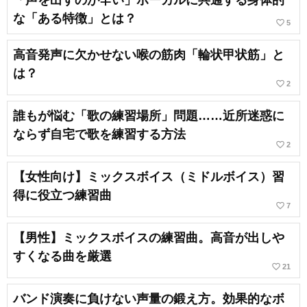
「声を出すのが辛い」ボーカルに共通する身体的
な「ある特徴」とは？
favorite_border
5
高音発声に欠かせない喉の筋肉「輪状甲状筋」と
は？
favorite_border
2
誰もが悩む「歌の練習場所」問題……近所迷惑に
ならず自宅で歌を練習する方法
favorite_border
2
【女性向け】ミックスボイス（ミドルボイス）習
得に役立つ練習曲
favorite_border
7
【男性】ミックスボイスの練習曲。高音が出しや
すくなる曲を厳選
favorite_border
21
バンド演奏に負けない声量の鍛え方。効果的なボ