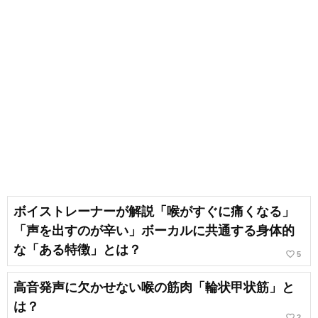
ボイストレーナーが解説「喉がすぐに痛くなる」
「声を出すのが辛い」ボーカルに共通する身体的
な「ある特徴」とは？
favorite_border
5
高音発声に欠かせない喉の筋肉「輪状甲状筋」と
は？
favorite_border
2