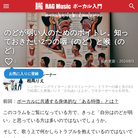
ボーカルをもっと楽しむWebマガジン
のどが弱い人のためのボイトレ。知っ
ておきたい2つの咽（のど）と喉（の
ど）
favorite_border
最終更新：
2024/8/3
2
ボイストレーナー
お気に入りに登録
相馬りえ
シンガーソングライター／ボイストレーナー。ドラマーの娘と夫の3人
で結成した家族バンド「かねあいよよか」でギターボーカルを担当。
メンバー全員が作詞作曲、ボーカルを務める。自宅1階には、レコーデ
ィングやバンドリハーサルに対応した15畳のプライベートスタジオを
前回：
ボーカルに共通する身体的な「ある特徴」とは？
構える。職業はボイストレーナー他に、新聞や広報紙などの取材記者
と、観光情報Webサイトのライター。食生活アドバイザーの資格を有
する、7歳の娘と4歳の息子の母。 ■体が目覚めるボイストレーニング
このコラムをご覧になっている方で、きっと「自分はのどが弱
Webサイト http://omezame.jimdo.com ■かねあいよよか Webサイト
http://kaneai.jimdo.com
い」と思っている方は多いのではないでしょうか。
そして、歌う上で何かしらトラブルを抱えているのではないで