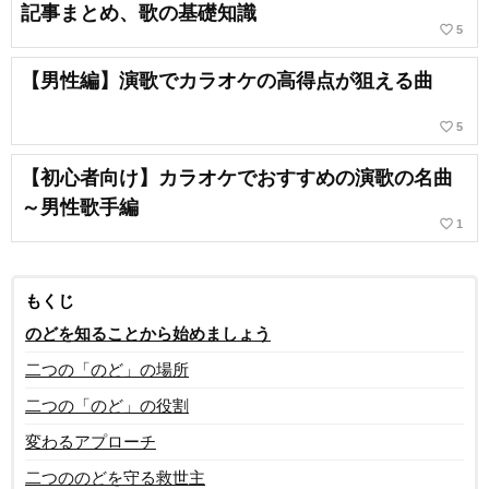
記事まとめ、歌の基礎知識
favorite_border
5
【男性編】演歌でカラオケの高得点が狙える曲
favorite_border
5
【初心者向け】カラオケでおすすめの演歌の名曲
～男性歌手編
favorite_border
1
もくじ
のどを知ることから始めましょう
二つの「のど」の場所
二つの「のど」の役割
変わるアプローチ
二つののどを守る救世主