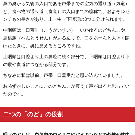
鼻の奥から気管の入口である声帯までの空気の通り道（気道）
と、食べ物の通り道（食道）の入口までの総称で、およそ12セ
ンチもの長さがあり、上・中・下咽頭の3つに分けられます。
中咽頭は「口蓋垂（こうがいすい）」いわゆるのどちんこや、
扁桃腺（へんとうせん）がある辺りで、口をあーんと大きく開
けたときに、奥に見えるところですね。
上咽頭は口腔より上の鼻腔に続く部分で、下咽頭は口腔より下
の喉や食道につながる部分です。
ちなみに私は以前、声帯＝口蓋垂だと思い込んでいました。
お恥ずかしいことに、のどちんこが震えて声が出ると思ってい
たのです。
二つの「のど」の役割
咽（のど）は、空気中のウイルスやバイキンなどの外敵が体内