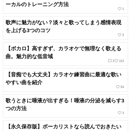
ーカルのトレーニング方法
favorite_border
1
歌声に魅力がない？淡々と歌ってしまう感情表現
を上げる3つのコツ
favorite_border
2
【ボカロ】高すぎず、カラオケで無理なく歌える
曲。魅力的な低音域
chat_bubble_outline
favorite_border
2
113
【音痴でも大丈夫】カラオケ練習曲に最適な歌い
やすい曲を紹介
favorite_border
54
歌うときに唾液が出すぎる！唾液の分泌を減らす3
つの方法
favorite_border
3
【永久保存版】ボーカリストなら読んでおきたい