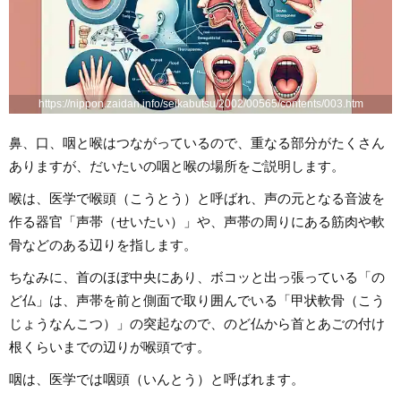
https://nippon.zaidan.info/seikabutsu/2002/00565/contents/003.htm
鼻、口、咽と喉はつながっているので、重なる部分がたくさん
ありますが、だいたいの咽と喉の場所をご説明します。
喉は、医学で喉頭（こうとう）と呼ばれ、声の元となる音波を
作る器官「声帯（せいたい）」や、声帯の周りにある筋肉や軟
骨などのある辺りを指します。
ちなみに、首のほぼ中央にあり、ボコッと出っ張っている「の
ど仏」は、声帯を前と側面で取り囲んでいる「甲状軟骨（こう
じょうなんこつ）」の突起なので、のど仏から首とあごの付け
根くらいまでの辺りが喉頭です。
咽は、医学では咽頭（いんとう）と呼ばれます。