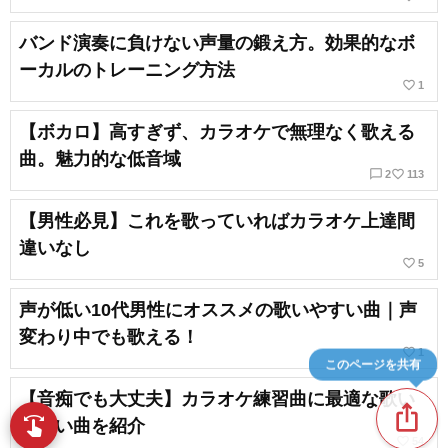
バンド演奏に負けない声量の鍛え方。効果的なボ
ーカルのトレーニング方法
favorite_border
1
【ボカロ】高すぎず、カラオケで無理なく歌える
曲。魅力的な低音域
chat_bubble_outline
favorite_border
2
113
【男性必見】これを歌っていればカラオケ上達間
違いなし
favorite_border
5
声が低い10代男性にオススメの歌いやすい曲｜声
変わり中でも歌える！
favorite_border
1
このページを共有
【音痴でも大丈夫】カラオケ練習曲に最適な歌い
ios_share
swipe
やすい曲を紹介
指先で音楽をブラウズ
favorite_border
54