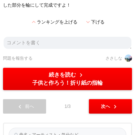
した部分を輪にして完成ですよ！
expand_less
expand_more
ランキングを上げる
下げる
問題を報告する
ささしな
chevron_right
続きを読む
子供と作ろう！折り紙の指輪
chevron_left
chevron_right
前へ
1/3
次へ
search