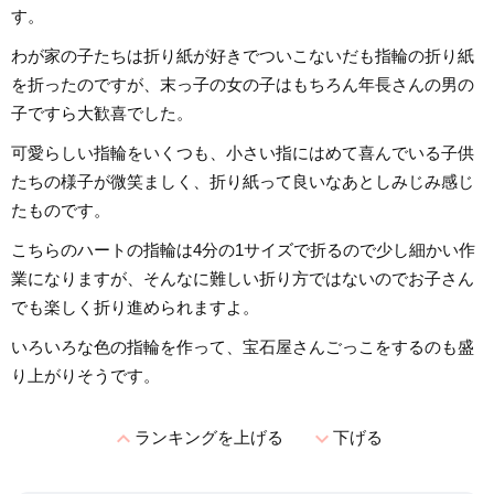
す。
わが家の子たちは折り紙が好きでついこないだも指輪の折り紙
を折ったのですが、末っ子の女の子はもちろん年長さんの男の
子ですら大歓喜でした。
可愛らしい指輪をいくつも、小さい指にはめて喜んでいる子供
たちの様子が微笑ましく、折り紙って良いなあとしみじみ感じ
たものです。
こちらのハートの指輪は4分の1サイズで折るので少し細かい作
業になりますが、そんなに難しい折り方ではないのでお子さん
でも楽しく折り進められますよ。
いろいろな色の指輪を作って、宝石屋さんごっこをするのも盛
り上がりそうです。
expand_less
expand_more
ランキングを上げる
下げる