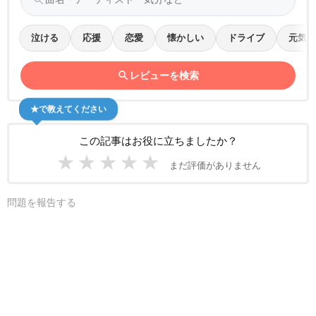
泣ける
応援
恋愛
懐かしい
ドライブ
元気
search
レビューを検索
★で教えてください
この記事はお役に立ちましたか？
★
★
★
★
★
まだ評価がありません
問題を報告する