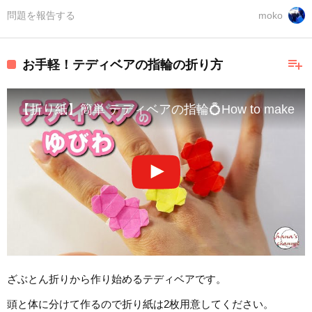
問題を報告する
moko
playlist_add
お手軽！テディベアの指輪の折り方
【折り紙】簡単 テディベアの指輪💍How to make Tedd
ざぶとん折りから作り始めるテディベアです。
頭と体に分けて作るので折り紙は2枚用意してください。