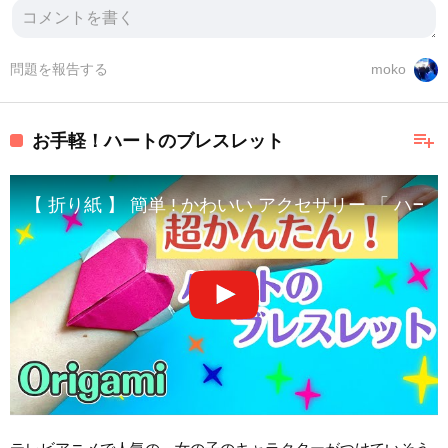
問題を報告する
moko
playlist_add
お手軽！ハートのブレスレット
【 折り紙 】 簡単 ! かわいい アクセサリー 「 ハートのブレス