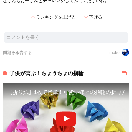
なさんもお子さんとチャレンジしてみてくださいね。
expand_less
expand_more
ランキングを上げる
下げる
問題を報告する
moko
playlist_add
子供が喜ぶ！ちょうちょの指輪
【折り紙】1枚で簡単！可愛い蝶々の指輪の折り方🦋子どもが喜ぶアク