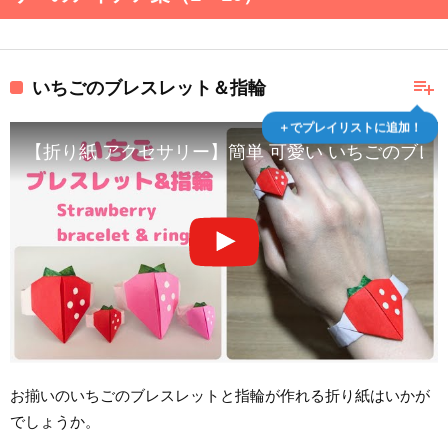
playlist_add
いちごのブレスレット＆指輪
＋でプレイリストに追加！
【折り紙 アクセサリー】簡単 可愛い いちごのブレスレット いち
お揃いのいちごのブレスレットと指輪が作れる折り紙はいかが
でしょうか。