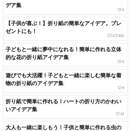
デア集
favorite_border
5
【子供が喜ぶ！】折り紙の簡単なアイデア。プレ
ゼントにも！
chat_bubble_outline
favorite_border
1
615
子どもと一緒に夢中になれる！簡単に作れる立体
的な花の折り紙アイデア集
favorite_border
5
遊びでも大活躍！子どもと一緒に楽しむ簡単な着
物の折り紙のアイデア集
favorite_border
9
折り紙で簡単に作れる！ハートの折り方のかわい
いアイデア集
favorite_border
12
大人も一緒に楽しもう！子供と簡単に作れる虫の