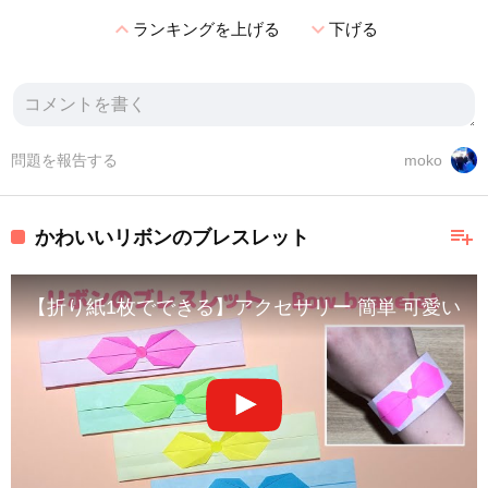
expand_less
expand_more
ランキングを上げる
下げる
問題を報告する
moko
playlist_add
かわいいリボンのブレスレット
【折り紙1枚でできる】アクセサリー 簡単 可愛い リボンのブ