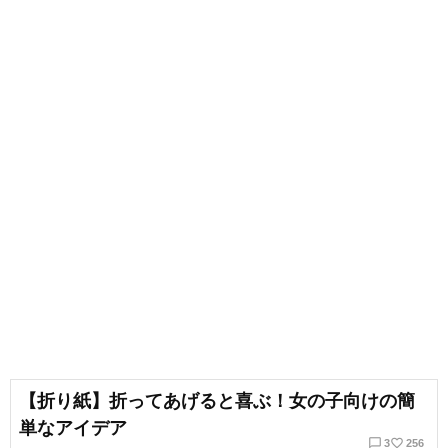
【折り紙】折ってあげると喜ぶ！女の子向けの簡
単なアイデア
chat_bubble_outline
favorite_border
3
256