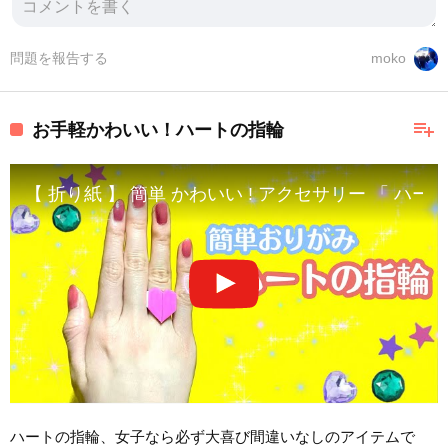
問題を報告する
moko
playlist_add
お手軽かわいい！ハートの指輪
【 折り紙 】 簡単 かわいい ! アクセサリー 「 ハートの指輪 」
ハートの指輪、女子なら必ず大喜び間違いなしのアイテムで