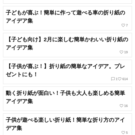
子どもが喜ぶ！簡単に作って遊べる車の折り紙の
アイデア集
favorite_border
7
【子ども向け】2月に楽しむ簡単かわいい折り紙の
アイデア集
favorite_border
19
【子供が喜ぶ！】折り紙の簡単なアイデア。プレ
ゼントにも！
chat_bubble_outline
favorite_border
1
614
動く折り紙が面白い！子供も大人も楽しめる簡単
アイデア集
favorite_border
16
子供が遊べる楽しい折り紙！簡単な折り方のアイ
デア集
favorite_border
5