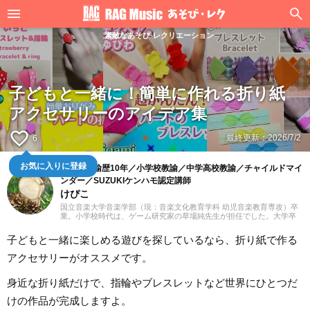
素敵なあそび·レクリエーション
子どもと一緒に！簡単に作れる折り紙
アクセサリーのアイデア集
favorite_border
最終更新：
2026/7/2
6
お気に入りに登録
幼稚園教諭歴10年／小学校教諭／中学高校教諭／チャイルドマイ
ンダー／SUZUKIケンハモ認定講師
けぴこ
国立音楽大学音楽学部（現：音楽文化教育学科 幼児音楽教育専攻）卒
業。小学校時代は、ゲーム研究家の草場純先生が担任でした。大学卒
業後は幼稚園教諭として10年間、学童保育指導員として7年間勤務した
後、シンガポールのインターナショナルスクールで音楽教諭として赴
子どもと一緒に楽しめる遊びを探しているなら、折り紙で作る
任。音楽教育だけでなく、日本文化や伝承遊び、レクリエーションな
ども伝える活動をおこない、多くの子供たちと関わってきました。そ
アクセサリーがオススメです。
の後、小学館にてフリーランスライター、企画、編集の仕事を通して
楽しい大人との出会いもへて、伝えることの楽しさを経験。教育現場
で培った視点と編集者としての経験を活かし、インプットとアウトプ
身近な折り紙だけで、指輪やブレスレットなど世界にひとつだ
ットを大切に音楽や子供に関わる分野を中心に実践に役立つ情報をお
届けします。趣味は楽器、歌、手作り、おもちゃ、お絵描き、伝承あ
けの作品が完成しますよ。
そび、アウトドア、本、工作、クラフト。特技はコマ技。