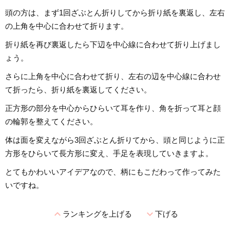
頭の方は、まず1回ざぶとん折りしてから折り紙を裏返し、左右
の上角を中心に合わせて折ります。
折り紙を再び裏返したら下辺を中心線に合わせて折り上げまし
ょう。
さらに上角を中心に合わせて折り、左右の辺を中心線に合わせ
て折ったら、折り紙を裏返してください。
正方形の部分を中心からひらいて耳を作り、角を折って耳と顔
の輪郭を整えてください。
体は面を変えながら3回ざぶとん折りてから、頭と同じように正
方形をひらいて長方形に変え、手足を表現していきますよ。
とてもかわいいアイデアなので、柄にもこだわって作ってみた
いですね。
expand_less
expand_more
ランキングを上げる
下げる