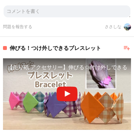
問題を報告する
ささしな
playlist_add
伸びる！つけ外しできるブレスレット
【折り紙 アクセサリー】伸びる☆付け外しできる 簡単 可愛