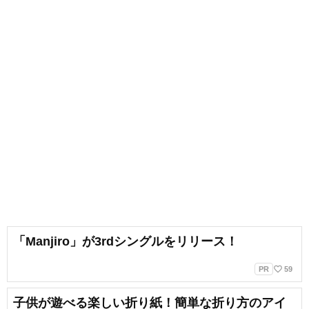
「Manjiro」が3rdシングルをリリース！
favorite_border
PR
59
子供が遊べる楽しい折り紙！簡単な折り方のアイ