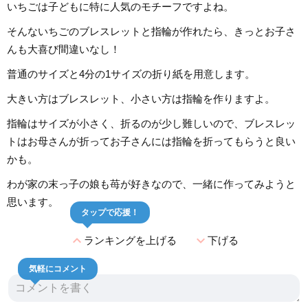
いちごは子どもに特に人気のモチーフですよね。
そんないちごのブレスレットと指輪が作れたら、きっとお子さ
んも大喜び間違いなし！
普通のサイズと4分の1サイズの折り紙を用意します。
大きい方はブレスレット、小さい方は指輪を作りますよ。
指輪はサイズが小さく、折るのが少し難しいので、ブレスレッ
トはお母さんが折ってお子さんには指輪を折ってもらうと良い
かも。
わが家の末っ子の娘も苺が好きなので、一緒に作ってみようと
思います。
タップで応援！
expand_less
expand_more
ランキングを上げる
下げる
気軽にコメント