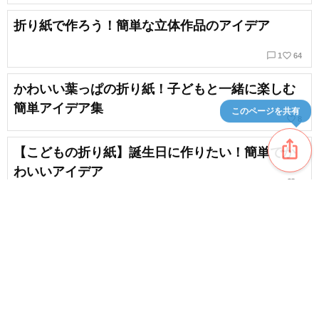
折り紙で作ろう！簡単な立体作品のアイデア
chat_bubble_outline
favorite_border
1
64
かわいい葉っぱの折り紙！子どもと一緒に楽しむ
簡単アイデア集
このページを共有
favorite_border
8
ios_share
【こどもの折り紙】誕生日に作りたい！簡単でか
わいいアイデア
favorite_border
2
【こどもの折り紙】一枚で作れる！お花の簡単な
アイデア
favorite_border
85
content_copy
【折り紙】子供と楽しむ！折り紙で作る簡単雪だ
るまのアイデア集
favorite_border
favorite_border
37