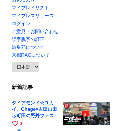
マイプレイリスト
マイプレスリリース
ログイン
ご意見・お問い合わせ
誤字脱字の訂正
編集部について
京都RAGについて
新着記事
ダイアモンド☆ユカ
イ、Chage×吉田山田
ら町田の野外フェスに
出演
favorite_border
3