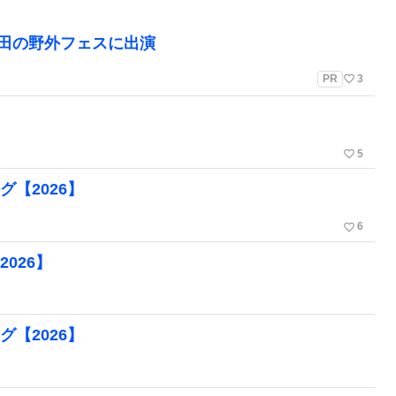
町田の野外フェスに出演
favorite_border
PR
3
favorite_border
5
グ【2026】
favorite_border
6
2026】
グ【2026】