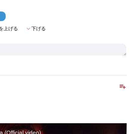
。
！
expand_more
を上げる
下げる
playlist_add
(Official video)