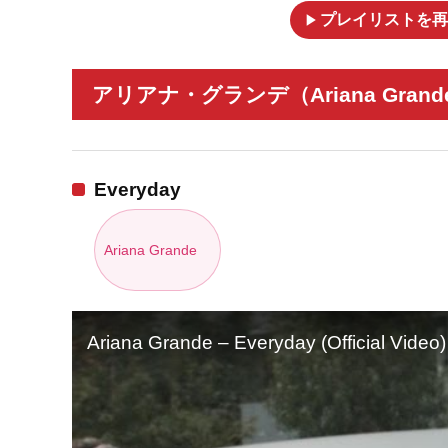
play_arrow
プレイリストを再
アリアナ・グランデ（Ariana Gran
Everyday
Ariana Grande
Ariana Grande – Everyday (Official Video) 