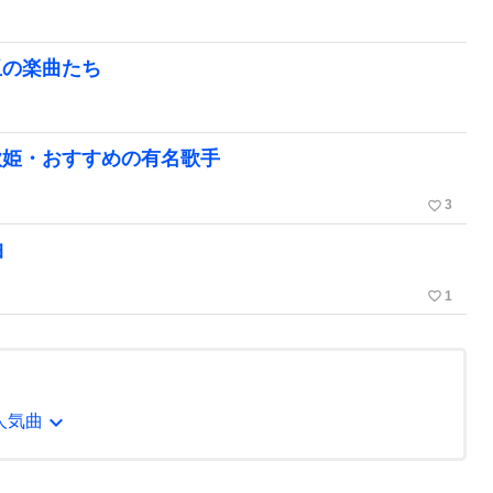
玉の楽曲たち
歌姫・おすすめの有名歌手
favorite_border
3
曲
favorite_border
1
expand_more
・人気曲