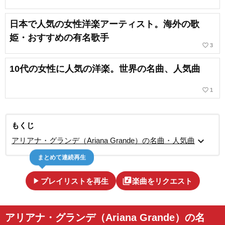
日本で人気の女性洋楽アーティスト。海外の歌
姫・おすすめの有名歌手
favorite_border
3
10代の女性に人気の洋楽。世界の名曲、人気曲
favorite_border
1
もくじ
expand_more
アリアナ・グランデ（Ariana Grande）の名曲・人気曲
まとめて連続再生
play_arrow
library_music
プレイリストを再生
楽曲をリクエスト
アリアナ・グランデ（Ariana Grande）の名