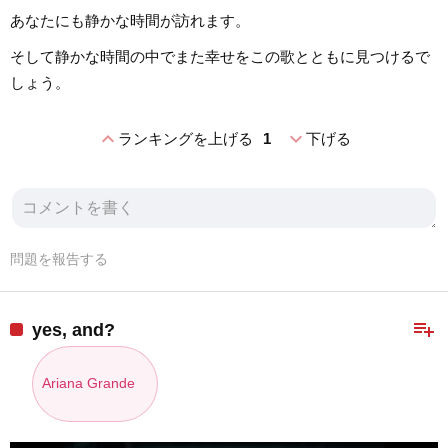
あなたにも静かな時間が訪れます。
そして静かな時間の中でまた幸せをこの歌とともに見つけるで
しょう。
expand_less
expand_more
ランキングを上げる
1
下げる
問題を報告する
playlist_add
yes, and?
Ariana Grande