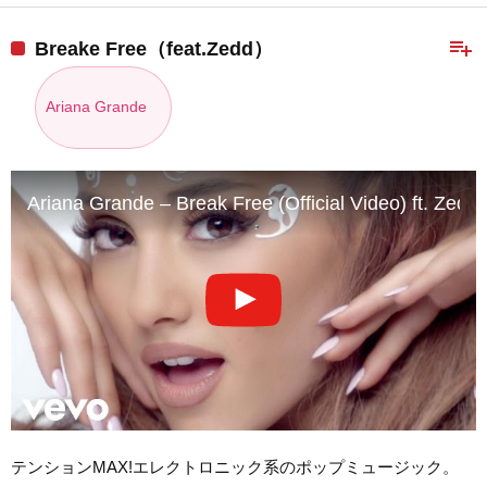
playlist_add
Breake Free（feat.Zedd）
Ariana Grande
Ariana Grande – Break Free (Official Video) ft. Zedd
テンションMAX!エレクトロニック系のポップミュージック。