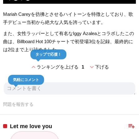
Mariah Careyを彷彿とさせるハイトーンを特徴としており、歌
手デビュー当初から絶大な人気を誇っています。
また、女性ラッパーとして有名なIggy Azaleaとコラボしたこの
曲は、Billboard Hot 100チャートで初登場3位を記録、最終的に
は2位まで上り詰めました。
タップで応援！
expand_less
expand_more
ランキングを上げる
1
下げる
気軽にコメント
問題を報告する
playlist_add
Let me love you