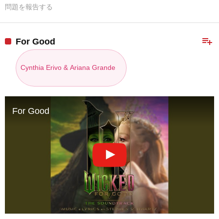
問題を報告する
playlist_add
For Good
Cynthia Erivo & Ariana Grande
For Good