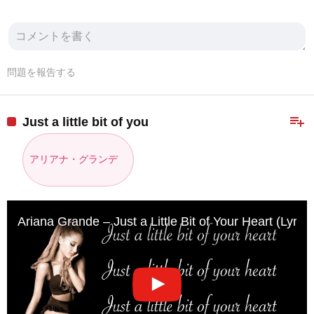
問題を報告する
playlist_add
Just a little bit of you
アリアナ・グランデ
Ariana Grande – Just a Little Bit of Your Heart (Lyrics