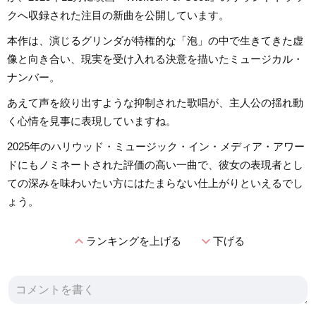
クへ収録された注目の新曲を公開しています。
本作は、演じるグリンダが特権的な「泡」の中で生きてきた虚
像と向き合い、現実を受け入れる決意を描いたミュージカル・
ナンバー。
あえて声を絞り出すような抑制された歌唱が、主人公の揺れ動
く心情を見事に表現していますね。
2025年のハリウッド・ミュージック・イン・メディア・アワー
ドにもノミネートされた評価の高い一曲で、彼女の表現者とし
ての深みを味わいたい方にはたまらない仕上がりといえるでし
ょう。
expand_less
expand_more
ランキングを上げる
下げる