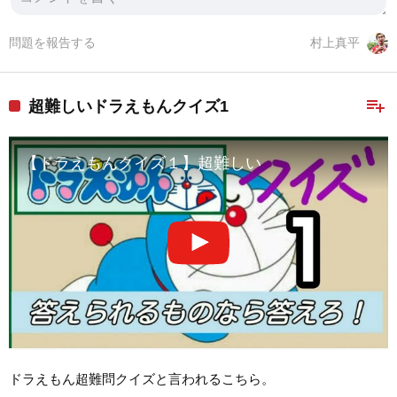
問題を報告する
村上真平
playlist_add
超難しいドラえもんクイズ1
【ドラえもんクイズ１】超難しい
ドラえもん超難問クイズと言われるこちら。