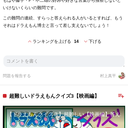
もはや藤子・F・不二雄の好みや好きな言葉から推察しないと
いけないくらいの難問です。
この難問の連続、すらっと答えられる人がいるとすれば、もう
それはドラえもん博士と言って差し支えないでしょう！
expand_less
expand_more
ランキングを上げる
14
下げる
問題を報告する
村上真平
playlist_add
超難しいドラえもんクイズ3【映画編】
【ドラえもんクイズ３】超難しい【映画編】答えれる