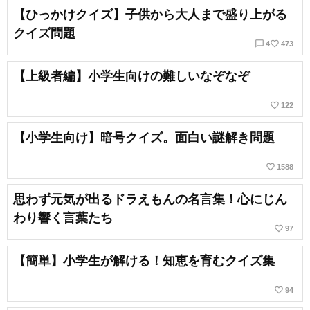
【ひっかけクイズ】子供から大人まで盛り上がる
クイズ問題
chat_bubble_outline
favorite_border
4
473
【上級者編】小学生向けの難しいなぞなぞ
favorite_border
122
【小学生向け】暗号クイズ。面白い謎解き問題
favorite_border
1588
思わず元気が出るドラえもんの名言集！心にじん
わり響く言葉たち
favorite_border
97
【簡単】小学生が解ける！知恵を育むクイズ集
favorite_border
94