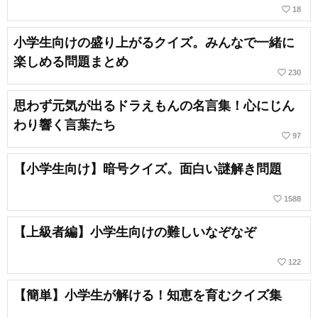
favorite_border
18
小学生向けの盛り上がるクイズ。みんなで一緒に
楽しめる問題まとめ
favorite_border
230
思わず元気が出るドラえもんの名言集！心にじん
わり響く言葉たち
favorite_border
97
【小学生向け】暗号クイズ。面白い謎解き問題
favorite_border
1588
【上級者編】小学生向けの難しいなぞなぞ
favorite_border
122
【簡単】小学生が解ける！知恵を育むクイズ集