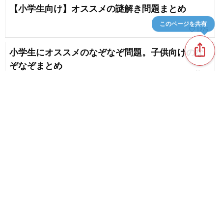
【小学生向け】オススメの謎解き問題まとめ
このページを共有
favorite_border
1275
ios_share
小学生にオススメのなぞなぞ問題。子供向けのな
ぞなぞまとめ
favorite_border
55
【難しくて面白い！】大人向けのクイズ&なぞなぞ
favorite_border
72
content_copy
遊びながら九九を覚えられるゲーム
favorite_border
favorite_border
102
小学生が楽しめる！絶対引っかかる楽しいクイズ
集
favorite_border
145