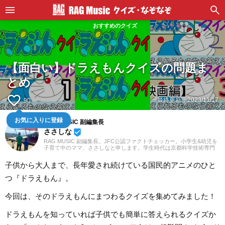
おすすめのクイズ
【面白い】ドラえもんクイズの問題ま
とめ
favorite_border
最終更新：
2023/11/17
90
RAG MUSIC 副編集長
お気に入りに登録
ささしな
beenhere
RAG MUSIC 副編集長。JFC公認ファクトチェッカー。小学生&幼児を
子育て中のママ、ささしなと申します。学生時代は京都科学技術専門
学校で音響・照明・映像技術など幅広く学び、総合的な舞台演出から
クリエイティブな表現力の基礎まで身につけました。卒業後は現職で
子供から大人まで、長年愛され続けている国民的アニメのひと
ある音楽制作会社に入社し、現在に至るまで一貫して制作畑にて経験
を積み、音楽を軸に多様な業務に取り組んでいます。現在は自分なり
つ『ドラえもん』。
に子育てについて学んだこと、日々子供と向き合う中で感じたことや
知ったことを活かしながら、子供向けの記事を中心に担当していま
す。少しでもみなさんのお役に立てれば幸いです！
今回は、そのドラえもんにまつわるクイズを集めてみました！
ドラえもんを知っていれば子供でも簡単に答えられるクイズか