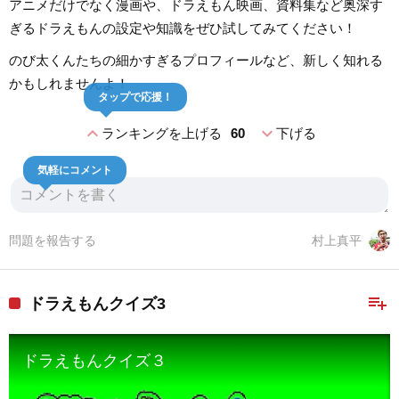
アニメだけでなく漫画や、ドラえもん映画、資料集など奥深す
ぎるドラえもんの設定や知識をぜひ試してみてください！
のび太くんたちの細かすぎるプロフィールなど、新しく知れる
かもしれませんよ！
タップで応援！
expand_less
expand_more
ランキングを上げる
60
下げる
気軽にコメント
問題を報告する
村上真平
playlist_add
ドラえもんクイズ3
ドラえもんクイズ３