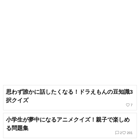
思わず誰かに話したくなる！ドラえもんの豆知識3
択クイズ
favorite_border
7
小学生が夢中になるアニメクイズ！親子で楽しめ
る問題集
chat_bubble_outline
favorite_border
2
201