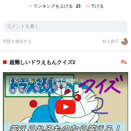
expand_less
expand_more
ランキングを上げる
23
下げる
問題を報告する
村上真平
playlist_add
超難しいドラえもんクイズ2
【ドラえもんクイズ２】超難しい