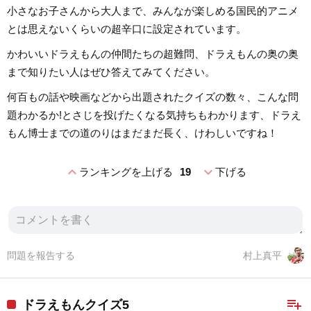
小さなお子さんから大人まで、みんなが楽しめる国民的アニメ
とは思えないくらいの超辛口に設定されています。
かわいいドラえもんの仲間たちの超難問、ドラえもんの奥の奥
まで知りたい人はぜひ答えてみてください。
何百もの話や映画などから出題されたクイズの数々、こんな問
題わかるか!とさじを投げたくなる気持ちもわかります、ドラえ
もん博士までの道のりはまだまだ長く、けわしいですね！
expand_less
expand_more
ランキングを上げる
19
下げる
問題を報告する
村上真平
playlist_add
ドラえもんクイズ5