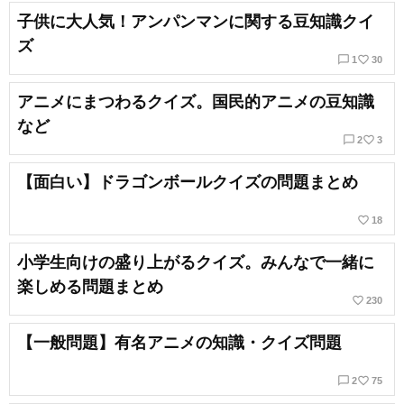
子供に大人気！アンパンマンに関する豆知識クイ
ズ
chat_bubble_outline
favorite_border
1
30
アニメにまつわるクイズ。国民的アニメの豆知識
など
chat_bubble_outline
favorite_border
2
3
【面白い】ドラゴンボールクイズの問題まとめ
favorite_border
18
小学生向けの盛り上がるクイズ。みんなで一緒に
楽しめる問題まとめ
favorite_border
230
【一般問題】有名アニメの知識・クイズ問題
chat_bubble_outline
favorite_border
2
75