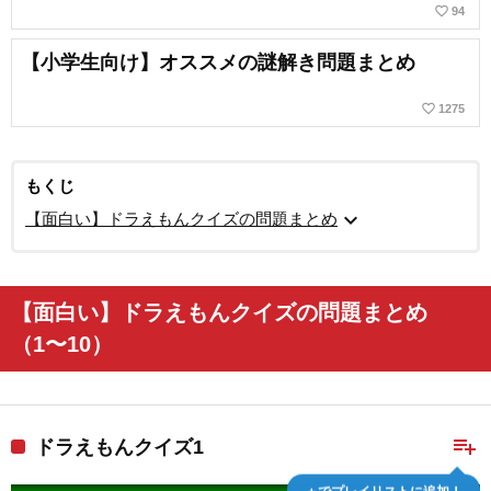
favorite_border
94
【小学生向け】オススメの謎解き問題まとめ
favorite_border
1275
もくじ
expand_more
【面白い】ドラえもんクイズの問題まとめ
【面白い】ドラえもんクイズの問題まとめ
（1〜10）
playlist_add
ドラえもんクイズ1
＋でプレイリストに追加！