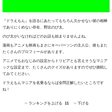
『ドラえもん』を語るにあたってもちろん欠かせない彼の相棒
でありにくめない存在、野比のび太。
のび太がいなければどのお話も始まりませんよね。
漫画もアニメも映画もまさにキーパーソンの主人公、彼もまた
たくさんのプロフィールがあります。
アニメでもおなじみの設定からトリビアとも言えそうなマニア
ックな設定まで、たくさんのクイズがありますのでぜひ挑戦し
てみてください。
ドラえもんマニアを名乗るならば全問正解したいところです
ね！
expand_less
expand_more
ランキングを上げる
11
下げる