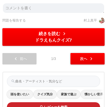
問題を報告する
村上真平
chevron_right
続きを読む
ドラえもんクイズ7
chevron_left
chevron_right
前へ
1/3
次へ
search
頭を使いたい
クイズ気分
家族で遊ぶ
懐かしい世界
search
レビューを検索