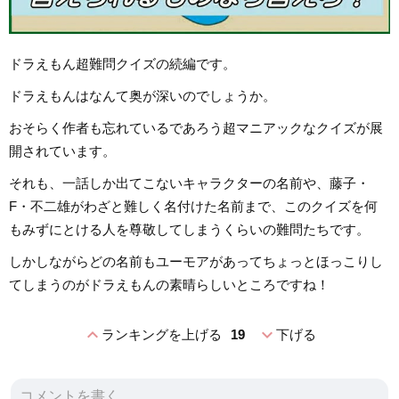
ドラえもん超難問クイズの続編です。
ドラえもんはなんて奥が深いのでしょうか。
おそらく作者も忘れているであろう超マニアックなクイズが展
開されています。
それも、一話しか出てこないキャラクターの名前や、藤子・
F・不二雄がわざと難しく名付けた名前まで、このクイズを何
もみずにとける人を尊敬してしまうくらいの難問たちです。
しかしながらどの名前もユーモアがあってちょっとほっこりし
てしまうのがドラえもんの素晴らしいところですね！
expand_less
expand_more
ランキングを上げる
19
下げる