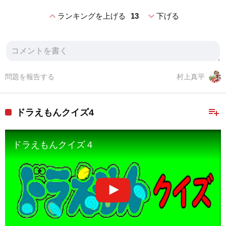
expand_less
expand_more
ランキングを上げる
13
下げる
問題を報告する
村上真平
playlist_add
ドラえもんクイズ4
ドラえもんクイズ４