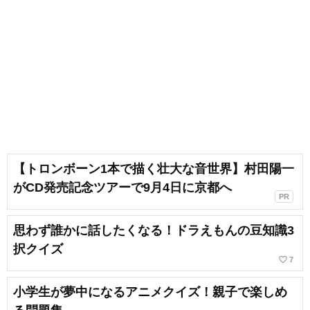
【トロンボーン1本で描く壮大な音世界】村田陽一
がCD発売記念ツアーで9月4日に京都へ
PR
思わず誰かに話したくなる！ドラえもんの豆知識3
択クイズ
favorite_border
7
小学生が夢中になるアニメクイズ！親子で楽しめ