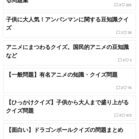
る問題集
chat_bubble_outline
favorite_border
2
201
子供に大人気！アンパンマンに関する豆知識クイ
ズ
chat_bubble_outline
favorite_border
1
30
アニメにまつわるクイズ。国民的アニメの豆知識
など
chat_bubble_outline
favorite_border
2
3
【一般問題】有名アニメの知識・クイズ問題
chat_bubble_outline
favorite_border
2
75
【ひっかけクイズ】子供から大人まで盛り上がる
クイズ問題
chat_bubble_outline
favorite_border
4
473
【面白い】ドラゴンボールクイズの問題まとめ