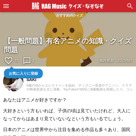
おすすめのクイズ
【一般問題】有名アニメの知識・クイズ
問題
favorite_border
chat_bubble_outline
最終更新：
2025/8/3
75
2
鍵盤弾き
お気に入りに登録
SAKI
6歳の頃からエレクトーンを始め、ディズニー音楽やアニソン、ドラマ
や映画音楽を主に演奏。YouTubeやSNSに演奏動画を投稿したり、コン
サート活動をしたりしています。エレクトーンの経験を活かし、学生
時代にはシンセサイザーやピアノもはじめ、学校主催のイベントにも
あなたはアニメが好きですか？
出演。ライターとしては、音楽関連記事だけでなくさまざまなジャン
ルの記事に触れてきたので、これまでの経験を活かしながら「やって
みたい！」「聴いてみたい！」思えるような記事を届けられたらと思
大好きという方もいれば、子供の頃は見ていたけれど、大人に
っています！
なってからはあまり見ていないなという方もいるでしょう。
日本のアニメは世界中から注目を集める作品も多々あり、国民