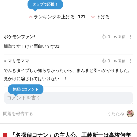
タップで応援！
expand_less
expand_more
ランキングを上げる
121
下げる
more_vert
ポケモンファン!
👍 0
返信
reply
簡単です！けど面白いですね!
more_vert
マリモママ
👍 0
⭐
返信
reply
でんきタイプしか知らなかったから、まんまと引っかかりました。
見かけに騙されてはいけない…！
気軽にコメント
問題を報告する
うたたね
『名探偵コナン』の主人公、工藤新一は高校何年