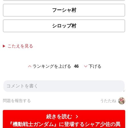
フーシャ村
シロップ村
こたえを見る
expand_less
expand_more
ランキングを上げる
46
下げる
問題を報告する
うたたね
chevron_right
続きを読む
『機動戦士ガンダム』に登場するシャア少佐の異