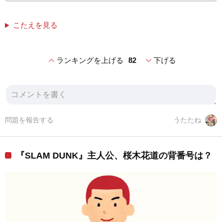
こたえを見る
expand_less
expand_more
ランキングを上げる
82
下げる
問題を報告する
うたたね
『SLAM DUNK』主人公、桜木花道の背番号は？