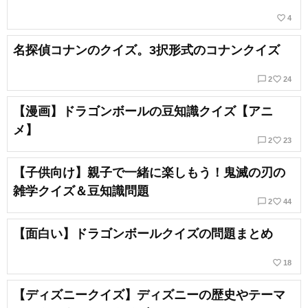
favorite_border
4
名探偵コナンのクイズ。3択形式のコナンクイズ
chat_bubble_outline
favorite_border
2
24
【漫画】ドラゴンボールの豆知識クイズ【アニ
メ】
chat_bubble_outline
favorite_border
2
23
【子供向け】親子で一緒に楽しもう！鬼滅の刃の
雑学クイズ＆豆知識問題
chat_bubble_outline
favorite_border
2
44
【面白い】ドラゴンボールクイズの問題まとめ
favorite_border
18
【ディズニークイズ】ディズニーの歴史やテーマ