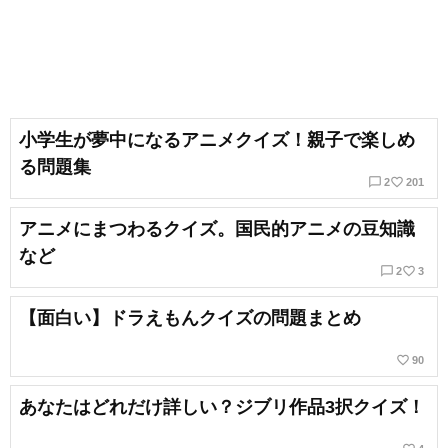
小学生が夢中になるアニメクイズ！親子で楽しめ
る問題集
chat_bubble_outline
favorite_border
2
201
アニメにまつわるクイズ。国民的アニメの豆知識
など
chat_bubble_outline
favorite_border
2
3
【面白い】ドラえもんクイズの問題まとめ
favorite_border
90
あなたはどれだけ詳しい？ジブリ作品3択クイズ！