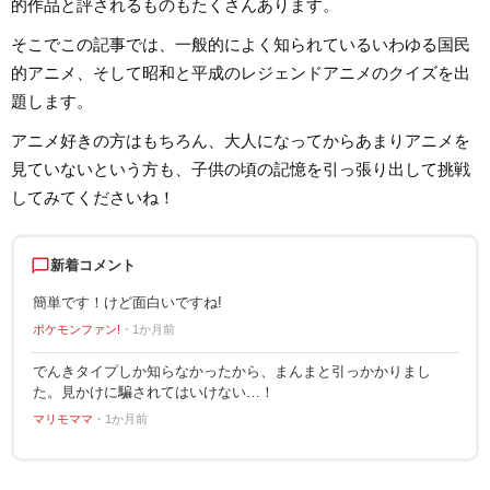
的作品と評されるものもたくさんあります。
そこでこの記事では、一般的によく知られているいわゆる国民
的アニメ、そして昭和と平成のレジェンドアニメのクイズを出
題します。
アニメ好きの方はもちろん、大人になってからあまりアニメを
見ていないという方も、子供の頃の記憶を引っ張り出して挑戦
してみてくださいね！
chat_bubble_outline
新着コメント
簡単です！けど面白いですね!
ポケモンファン!
1か月前
でんきタイプしか知らなかったから、まんまと引っかかりまし
た。見かけに騙されてはいけない…！
マリモママ
1か月前