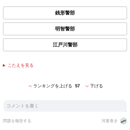
銭形警部
明智警部
江戸川警部
こたえを見る
expand_less
expand_more
ランキングを上げる
57
下げる
問題を報告する
河童巻き