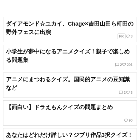
ダイアモンド☆ユカイ、Chage×吉田山田ら町田の
野外フェスに出演
favorite_border
PR
3
小学生が夢中になるアニメクイズ！親子で楽しめ
る問題集
chat_bubble_outline
favorite_border
2
201
アニメにまつわるクイズ。国民的アニメの豆知識
など
chat_bubble_outline
favorite_border
2
3
【面白い】ドラえもんクイズの問題まとめ
favorite_border
90
あなたはどれだけ詳しい？ジブリ作品3択クイズ！