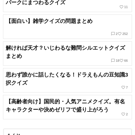
パークにまつわるクイズ
favorite_border
11
【面白い】雑学クイズの問題まとめ
chat_bubble_outline
favorite_border
2
252
解ければ天才？いじわるな難問シルエットクイズ
まとめ
chat_bubble_outline
favorite_border
18
66
思わず誰かに話したくなる！ドラえもんの豆知識3
択クイズ
favorite_border
7
【高齢者向け】国民的・人気アニメクイズ。有名
キャラクターや決めゼリフで盛り上がろう
favorite_border
2