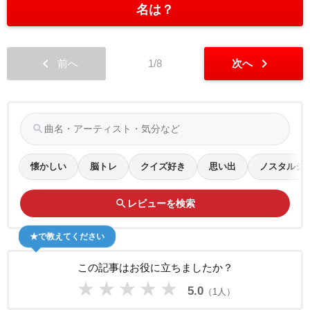
名は？
chevron_left
chevron_right
前へ
1/8
次へ
search
懐かしい
脳トレ
クイズ好き
思い出
ノスタルジ
search
レビューを検索
★で教えてください
この記事はお役に立ちましたか？
★
★
★
★
★
5.0
（1人）