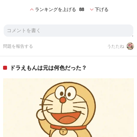
expand_less
expand_more
ランキングを上げる
88
下げる
問題を報告する
うたたね
ドラえもんは元は何色だった？