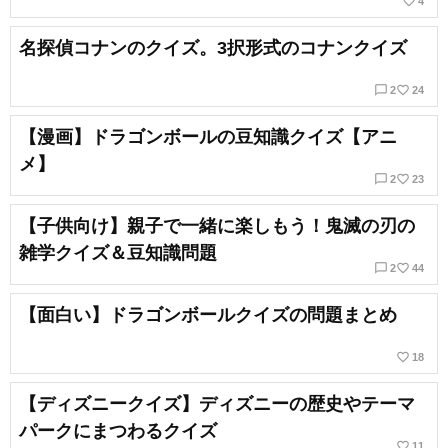
favorite_border
4
名探偵コナンのクイズ。3択形式のコナンクイズ
chat_bubble_outline
favorite_border
2
24
【漫画】ドラゴンボールの豆知識クイズ【アニ
メ】
chat_bubble_outline
favorite_border
2
23
【子供向け】親子で一緒に楽しもう！鬼滅の刃の
雑学クイズ＆豆知識問題
chat_bubble_outline
favorite_border
2
44
【面白い】ドラゴンボールクイズの問題まとめ
favorite_border
18
【ディズニークイズ】ディズニーの歴史やテーマ
パークにまつわるクイズ
favorite_border
11