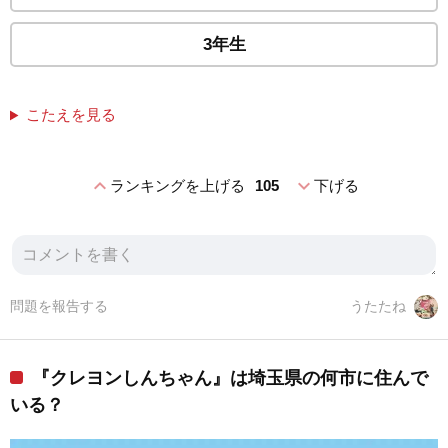
3年生
こたえを見る
expand_less
expand_more
ランキングを上げる
105
下げる
問題を報告する
うたたね
『クレヨンしんちゃん』は埼玉県の何市に住んで
いる？