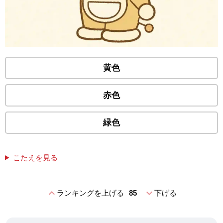
黄色
赤色
緑色
こたえを見る
expand_less
expand_more
ランキングを上げる
85
下げる