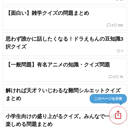
【面白い】雑学クイズの問題まとめ
chat_bubble_outline
favorite_border
2
252
思わず誰かに話したくなる！ドラえもんの豆知識3
択クイズ
favorite_border
7
【一般問題】有名アニメの知識・クイズ問題
chat_bubble_outline
favorite_border
2
75
解ければ天才？いじわるな難問シルエットクイズ
まとめ
このページを共有
chat_bubble_outline
favorite_border
18
66
ios_share
小学生向けの盛り上がるクイズ。みんなで一緒に
楽しめる問題まとめ
favorite_border
230