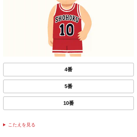
4番
5番
10番
こたえを見る