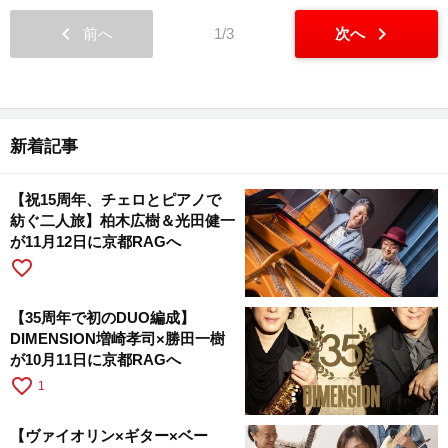
chevron_left
chevron_right
前へ
1/3
次へ
新着記事
【祝15周年、チェロとピアノで
紡ぐ二人旅】柏木広樹＆光田健一
が11月12日に京都RAGへ
favorite_border
【35周年で初のDUO編成】
DIMENSION増崎孝司×勝田一樹
が10月11日に京都RAGへ
favorite_border
1
【ヴァイオリン×ギター×ベー