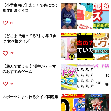
【小学生向け】楽しくて身につく
都道府県クイズ
favorite_border
44
【どこまで知ってる?】小学生向
け 食べ物クイズ
favorite_border
133
【遊んで覚える!】漢字がテーマ
のおすすめゲーム
favorite_border
70
スポーツにまつわるクイズ問題集