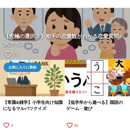
【究極の選択？】相手の恋愛観がわかる恋愛質問2
択クイズ
favorite_border
16
お気に入りに登録
【常識&雑学】小学生向け知識
【低学年から遊べる】国語の
になるマルバツクイズ
ゲーム・遊び
favorite_border
favorite_border
4
82