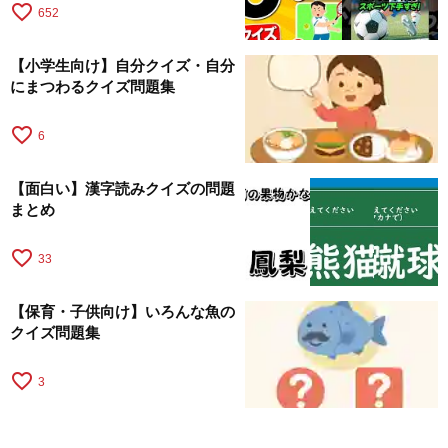
favorite_border
652
【小学生向け】自分クイズ・自分
にまつわるクイズ問題集
favorite_border
6
【面白い】漢字読みクイズの問題
まとめ
favorite_border
33
【保育・子供向け】いろんな魚の
クイズ問題集
favorite_border
3