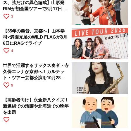
ス、弦だけの異色編成】山形発
RIMが初全国ツアーで8月17日に
RAGへ
favorite_border
3
【35年の轟音、京都へ】山本恭
司×満園兄弟のWILD FLAGが8月
6日にRAGでライブ
favorite_border
4
世界で活躍するサックス奏者・寺
久保エレナが京都へ！カルテッ
ト・ツアー京都公演を10月28日
に開催
favorite_border
9
【高齢者向け】永倉新八クイズ！
新選組での活躍や北海道での晩年
を出題
favorite_border