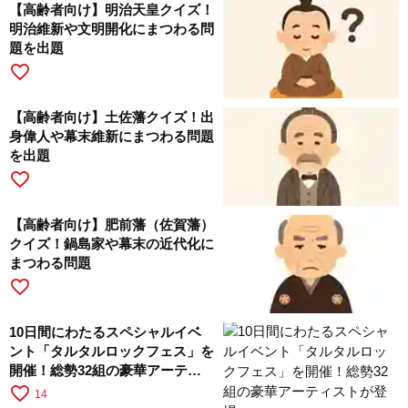
【高齢者向け】明治天皇クイズ！
明治維新や文明開化にまつわる問
題を出題
favorite_border
【高齢者向け】土佐藩クイズ！出
身偉人や幕末維新にまつわる問題
を出題
favorite_border
【高齢者向け】肥前藩（佐賀藩）
クイズ！鍋島家や幕末の近代化に
まつわる問題
favorite_border
10日間にわたるスペシャルイベ
ント「タルタルロックフェス」を
開催！総勢32組の豪華アーティ
ストが登場
favorite_border
14