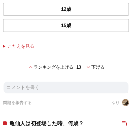
12歳
15歳
こたえを見る
expand_less
expand_more
ランキングを上げる
13
下げる
問題を報告する
ゆり
playlist_add
亀仙人は初登場した時、何歳？