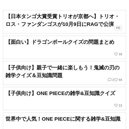
【日本タンゴ大賞受賞トリオが京都へ】トリオ・
ロス・ファンダンゴスが10月9日にRAGで公演
PR
【面白い】ドラゴンボールクイズの問題まとめ
favorite_border
18
【子供向け】親子で一緒に楽しもう！鬼滅の刃の
雑学クイズ＆豆知識問題
chat_bubble_outline
favorite_border
2
44
【子供向け】ONE PIECEの雑学&豆知識クイズ
favorite_border
13
世界中で人気！ONE PIECEに関する雑学&豆知識