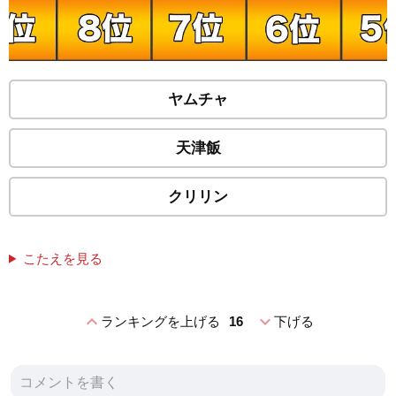
ヤムチャ
天津飯
クリリン
こたえを見る
expand_less
expand_more
ランキングを上げる
16
下げる