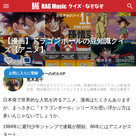
おすすめのクイズ
【漫画】ドラゴンボールの豆知識クイ
ズ【アニメ】
favorite_border
chat_bubble_outline
最終更新：
2024/2/27
23
2
音楽ライターのボカロP
お気に入りに登録
荒木若干
プロアマ問わずライブイベントのPA、映像写真のカメラマンや飲食店
店員、物流拠点のスタッフなどさまざまな職種を経験、現在は兼業ラ
イターとして日々を過ごしています。これまでに音楽、漫画系サイト
での作品紹介記事や、1st PLACE株式会社様の「IA SUPER BEST」特
日本発で世界的な人気を誇るアニメ、漫画はたくさんあります
典ライナーノーツの執筆等に携わらせていただきました。音楽経験と
しては、中学からギターを始め、学生時代はバンド活動に注力。その
が、まっさきに『ドラゴンボール』シリーズが思い浮かぶ方は
後15年以上、現在に至るまで、いちボカロPとしてオリジナル楽曲を発
表し続けています。邦楽ロック、ボカロ、漫画が得意ジャンルです。
多いんじゃないでしょうか。
1984年に週刊少年ジャンプで連載が開始、86年にはアニメがス
タート。