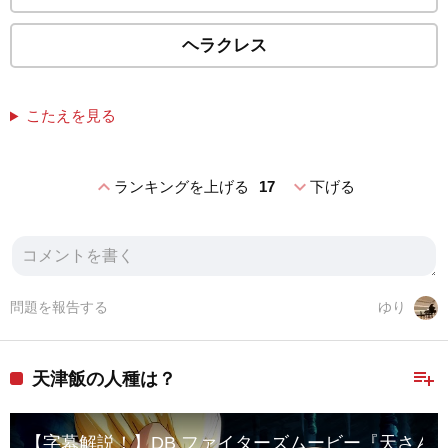
ヘラクレス
こたえを見る
expand_less
expand_more
ランキングを上げる
17
下げる
問題を報告する
ゆり
playlist_add
天津飯の人種は？
【字幕解説！】DB ファイターズムービー『天さん＆ベジ