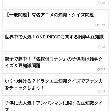
favorite_border
90
【一般問題】有名アニメの知識・クイズ問題
chat_bubble_outline
favorite_border
2
75
世界中で人気！ONE PIECEに関する雑学&豆知識
favorite_border
40
親子で夢中！『名探偵コナン』の子供向け雑学ク
イズ＆豆知識問題
favorite_border
324
いくつ解ける？ドラクエ豆知識クイズでファン力
をチェックしよう！
favorite_border
13
子供に大人気！アンパンマンに関する豆知識クイ
ズ