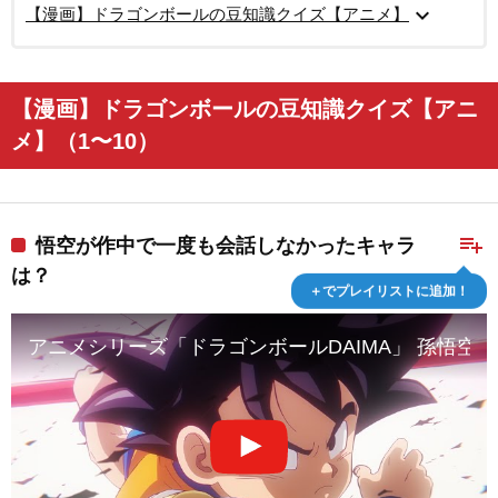
expand_more
【漫画】ドラゴンボールの豆知識クイズ【アニメ】
【漫画】ドラゴンボールの豆知識クイズ【アニ
メ】（1〜10）
playlist_add
悟空が作中で一度も会話しなかったキャラ
は？
＋でプレイリストに追加！
アニメシリーズ「ドラゴンボールDAIMA」 孫悟空キャラ