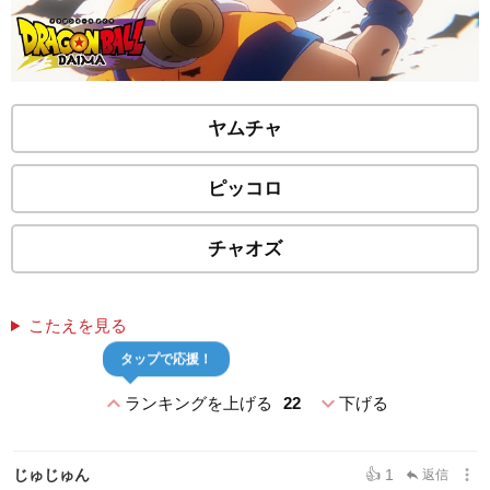
ヤムチャ
ピッコロ
チャオズ
こたえを見る
タップで応援！
expand_less
expand_more
ランキングを上げる
22
下げる
more_vert
じゅじゅん
👍 1
返信
reply