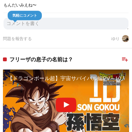
もんだいみえね〜
気軽にコメント
問題を報告する
ゆり
playlist_add
フリーザの息子の名前は？
【ドラゴンボール超】宇宙サバイバル編PV～10人