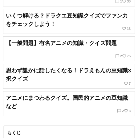
chat_bubble_outline
favorite_border
1
30
いくつ解ける？ドラクエ豆知識クイズでファン力
をチェックしよう！
favorite_border
13
【一般問題】有名アニメの知識・クイズ問題
chat_bubble_outline
favorite_border
2
75
思わず誰かに話したくなる！ドラえもんの豆知識3
択クイズ
favorite_border
7
アニメにまつわるクイズ。国民的アニメの豆知識
など
chat_bubble_outline
favorite_border
2
3
もくじ