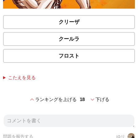
クリーザ
クールラ
フロスト
こたえを見る
expand_less
expand_more
ランキングを上げる
18
下げる
問題を報告する
ゆり