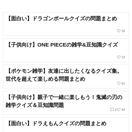
【面白い】ドラゴンボールクイズの問題まとめ
favorite_border
18
【子供向け】ONE PIECEの雑学&豆知識クイズ
favorite_border
13
【ポケモン雑学】友達に出したくなるクイズ集。
世代を超えて楽しめる問題まとめ
favorite_border
51
【子供向け】親子で一緒に楽しもう！鬼滅の刃の
雑学クイズ＆豆知識問題
chat_bubble_outline
favorite_border
2
44
【面白い】ドラえもんクイズの問題まとめ