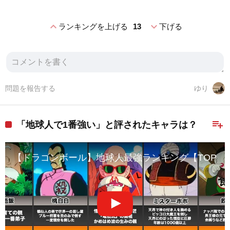
expand_less
expand_more
ランキングを上げる
13
下げる
問題を報告する
ゆり
playlist_add
「地球人で1番強い」と評されたキャラは？
【ドラゴンボール】地球人最強ランキング【TOP20