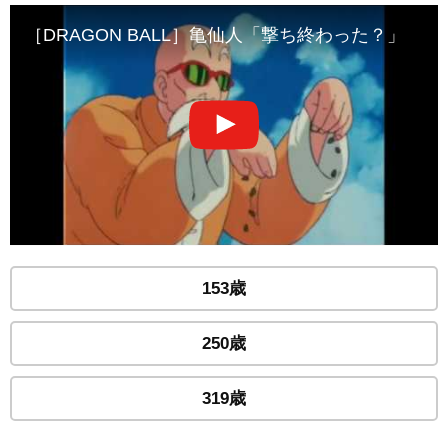
［DRAGON BALL］亀仙人「撃ち終わった？」
153歳
250歳
319歳