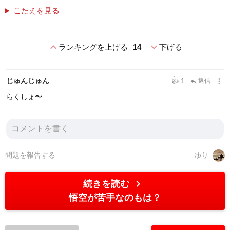
こたえを見る
expand_less
expand_more
ランキングを上げる
14
下げる
more_vert
じゅんじゅん
👍 1
返信
reply
らくしょ〜
問題を報告する
ゆり
chevron_right
続きを読む
悟空が苦手なのもは？