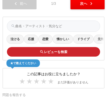
chevron_left
chevron_right
前へ
1/3
次へ
search
泣ける
応援
恋愛
懐かしい
ドライブ
元気
search
レビューを検索
★で教えてください
この記事はお役に立ちましたか？
★
★
★
★
★
まだ評価がありません
問題を報告する