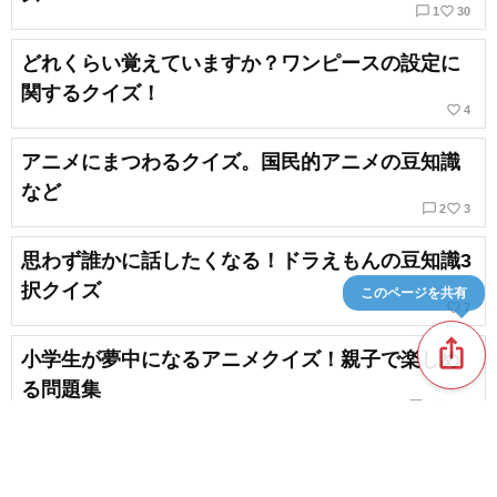
chat_bubble_outline
favorite_border
1
30
どれくらい覚えていますか？ワンピースの設定に
関するクイズ！
favorite_border
4
アニメにまつわるクイズ。国民的アニメの豆知識
など
chat_bubble_outline
favorite_border
2
3
思わず誰かに話したくなる！ドラえもんの豆知識3
択クイズ
このページを共有
favorite_border
7
ios_share
小学生が夢中になるアニメクイズ！親子で楽しめ
る問題集
chat_bubble_outline
favorite_border
2
201
【一般】意外と知らない？都道府県の3択クイズで
地理力を試そう