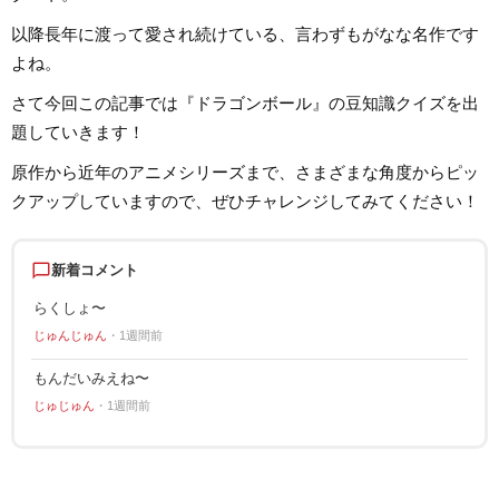
以降長年に渡って愛され続けている、言わずもがなな名作です
よね。
さて今回この記事では『ドラゴンボール』の豆知識クイズを出
題していきます！
原作から近年のアニメシリーズまで、さまざまな角度からピッ
クアップしていますので、ぜひチャレンジしてみてください！
chat_bubble_outline
新着コメント
らくしょ〜
じゅんじゅん
1週間前
もんだいみえね〜
じゅじゅん
1週間前