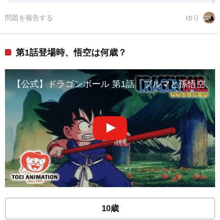
問題を報告する
ゆり
第1話登場時、悟空は何歳？
【公式】ドラゴンボール 第1話「ブルマと孫悟空」
10歳