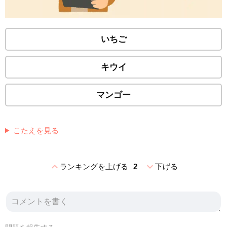
いちご
キウイ
マンゴー
こたえを見る
expand_less
expand_more
ランキングを上げる
2
下げる