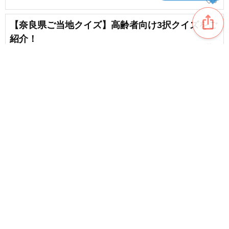
favorite_border
9
ios_share
【奈良県ご当地クイズ】高齢者向け3択クイズをご
紹介！
favorite_border
1
【高齢者向け】知識が増える！楽しい雑学クイズ
favorite_border
2
content_copy
【高齢者向け】面白くてためになる！雑学やクイ
ズをご紹介
favorite_border
favorite_border
4
【高齢者向け】大分県ご当地クイズ。特産品・歴
史・伝統調理法から学ぶ独自の文化
favorite_border
3
【高齢者向け】岡山県のご当地クイズ。地域の魅
力を再発見
favorite_border
13