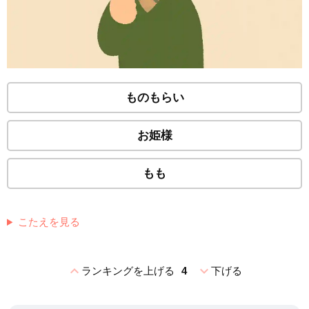
ものもらい
お姫様
もも
こたえを見る
expand_less
expand_more
ランキングを上げる
4
下げる