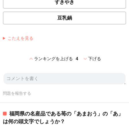
すきやき
豆乳鍋
こたえを見る
expand_less
expand_more
ランキングを上げる
4
下げる
問題を報告する
福岡県の名産品である苺の「あまおう」の「あ」
は何の頭文字でしょうか？