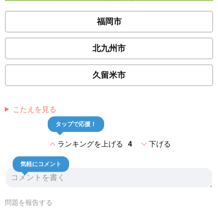
福岡市
北九州市
久留米市
こたえを見る
タップで応援！
expand_less
expand_more
ランキングを上げる
4
下げる
気軽にコメント
問題を報告する