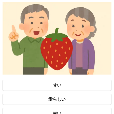
甘い
愛らしい
赤い