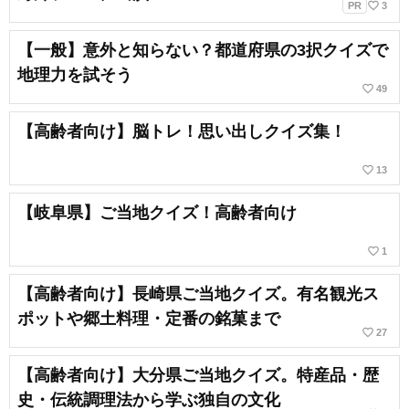
favorite_border
PR
3
【一般】意外と知らない？都道府県の3択クイズで
地理力を試そう
favorite_border
49
【高齢者向け】脳トレ！思い出しクイズ集！
favorite_border
13
【岐阜県】ご当地クイズ！高齢者向け
favorite_border
1
【高齢者向け】長崎県ご当地クイズ。有名観光ス
ポットや郷土料理・定番の銘菓まで
favorite_border
27
【高齢者向け】大分県ご当地クイズ。特産品・歴
史・伝統調理法から学ぶ独自の文化