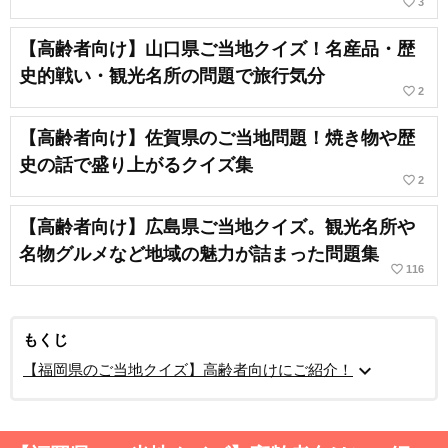
favorite_border
3
【高齢者向け】山口県ご当地クイズ！名産品・歴
史的戦い・観光名所の問題で旅行気分
favorite_border
2
【高齢者向け】佐賀県のご当地問題！焼き物や歴
史の話で盛り上がるクイズ集
favorite_border
2
【高齢者向け】広島県ご当地クイズ。観光名所や
名物グルメなど地域の魅力が詰まった問題集
favorite_border
116
もくじ
expand_more
【福岡県のご当地クイズ】高齢者向けにご紹介！