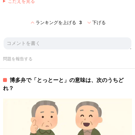
こたえを見る
expand_less
expand_more
ランキングを上げる
3
下げる
問題を報告する
博多弁で「とっとーと」の意味は、次のうちど
れ？