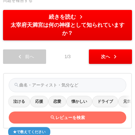
問題を報告する
chevron_right
続きを読む
太宰府天満宮は何の神様として知られています
か？
chevron_left
chevron_right
前へ
1/3
次へ
search
泣ける
応援
恋愛
懐かしい
ドライブ
元気
search
レビューを検索
★で教えてください