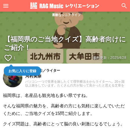
素敵なシニアライフ
【福岡県のご当地クイズ】高齢者向けに
ご紹介！
favorite_border
最終更新：
2025/4/28
1
お気に入りに登録
理学療法士／ライター
河村美奈
パソコン一つで世界を旅したくて理学療法士からライターへ。20ヶ国
以上旅をしています。たくさんの方が知って良かったと思える文章を
お届けできたら幸いです。よろしくお願いいたします。
福岡県は、名産品も観光地も多い県ですね。
そんな福岡県の魅力を、高齢者の方にも気軽に楽しんでいただ
くために、ご当地クイズを15問ご紹介します。
クイズ問題は、高齢者にとって脳の良い刺激になるでしょう。