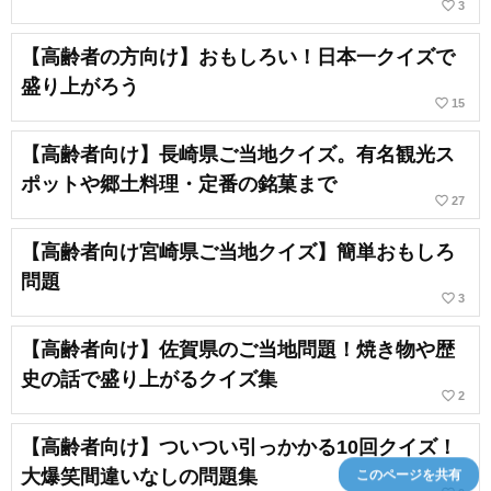
favorite_border
3
【高齢者の方向け】おもしろい！日本一クイズで
盛り上がろう
favorite_border
15
【高齢者向け】長崎県ご当地クイズ。有名観光ス
ポットや郷土料理・定番の銘菓まで
favorite_border
27
【高齢者向け宮崎県ご当地クイズ】簡単おもしろ
問題
favorite_border
3
【高齢者向け】佐賀県のご当地問題！焼き物や歴
史の話で盛り上がるクイズ集
favorite_border
2
【高齢者向け】ついつい引っかかる10回クイズ！
大爆笑間違いなしの問題集
このページを共有