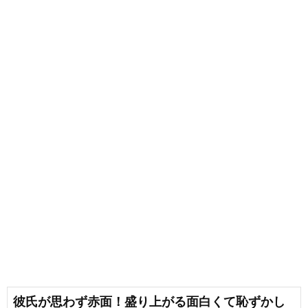
彼氏が思わず赤面！盛り上がる面白くて恥ずかし