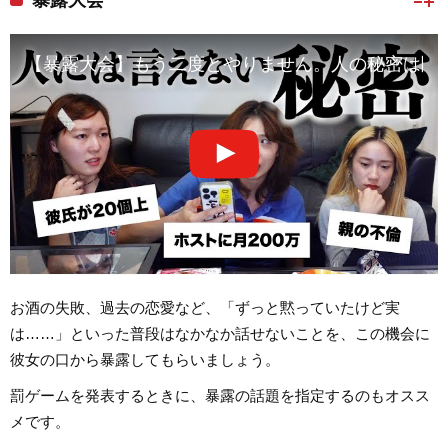
暴露大会
【暴露大会】もう二度とやりません。人の秘密は聞
お酒の失敗、過去の恋愛など、「ずっと黙っていたけど実
は……」といった普段はなかなか話せないことを、この機会に
彼女の口から暴露してもらいましょう。
罰ゲームを発表するときに、暴露の話題を指定するのもオスス
メです。