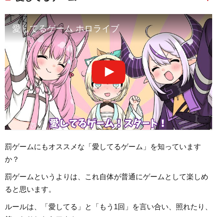
愛してるゲーム ホロライブ
罰ゲームにもオススメな「愛してるゲーム」を知っています
か？
罰ゲームというよりは、これ自体が普通にゲームとして楽しめ
ると思います。
ルールは、「愛してる」と「もう1回」を言い合い、照れたり、