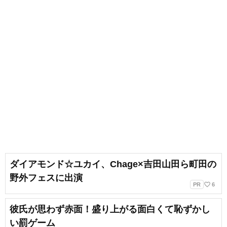
ダイアモンド☆ユカイ、Chage×吉田山田ら町田の
野外フェスに出演
favorite_border
PR
6
彼氏が思わず赤面！盛り上がる面白くて恥ずかし
い罰ゲーム