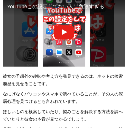
YouTubeこの設定してない人は危険すぎる…
彼女の予想外の趣味や考え方を発見できるのは、ネットの検索
履歴を見せることです。
なにげなくパソコンやスマホで調べていることが、その人の深
層心理を見つけるとも言われています。
ほしいものを検索していたり、悩みごとを解決する方法を調べ
ていたりと彼女の本音が見つかるでしょう。