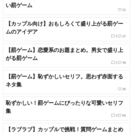
い罰ゲーム
favorite_border
21
【カップル向け】おもしろくて盛り上がる罰ゲー
ムのアイデア
chat_bubble_outline
favorite_border
1
27
【罰ゲーム】恋愛系のお題まとめ。男女で盛り上
がる罰ゲーム
chat_bubble_outline
favorite_border
1
49
【罰ゲーム】恥ずかしいセリフ。思わず赤面する
ネタ集
favorite_border
26
恥ずかしい！罰ゲームにぴったりな可愛いセリフ
集
chat_bubble_outline
favorite_border
3
84
【ラブラブ】カップルで挑戦！質問ゲームまとめ