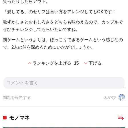
笑ったりしたらアウト。
「愛してる」のセリフは言い方をアレンジしてもOKです！
恥ずかしさとおもしろさをどちらも味わえるので、カップルで
ぜひチャレンジしてもらいたいですね。
罰ゲームというよりは、ほっこりできるゲームという感じなの
で、2人の仲を深めるためにいかがでしょうか。
expand_less
expand_more
ランキングを上げる
15
下げる
問題を報告する
みやび
playlist_add
モノマネ