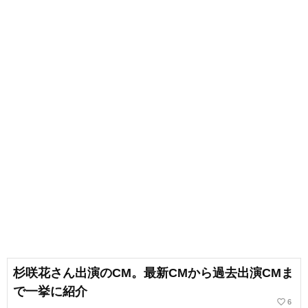
杉咲花さん出演のCM。最新CMから過去出演CMま
で一挙に紹介
favorite_border
6