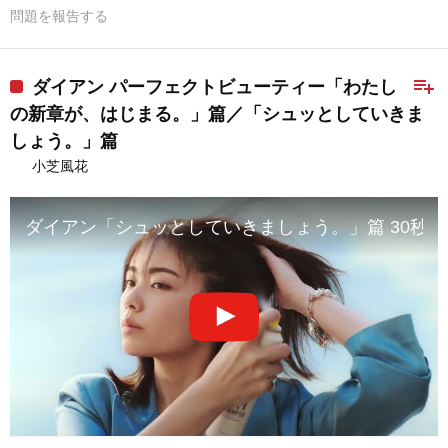
問題を報告する
playlist_add
ダイアン パーフェクトビューティー「わたし
の新章が、はじまる。」篇／「シュッとしていきま
しょう。」篇
小芝風花
ダイアン「シュッとしていきましょう。」篇 30秒