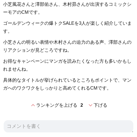
小芝風花さんと澤部佑さん、木村昴さんが出演するコミックシ
ーモアのCMです。
ゴールデンウィークの爆トクSALEを3人が楽しく紹介していま
す。
小芝さんの明るい表情や木村さんの迫力のある声、澤部さんの
リアクションが見どころですね。
お得なキャンペーンにマンガを読みたくなった方も多いかもし
れませんね。
具体的なタイトルが挙げられているところもポイントで、マン
ガへのワクワクをしっかりと高めてくれるCMです。
expand_less
expand_more
ランキングを上げる
2
下げる