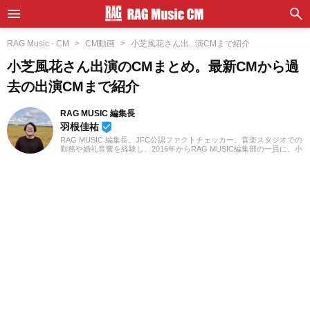
RAG Music - CM
CM動画
小芝風花さん出...演CMまで紹介
小芝風花さん出演のCMまとめ。最新CMから過
去の出演CMまで紹介
RAG MUSIC 編集長
羽根佳祐
beenhere
RAG MUSIC 編集長。JFC公認ファクトチェッカー。音楽スタジオでの
勤務や婚礼音響を経験し、2016年からRAG MUSIC編集部の一員に。小
学校ではマーチング、中学校では吹奏楽でクラリネット、高校以降は
バンドでドラムと、さまざまな楽器を経験。各種楽曲紹介記事をはじ
め、各地の音楽フェスの紹介記事やライブレポートなど、自身の音楽
活動やこれまでの業務で培った経験を元に日々記事を制作していま
す。音楽は国内外のロックはもちろん、最近ではJ-POPも広く好んで
聴いています。