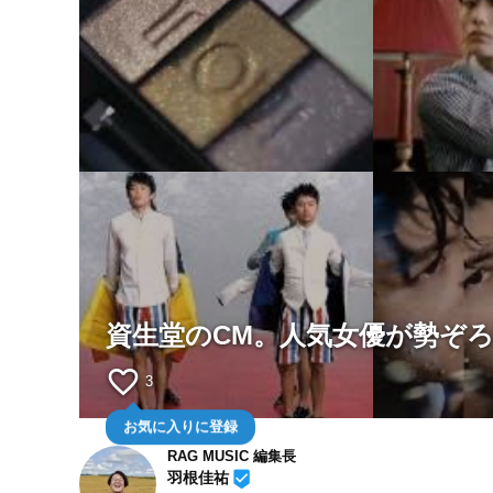
資生堂のCM。人気女優が勢ぞ
favorite_border
3
お気に入りに登録
RAG MUSIC 編集長
beenhere
羽根佳祐