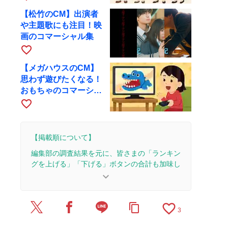
【松竹のCM】出演者
や主題歌にも注目！映
画のコマーシャル集
favorite_border
【メガハウスのCM】
思わず遊びたくなる！
おもちゃのコマーシャ
ル集
favorite_border
【掲載順について】
編集部の調査結果を元に、皆さまの「ランキン
グを上げる」「下げる」ボタンの合計も加味し
て決まります。
keyboard_arrow_down
【更新履歴】
favorite_border
content_copy
2026/7/31：1本のレビューを追加・更新。
3
2026/7/15：1本のレビューを追加・更新。
2026/7/14：3本のレビューを追加・更新。