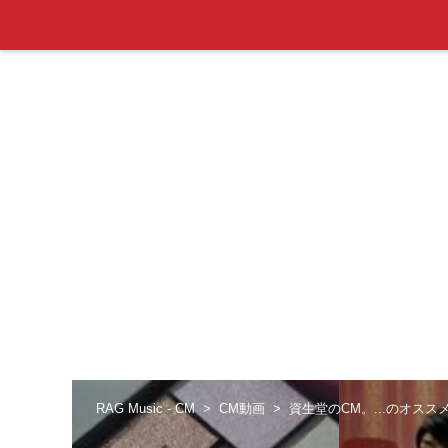
RAG Music - CM
CM動画
資生堂のCM。...のオスス