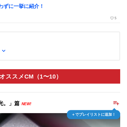
わずに一挙に紹介！
favorite_border
5
expand_more
M
オススメCM（1〜10）
playlist_add
光。」篇
NEW!
＋でプレイリストに追加！