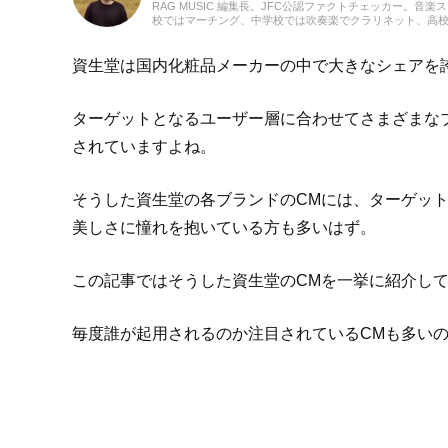
RAG MUSIC 編集長。JFC公認ファクトチェッカー。音楽
校ではマーチング、中学校では吹奏楽でクラリネット、高
の音楽フェスの紹介記事やライブレポートなど、自身の音
のロックはもちろん、最近ではJ-POPも広く好んで聴いて
資生堂は国内化粧品メーカーの中で大きなシェアを
ターゲットとなるユーザー層に合わせてさまざまな
されていますよね。
そうした資生堂の各ブランドのCMには、ターゲッ
美しさに憧れを抱いている方も多いはず。
この記事ではそうした資生堂のCMを一挙に紹介し
毎度誰が起用されるのか注目されているCMも多い