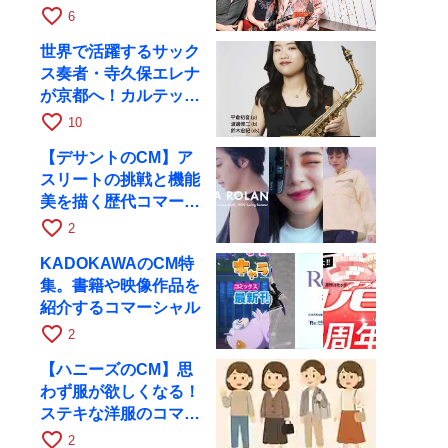
月6日にRAGでライブ
favorite_border
6
世界で活躍するサック
ス奏者・寺久保エレナ
が京都へ！カルテッ
ト・ツアー京都公演を
favorite_border
10
10月28日に開催
【デサントのCM】ア
スリートの挑戦と機能
美を描く歴代コマーシ
ャル集
favorite_border
2
KADOKAWAのCM特
集。書籍や映像作品を
紹介するコマーシャル
favorite_border
2
【ハニーズのCM】思
わず服が欲しくなる！
ステキな洋服のコマー
シャル
favorite_border
2