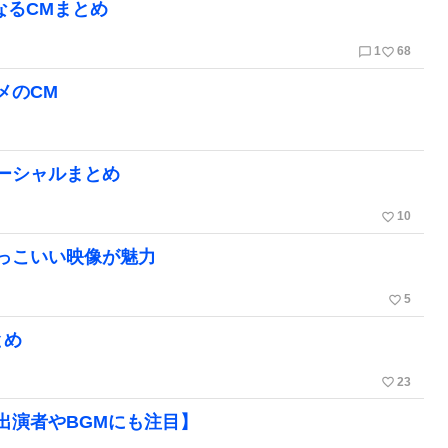
なるCMまとめ
chat_bubble_outline
favorite_border
1
68
メのCM
マーシャルまとめ
favorite_border
10
っこいい映像が魅力
favorite_border
5
とめ
favorite_border
23
出演者やBGMにも注目】