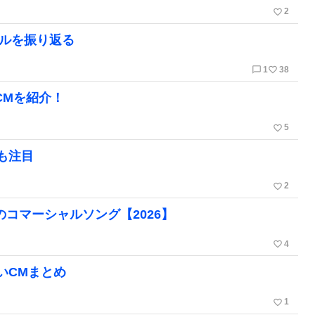
favorite_border
2
ャルを振り返る
chat_bubble_outline
favorite_border
1
38
CMを紹介！
favorite_border
5
も注目
favorite_border
2
のコマーシャルソング【2026】
favorite_border
4
いCMまとめ
favorite_border
1