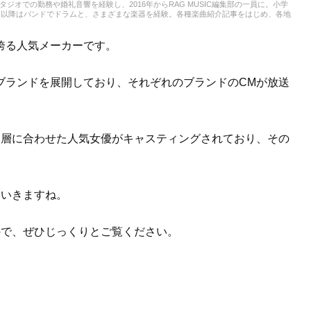
スタジオでの勤務や婚礼音響を経験し、2016年からRAG MUSIC編集部の一員に。小学
校以降はバンドでドラムと、さまざまな楽器を経験。各種楽曲紹介記事をはじめ、各地
楽活動やこれまでの業務で培った経験を元に日々記事を制作しています。音楽は国内外
います。
誇る人気メーカーです。
ブランドを展開しており、それぞれのブランドのCMが放送
ト層に合わせた人気女優がキャスティングされており、その
ていきますね。
ので、ぜひじっくりとご覧ください。