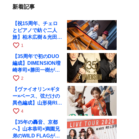
新着記事
【祝15周年、チェロ
とピアノで紡ぐ二人
旅】柏木広樹＆光田健
一が11月12日に京都
favorite_border
1
RAGへ
【35周年で初のDUO
編成】DIMENSION増
崎孝司×勝田一樹が10
月11日に京都RAGへ
favorite_border
2
【ヴァイオリン×ギタ
ー×ベース、弦だけの
異色編成】山形発RIM
が初全国ツアーで8月
favorite_border
4
17日にRAGへ
【35年の轟音、京都
へ】山本恭司×満園兄
弟のWILD FLAGが8