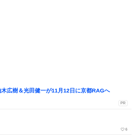
木広樹＆光田健一が11月12日に京都RAGへ
PR
favorite_border
6