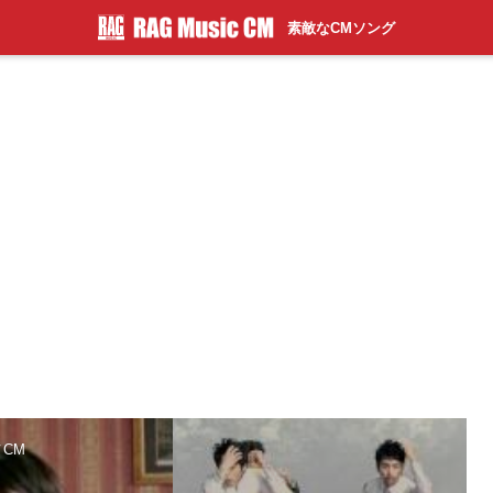
素敵なCMソング
メCM