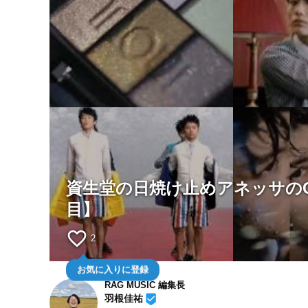
資生堂の日焼け止めアネッサの
目】
favorite_border
2
お気に入りに登録
RAG MUSIC 編集長
beenhere
羽根佳祐