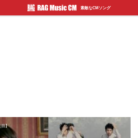
素敵なCMソング
注目】