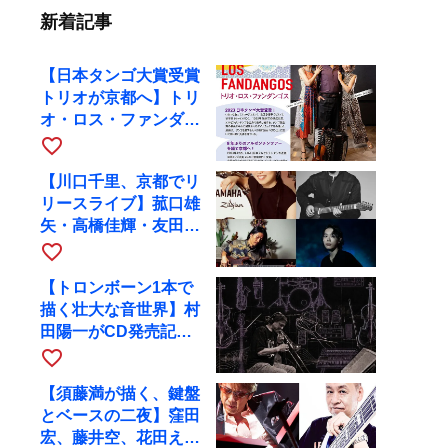
新着記事
【日本タンゴ大賞受賞
トリオが京都へ】トリ
オ・ロス・ファンダン
ゴスが10月9日にRAG
favorite_border
で公演
【川口千里、京都でリ
リースライブ】菰口雄
矢・高橋佳輝・友田ジ
ュンと9月28日にRAG
favorite_border
へ
【トロンボーン1本で
描く壮大な音世界】村
田陽一がCD発売記念
ツアーで9月4日に京
favorite_border
都へ
【須藤満が描く、鍵盤
とベースの二夜】窪田
宏、藤井空、花田えみ