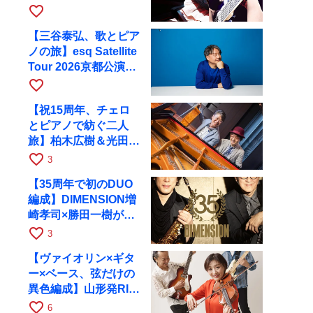
と京都RAGで共演
favorite_border
【三谷泰弘、歌とピア
ノの旅】esq Satellite
Tour 2026京都公演を
10月に開催
favorite_border
【祝15周年、チェロ
とピアノで紡ぐ二人
旅】柏木広樹＆光田健
一が11月12日に京都
favorite_border
3
RAGへ
【35周年で初のDUO
編成】DIMENSION増
崎孝司×勝田一樹が10
月11日に京都RAGへ
favorite_border
3
【ヴァイオリン×ギタ
ー×ベース、弦だけの
異色編成】山形発RIM
が初全国ツアーで8月
favorite_border
6