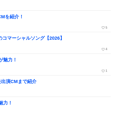
CMを紹介！
favorite_border
5
のコマーシャルソング【2026】
favorite_border
4
が魅力！
favorite_border
1
去出演CMまで紹介
魅力！