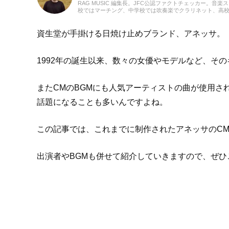
RAG MUSIC 編集長。JFC公認ファクトチェッカー。音楽
校ではマーチング、中学校では吹奏楽でクラリネット、高
の音楽フェスの紹介記事やライブレポートなど、自身の音
のロックはもちろん、最近ではJ-POPも広く好んで聴いて
資生堂が手掛ける日焼け止めブランド、アネッサ。
1992年の誕生以来、数々の女優やモデルなど、そ
またCMのBGMにも人気アーティストの曲が使用さ
話題になることも多いんですよね。
この記事では、これまでに制作されたアネッサのC
出演者やBGMも併せて紹介していきますので、ぜひ