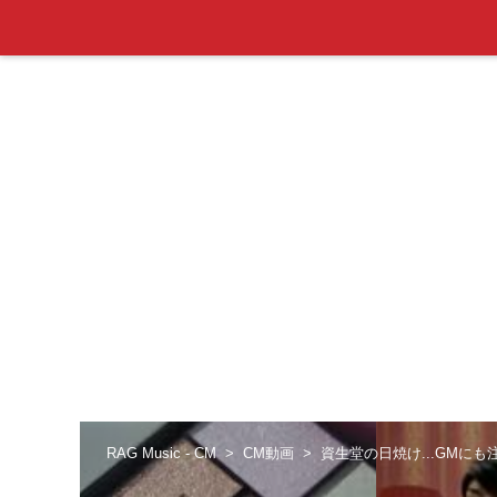
RAG Music - CM
CM動画
資生堂の日焼け...GMにも