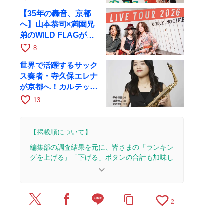
17日にRAGへ
【35年の轟音、京都
へ】山本恭司×満園兄
弟のWILD FLAGが8
月6日にRAGでライブ
favorite_border
8
世界で活躍するサック
ス奏者・寺久保エレナ
が京都へ！カルテッ
ト・ツアー京都公演を
favorite_border
13
10月28日に開催
【掲載順について】
編集部の調査結果を元に、皆さまの「ランキン
グを上げる」「下げる」ボタンの合計も加味し
て決まります。
keyboard_arrow_down
【更新履歴】
favorite_border
content_copy
2026/7/31：1本のレビューを追加・更新。
2
2026/7/15：1本のレビューを追加・更新。
2026/7/14：3本のレビューを追加・更新。