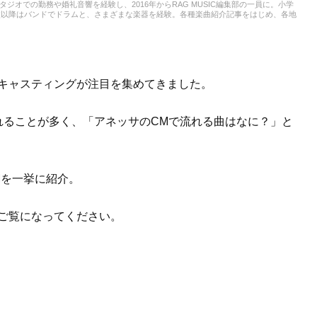
スタジオでの勤務や婚礼音響を経験し、2016年からRAG MUSIC編集部の一員に。小学
校以降はバンドでドラムと、さまざまな楽器を経験。各種楽曲紹介記事をはじめ、各地
楽活動やこれまでの業務で培った経験を元に日々記事を制作しています。音楽は国内外
います。
のキャスティングが注目を集めてきました。
れることが多く、「アネッサのCMで流れる曲はなに？」と
Mを一挙に紹介。
ご覧になってください。