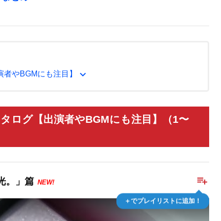
expand_more
演者やBGMにも注目】
タログ【出演者やBGMにも注目】（1〜
playlist_add
光。」篇
NEW!
＋でプレイリストに追加！