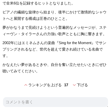
で全米6位を記録するヒットとなりました。
ピアノの繊細な旋律から始まり、後半にかけて激情的なシャウ
トへと展開する構成は圧巻のひとこと。
夢がかなうまで見続けようという普遍的なメッセージが、ステ
ィーヴン・タイラーさんの力強い歌声とともに胸に響きます。
2002年にはエミネムさんの楽曲『Sing for the Moment』でサン
プリングされるなど、世代を超えて愛され続けている名曲で
す。
かなえたい夢があるときや、自分を奮い立たせたいときにぜひ
聴いてみてください。
expand_less
expand_more
ランキングを上げる
17
下げる