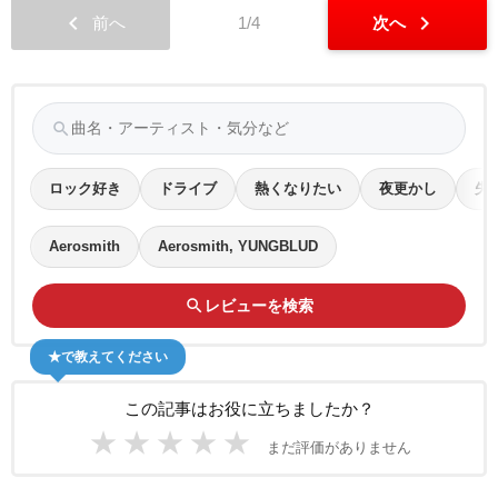
chevron_left
chevron_right
前へ
1/4
次へ
search
ロック好き
ドライブ
熱くなりたい
夜更かし
失
Aerosmith
Aerosmith, YUNGBLUD
search
レビューを検索
★で教えてください
この記事はお役に立ちましたか？
★
★
★
★
★
まだ評価がありません