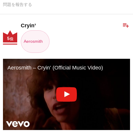
問題を報告する
playlist_add
Cryin’
5
位
Aerosmith
Aerosmith – Cryin’ (Official Music Video)