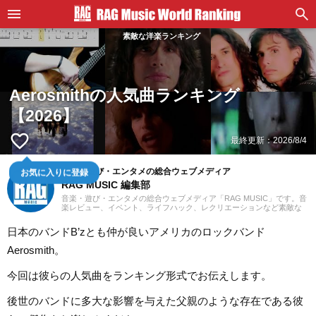
素敵な洋楽ランキング
Aerosmithの人気曲ランキング
【2026】
favorite_border
最終更新：
2026/8/4
音楽・遊び・エンタメの総合ウェブメディア
お気に入りに登録
RAG MUSIC 編集部
音楽・遊び・エンタメの総合ウェブメディア「RAG MUSIC」です。音
楽レビュー、イベント、ライフハック、レクリエーションなど素敵な
エンタメ情報をお届けします。
日本のバンドB’zとも仲が良いアメリカのロックバンド
Aerosmith。
今回は彼らの人気曲をランキング形式でお伝えします。
後世のバンドに多大な影響を与えた父親のような存在である彼