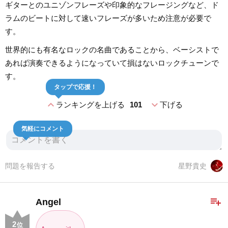
ギターとのユニゾンフレーズや印象的なフレージングなど、ド
ラムのビートに対して速いフレーズが多いため注意が必要で
す。
世界的にも有名なロックの名曲であることから、ベーシストで
あれば演奏できるようになっていて損はないロックチューンで
す。
タップで応援！
expand_less
expand_more
ランキングを上げる
101
下げる
気軽にコメント
問題を報告する
星野貴史
playlist_add
Angel
2
位