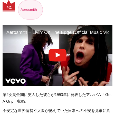
7
位
Aerosmith
Aerosmith – Livin’ On The Edge (Official Music Video
第2次黄金期に突入した彼らが1993年に発表したアルバム「Get
A Grip」収録。
不安定な世界情勢や大衆が抱えていた日常への不安を見事に具