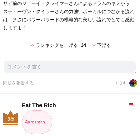
サビ前のジョーイ・クレイマーさんによるドラムのキメから、
スティーヴン・タイラーさんの力強いボーカルにつながる流れ
は、まさにパワーバラードの模範的な美しい流れでとても感動
しますよ！
expand_less
expand_more
ランキングを上げる
34
下げる
問題を報告する
ユウキ
playlist_add
Eat The Rich
3
位
Aerosmith