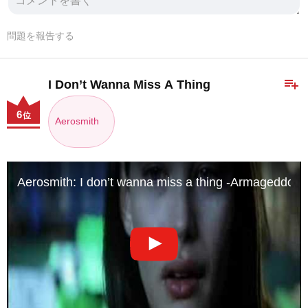
問題を報告する
playlist_add
I Don’t Wanna Miss A Thing
6
位
Aerosmith
Aerosmith: I don’t wanna miss a thing -Armageddon 