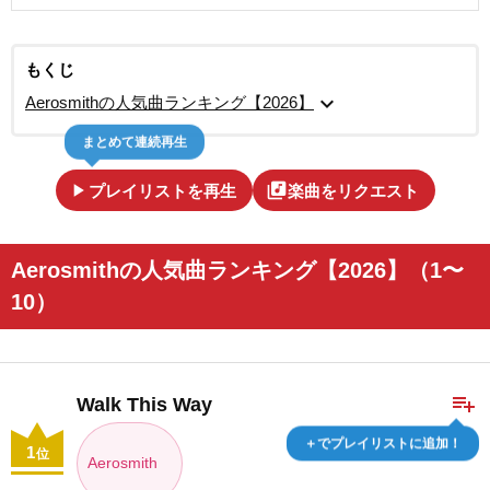
もくじ
expand_more
Aerosmithの人気曲ランキング【2026】
まとめて連続再生
play_arrow
library_music
プレイリストを再生
楽曲をリクエスト
Aerosmithの人気曲ランキング【2026】（1〜
10）
playlist_add
Walk This Way
＋でプレイリストに追加！
1
位
Aerosmith