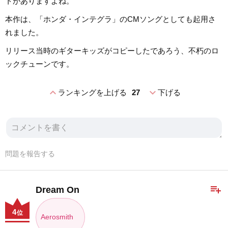
トがありますよね。
本作は、「ホンダ・インテグラ」のCMソングとしても起用さ
れました。
リリース当時のギターキッズがコピーしたであろう、不朽のロ
ックチューンです。
expand_less
expand_more
ランキングを上げる
27
下げる
問題を報告する
playlist_add
Dream On
4
位
Aerosmith