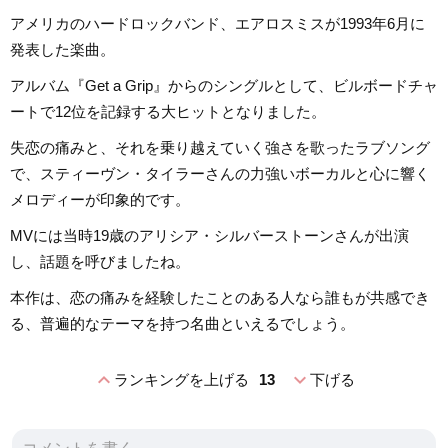
アメリカのハードロックバンド、エアロスミスが1993年6月に
発表した楽曲。
アルバム『Get a Grip』からのシングルとして、ビルボードチャ
ートで12位を記録する大ヒットとなりました。
失恋の痛みと、それを乗り越えていく強さを歌ったラブソング
で、スティーヴン・タイラーさんの力強いボーカルと心に響く
メロディーが印象的です。
MVには当時19歳のアリシア・シルバーストーンさんが出演
し、話題を呼びましたね。
本作は、恋の痛みを経験したことのある人なら誰もが共感でき
る、普遍的なテーマを持つ名曲といえるでしょう。
expand_less
expand_more
ランキングを上げる
13
下げる