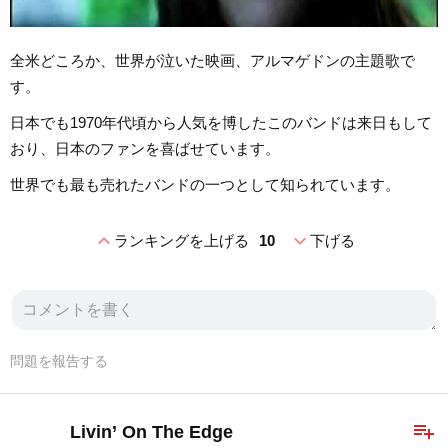
全米どころか、世界が泣いた映画、アルマゲドンの主題歌で
す。
日本でも1970年代頃から人気を博したこのバンドは来日もして
おり、日本のファンを喜ばせています。
世界でも最も売れたバンドの一つとして知られています。
expand_less
expand_more
ランキングを上げる
10
下げる
問題を報告する
playlist_add
Livin’ On The Edge