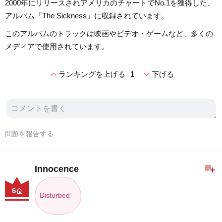
2000年にリリースされアメリカのチャートでNo.1を獲得した、
アルバム「The Sickness」に収録されています。
このアルバムのトラックは映画やビデオ・ゲームなど、多くの
メディアで使用されています。
expand_less
expand_more
ランキングを上げる
1
下げる
問題を報告する
playlist_add
Innocence
6
位
Disturbed