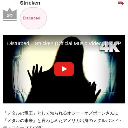
playlist_add
Stricken
2
位
Disturbed
Disturbed – Stricken (Official Music Video) [4K UP
「メタルの帝王」として知られるオジー・オズボーンさんに
「メタルの未来」と言わしめたアメリカ出身のメタルバンド・
ディスターブドの楽曲。