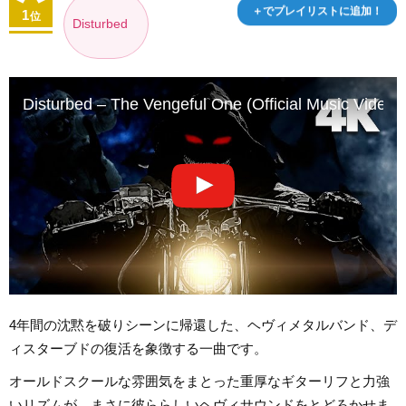
＋でプレイリストに追加！
1
位
Disturbed
Disturbed – The Vengeful One (Official Music Vide
4年間の沈黙を破りシーンに帰還した、ヘヴィメタルバンド、デ
ィスターブドの復活を象徴する一曲です。
オールドスクールな雰囲気をまとった重厚なギターリフと力強
いリズムが、まさに彼ららしいヘヴィサウンドをとどろかせま