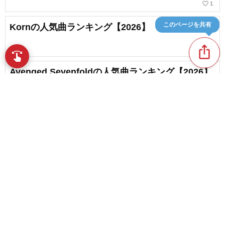
favorite_border
1
このページを共有
Kornの人気曲ランキング【2026】
ios_share
favorite_border
1
swipe
指先で音楽をブラウズ
Avenged Sevenfoldの人気曲ランキング【2026】
Megadethの人気曲ランキング【2026】
content_copy
favorite_border
6
Linkin Parkの人気曲ランキング【2026】
play_arrow
favorite_border
6
favorite_border
Nine Inch Nailsの人気曲ランキング【2026】