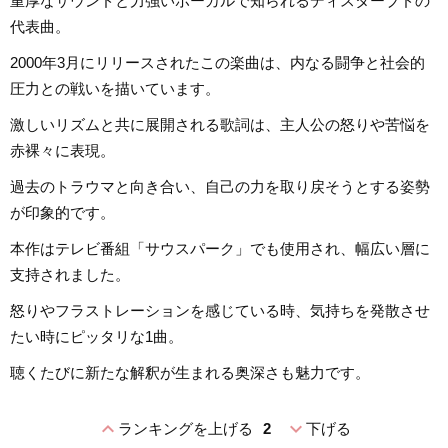
重厚なサウンドと力強いボーカルで知られるディスターブドの
代表曲。
2000年3月にリリースされたこの楽曲は、内なる闘争と社会的
圧力との戦いを描いています。
激しいリズムと共に展開される歌詞は、主人公の怒りや苦悩を
赤裸々に表現。
過去のトラウマと向き合い、自己の力を取り戻そうとする姿勢
が印象的です。
本作はテレビ番組「サウスパーク」でも使用され、幅広い層に
支持されました。
怒りやフラストレーションを感じている時、気持ちを発散させ
たい時にピッタリな1曲。
聴くたびに新たな解釈が生まれる奥深さも魅力です。
expand_less
expand_more
ランキングを上げる
2
下げる