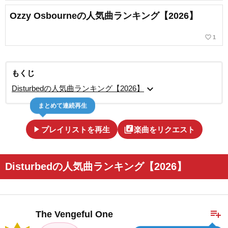
Ozzy Osbourneの人気曲ランキング【2026】
favorite_border
1
もくじ
expand_more
Disturbedの人気曲ランキング【2026】
まとめて連続再生
play_arrow
library_music
プレイリストを再生
楽曲をリクエスト
Disturbedの人気曲ランキング【2026】
playlist_add
The Vengeful One