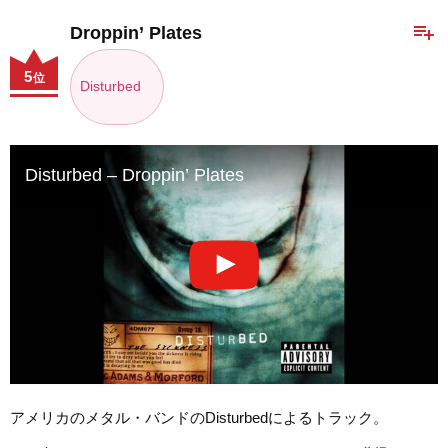
playlist_add
Droppin’ Plates
5
位
Disturbed
Disturbed – Droppin’ Plates
アメリカのメタル・バンドのDisturbedによるトラック。