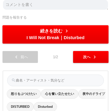
問題を報告する
chevron_right
続きを読む
I Will Not Break
Disturbed
chevron_left
chevron_right
前へ
1/2
次へ
search
怒りをぶつけたい
心を奮い立たせたい
夜中のドライブ
DISTURBED
Disturbed