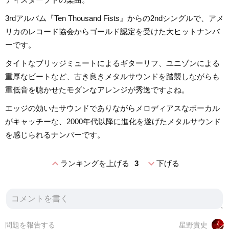
3rdアルバム『Ten Thousand Fists』からの2ndシングルで、アメ
リカのレコード協会からゴールド認定を受けた大ヒットナンバ
ーです。
タイトなブリッジミュートによるギターリフ、ユニゾンによる
重厚なビートなど、古き良きメタルサウンドを踏襲しながらも
重低音を聴かせたモダンなアレンジが秀逸ですよね。
エッジの効いたサウンドでありながらメロディアスなボーカル
がキャッチーな、2000年代以降に進化を遂げたメタルサウンド
を感じられるナンバーです。
expand_less
expand_more
ランキングを上げる
3
下げる
問題を報告する
星野貴史