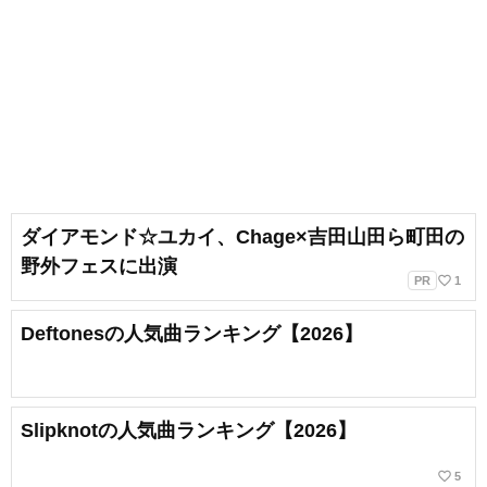
ダイアモンド☆ユカイ、Chage×吉田山田ら町田の
野外フェスに出演
favorite_border
PR
1
Deftonesの人気曲ランキング【2026】
Slipknotの人気曲ランキング【2026】
favorite_border
5