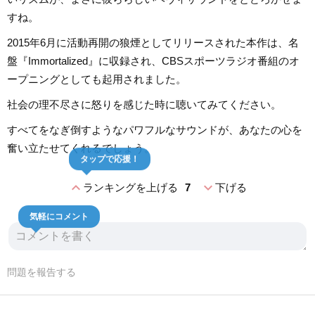
すね。
2015年6月に活動再開の狼煙としてリリースされた本作は、名
盤『Immortalized』に収録され、CBSスポーツラジオ番組のオ
ープニングとしても起用されました。
社会の理不尽さに怒りを感じた時に聴いてみてください。
すべてをなぎ倒すようなパワフルなサウンドが、あなたの心を
奮い立たせてくれるでしょう。
タップで応援！
expand_less
expand_more
ランキングを上げる
7
下げる
気軽にコメント
問題を報告する