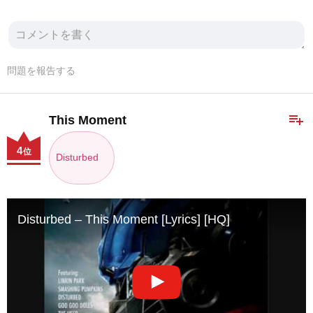
問題を報告する
playlist_add
This Moment
4
位
Disturbed
Disturbed – This Moment [Lyrics] [HQ]