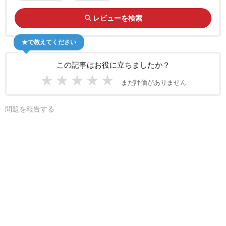
search
レビューを検索
★で教えてください
この記事はお役に立ちましたか？
★
★
★
★
★
まだ評価がありません
問題を報告する