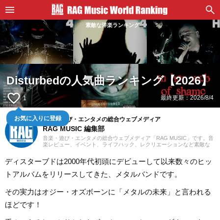
素敵な洋楽ランキング
Disturbedの人気曲ランキング【2026】
favorite_border
最終更新：
2026/8/4
1
音楽・遊び・エンタメの総合ウェブメディア
お気に入りに登録
RAG MUSIC 編集部
音楽・遊び・エンタメの総合ウェブメディア「RAG MUSIC」です。音
楽レビュー、イベント、ライフハック、レクリエーションなど素敵な
エンタメ情報をお届けします。
ディスターブドは2000年代初頭にデビューして以来数々のヒッ
トアルバムをリリースしてきた、メタルバンドです。
その実力はオジー・オズボーンに「メタルの未来」と言われる
ほどです！