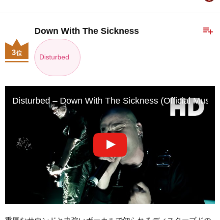
playlist_add
Down With The Sickness
3
位
Disturbed
Disturbed – Down With The Sickness (Official Mus