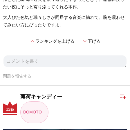
たい夜にそっと寄り添ってくれる本作。
大人びた色気と瑞々しさが同居する音楽に触れて、胸を震わせ
てみたい方にぴったりですよ。
expand_less
expand_more
ランキングを上げる
下げる
問題を報告する
playlist_add
薄荷キャンディー
13
位
DOMOTO