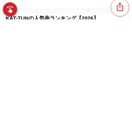
ios_share
swipe
指先で音楽をブラウズ
KAT-TUNの人気曲ランキング【2026】
favorite_border
6
モーニング娘。の人気曲ランキング【2026】
favorite_border
content_copy
3
SixTONESの人気曲ランキング【2026】
play_arrow
favorite_border
12
favorite_border
近藤真彦の人気曲ランキング【2026】
関ジャニ∞のカラオケ人気曲ランキング【2026】