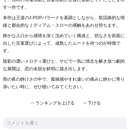
す一作です。
本作は王道のJ-POPバラードを基調としながら、歌謡曲的な情
緒と都会的なミディアム・スローの感触をあわせ持ちます。
静かな入口から感情を深く沈めていく構成と、切なさを前面に
出した言葉選びによって、成熟したムードを持つのが特徴で
す。
陰影の濃いメロディ運びと、サビで一気に情念を解き放つ劇的
な展開は、恋の余韻を鮮明に描き出します。
雨の夜の静けさの中で、孤独感やすれ違いの痛みに静かに寄り
添いたい時に、ぜひ聴いてみてください。
expand_less
expand_more
ランキングを上げる
下げる