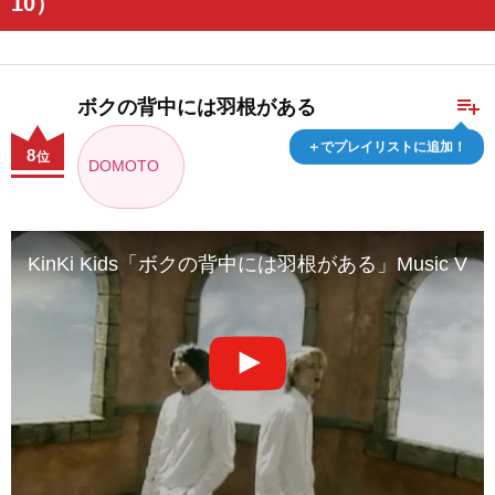
10）
playlist_add
ボクの背中には羽根がある
＋でプレイリストに追加！
8
位
DOMOTO
KinKi Kids「ボクの背中には羽根がある」Music Vide