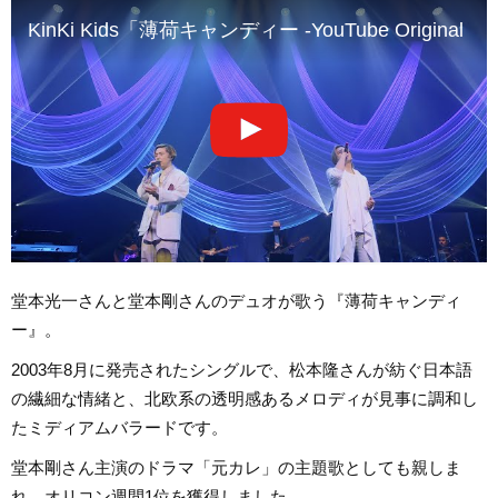
KinKi Kids「薄荷キャンディー -YouTube Original Li
堂本光一さんと堂本剛さんのデュオが歌う『薄荷キャンディ
ー』。
2003年8月に発売されたシングルで、松本隆さんが紡ぐ日本語
の繊細な情緒と、北欧系の透明感あるメロディが見事に調和し
たミディアムバラードです。
堂本剛さん主演のドラマ「元カレ」の主題歌としても親しま
れ、オリコン週間1位を獲得しました。