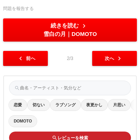
問題を報告する
chevron_right
続きを読む
雪白の月
DOMOTO
chevron_left
chevron_right
前へ
2/3
次へ
search
恋愛
切ない
ラブソング
夜更かし
片思い
ポ
DOMOTO
search
レビューを検索