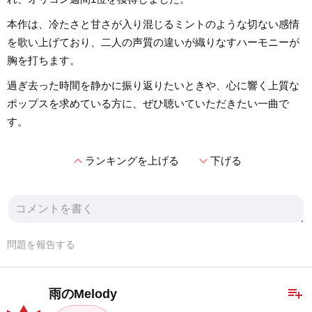
本作は、冷たさと甘さが入り混じるミントのような切ない感情
を歌い上げており、二人の声質の違いが織りなすハーモニーが
胸を打ちます。
過ぎ去った時間を静かに振り返りたいときや、心に響く上質な
ポップスを求めている方に、ぜひ聴いていただきたい一曲で
す。
expand_less
expand_more
ランキングを上げる
下げる
問題を報告する
playlist_add
雨のMelody