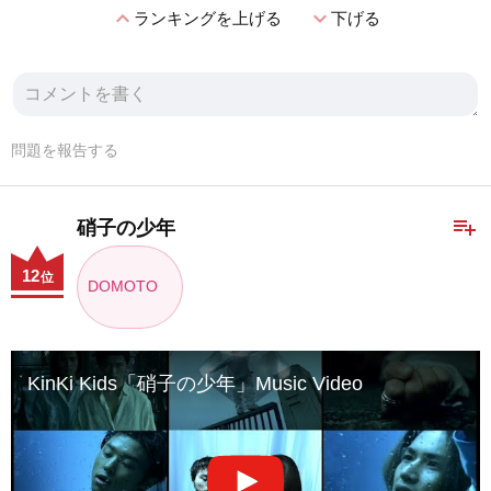
expand_less
expand_more
ランキングを上げる
下げる
問題を報告する
playlist_add
硝子の少年
12
位
DOMOTO
KinKi Kids「硝子の少年」Music Video