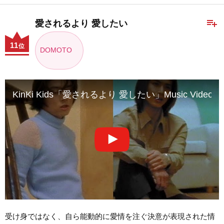
playlist_add
愛されるより 愛したい
11
位
DOMOTO
KinKi Kids「愛されるより 愛したい」Music Video
受け身ではなく、自ら能動的に愛情を注ぐ決意が表現された情