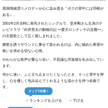
異国情緒漂うメロディが心に染み渡る『ボクの背中には羽根が
ある』。
2001年2月当時に発売されたシングルで、堂本剛さん主演のテ
レビドラマ『向井荒太の動物日記 〜愛犬ロシナンテの災難〜』
の主題歌として広く親しまれました。
郷愁を誘うサウンドに乗せて歌われるのは、内に秘めた希望や
救いを求める切ない心情。
やわらかな歌声が重なり合い、不思議な浮遊感を生み出してい
ます。
何かに迷い、ふと立ち止まりたくなったとき、そっと背中を押
し、心を優しく包み込んでくれるような温かさを持つ名曲で
す。
タップで応援！
expand_less
expand_more
ランキングを上げる
下げる