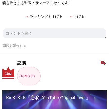
魂を揺さぶる珠玉のサマーアンセムです！
expand_less
expand_more
ランキングを上げる
下げる
問題を報告する
playlist_add
恋涙
10
位
DOMOTO
KinKi Kids「恋涙 -YouTube Original Live-」