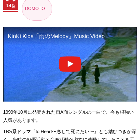
14
位
DOMOTO
KinKi Kids「雨のMelody」Music Video
1999年10月に発売された両A面シングルの一曲で、今も根強い
人気があります。
TBS系ドラマ『to Heart〜恋して死にたい〜』とも結びつきが深
く、当時の俳優活動と音楽活動が密接に連動していたことを示