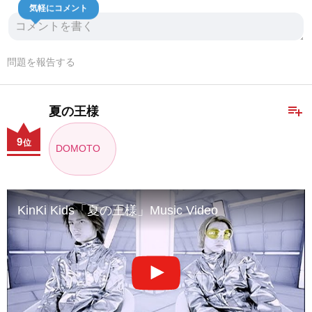
気軽にコメント
問題を報告する
playlist_add
夏の王様
9
位
DOMOTO
KinKi Kids「夏の王様」Music Video